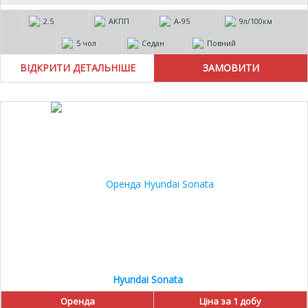
2.5
АКПП
А-95
9л/100км
5 чол
Седан
Повний
ВІДКРИТИ ДЕТАЛЬНІШЕ
Hyundai Sonata
Оренда
Ціна за 1 добу