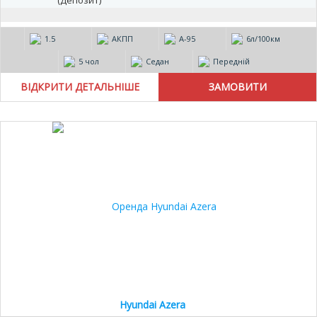
(Депозит)
1.5
АКПП
А-95
6л/100км
5 чол
Седан
Передній
ВІДКРИТИ ДЕТАЛЬНІШЕ
10%
Hyundai Azera