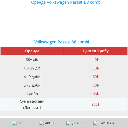
Volkswagen Passat B8 combi
Оренда
Ціна за 1 добу
30+ діб
40
$
10 - 29 діб
50
$
4 - 9 доби
60
$
2 - 3 доби
70
$
1 доба
88
$
Сума застави
800
$
(Депозит)
2.0
АКПП
Дизель
5л/100 км