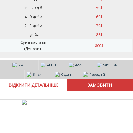
10 - 29 діб
50
$
4 - 9 доби
60
$
2 - 3 доби
70
$
1 доба
88
$
Сума застави
800
$
(Депозит)
2.4
АКПП
А-95
9л/100км
5 чол
Седан
Передній
ВІДКРИТИ ДЕТАЛЬНІШЕ