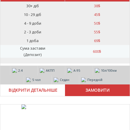
30+ діб
38
$
10 - 29 діб
45
$
4 - 9 доби
50
$
2 - 3 доби
55
$
1 доба
69
$
Сума застави
600
$
(Депозит)
2.4
АКПП
А-95
10л/100км
5 чол
Седан
Передній
ВІДКРИТИ ДЕТАЛЬНІШЕ