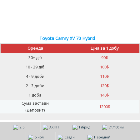
Toyota Camry XV 70 Hybrid
Оренда
Ціна за 1 добу
30+ діб
90
$
10 - 29 діб
100
$
4 - 9 доби
110
$
2 - 3 доби
120
$
1 доба
140
$
Сума застави
1200
$
(Депозит)
2.5
АКПП
Гібрид
7л/100км
5 чол
Седан
Передній