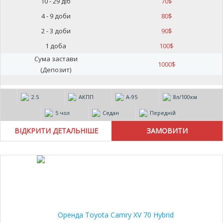
10 - 29 діб
70
$
4 - 9 доби
80
$
2 - 3 доби
90
$
1 доба
100
$
Сума застави
1000
$
(Депозит)
2.5
АКПП
А-95
8л/100км
5 чол
Седан
Передній
ВІДКРИТИ ДЕТАЛЬНІШЕ