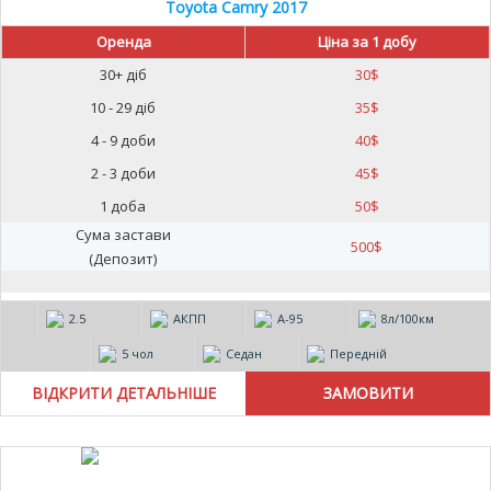
Toyota Camry 2017
Оренда
Ціна за 1 добу
30+ діб
30
$
10 - 29 діб
35
$
4 - 9 доби
40
$
2 - 3 доби
45
$
1 доба
50
$
Сума застави
500
$
(Депозит)
2.5
АКПП
А-95
8л/100км
5 чол
Седан
Передній
ВІДКРИТИ ДЕТАЛЬНІШЕ
15%