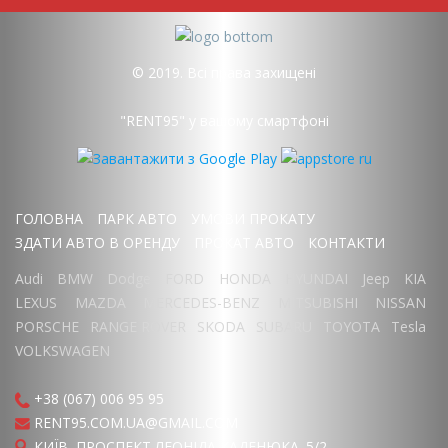
© 2019. Всі права захищені
"RENT95" у вашому смартфоні
ГОЛОВНА
ПАРК АВТО
УМОВИ ПРОКАТУ
ЗДАТИ АВТО В ОРЕНДУ
ПРОКАТ АВТО
КОНТАКТИ
Audi
BMW
Dodge
FORD
HONDA
HYUNDAI
Jeep
KIA
LEXUS
MAZDA
MERCEDES-BENZ
MITSUBISHI
NISSAN
PORSCHE
RANGE ROVER
SKODA
SUBARU
TOYOTA
Tesla
VOLKSWAGEN
+38 (067) 006 95 95
RENT95.COM.UA@GMAIL.COM
КИЇВ, ПРОСПЕКТ ЛЕОНІДА КАДЕНЮКА. 5/2