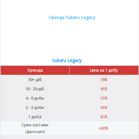
Subaru Legacy
Оренда
Ціна за 1 добу
30+ діб
38
$
10 - 29 діб
45
$
4 - 9 доби
55
$
2 - 3 доби
65
$
1 доба
81
$
Сума застави
600
$
(Депозит)