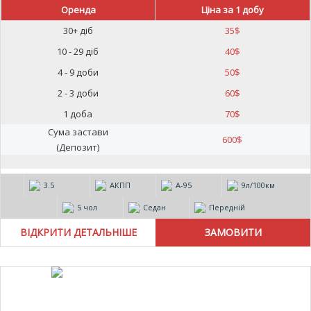
Оренда
Ціна за 1 добу
30+ діб
35
$
10 - 29 діб
40
$
4 - 9 доби
50
$
2 - 3 доби
60
$
1 доба
70
$
Сума застави
600
$
(Депозит)
3.5
АКПП
А-95
9л/100км
5 чол
Седан
Передній
ВІДКРИТИ ДЕТАЛЬНІШЕ