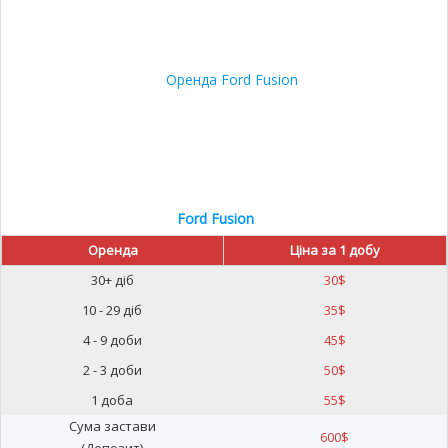
Ford Fusion
Оренда
Ціна за 1 добу
30+ діб
30
$
10 - 29 діб
35
$
4 - 9 доби
45
$
2 - 3 доби
50
$
1 доба
55
$
Сума застави
600
$