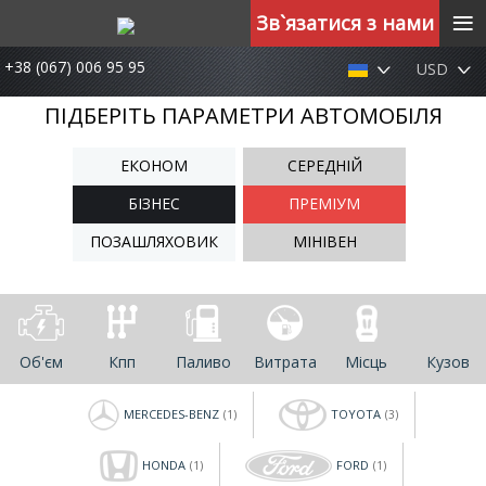
≡
Зв`язатися з нами
+38 (067) 006 95 95
USD
ПІДБЕРІТЬ ПАРАМЕТРИ АВТОМОБІЛЯ
ЕКОНОМ
СЕРЕДНІЙ
БІЗНЕС
ПРЕМІУМ
ПОЗАШЛЯХОВИК
МІНІВЕН
Об'єм
Кпп
Паливо
Витрата
Місць
Кузов
MERCEDES-BENZ
TOYOTA
(1)
(3)
HONDA
FORD
(1)
(1)