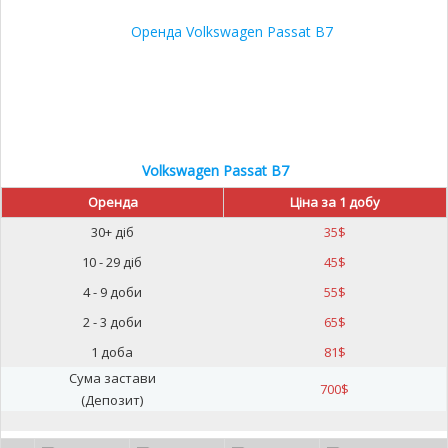
Volkswagen Passat B7
Оренда
Ціна за 1 добу
30+ діб
35
$
10 - 29 діб
45
$
4 - 9 доби
55
$
2 - 3 доби
65
$
1 доба
81
$
Сума застави
700
$
(Депозит)