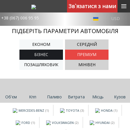
≡
Зв`язатися з нами
+38 (067) 006 95 95
USD
ПІДБЕРІТЬ ПАРАМЕТРИ АВТОМОБІЛЯ
ЕКОНОМ
СЕРЕДНІЙ
БІЗНЕС
ПРЕМІУМ
ПОЗАШЛЯХОВИК
МІНІВЕН
Об'єм
Кпп
Паливо
Витрата
Місць
Кузов
MERCEDES-BENZ
TOYOTA
HONDA
(1)
(3)
(1)
FORD
VOLKSWAGEN
HYUNDAI
(1)
(2)
(2)