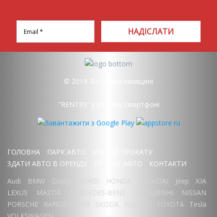
НАДІСЛАТИ
© 2019. Всі права захищені
"RENT95" у вашому смартфоні
ГОЛОВНА
ПАРК АВТО
УМОВИ ПРОКАТУ
ЗДАТИ АВТО В ОРЕНДУ
ПРОКАТ АВТО
КОНТАКТИ
Audi
BMW
Dodge
FORD
HONDA
HYUNDAI
Jeep
KIA
LEXUS
MAZDA
MERCEDES-BENZ
MITSUBISHI
NISSAN
PORSCHE
RANGE ROVER
SKODA
SUBARU
TOYOTA
Tesla
VOLKSWAGEN