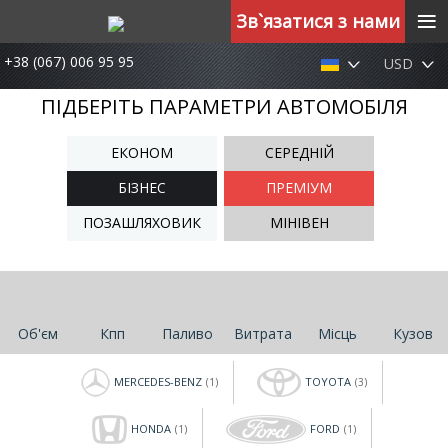
≡
Зв`язатися з нами
+38 (067) 006 95 95
USD
ПІДБЕРІТЬ ПАРАМЕТРИ АВТОМОБІЛЯ
ЕКОНОМ
СЕРЕДНІЙ
БІЗНЕС
ПРЕМІУМ
ПОЗАШЛЯХОВИК
МІНІВЕН
Об'єм
Кпп
Паливо
Витрата
Місць
Кузов
MERCEDES-BENZ
TOYOTA
(1)
(3)
HONDA
FORD
(1)
(1)