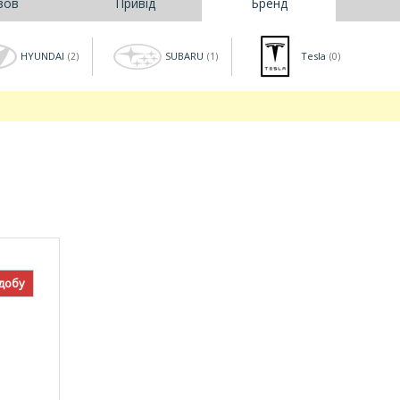
зов
Привід
Бренд
HYUNDAI
SUBARU
Tesla
(2)
(1)
(0)
 добу