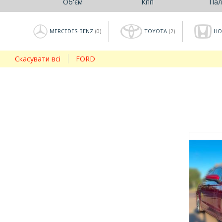
Об'єм
Кпп
Пал
MERCEDES-BENZ
TOYOTA
HO
(0)
(2)
Скасувати всі
FORD