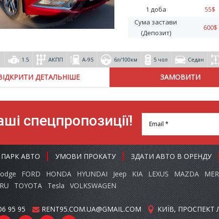
1 доба
55
$
Сума застави
600
$
(Депозит)
1.5
АКПП
А-95
6л/100км
5 чол
Седан
ВІДКРИТИ ДЕТАЛЬНІШЕ
ші спецпропозиції!
ПАРК АВТО
УМОВИ ПРОКАТУ
ЗДАТИ АВТО В ОРЕНДУ
odge
FORD
HONDA
HYUNDAI
Jeep
KIA
LEXUS
MAZDA
MER
RU
TOYOTA
Tesla
VOLKSWAGEN
06 95 95
RENT95.COM.UA@GMAIL.COM
КИЇВ, ПРОСПЕКТ Л