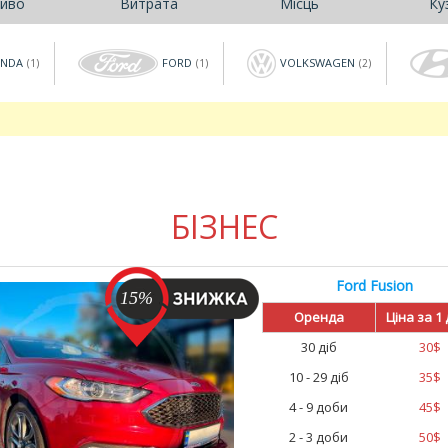
иво
Витрата
Місць
Ку
NDA
FORD
VOLKSWAGEN
(1)
(1)
(2)
БІЗНЕС
Ford Fusion
15%
Оренда
Ціна за 1
30 діб
30
$
10 - 29 діб
35
$
4 - 9 доби
45
$
2 - 3 доби
50
$