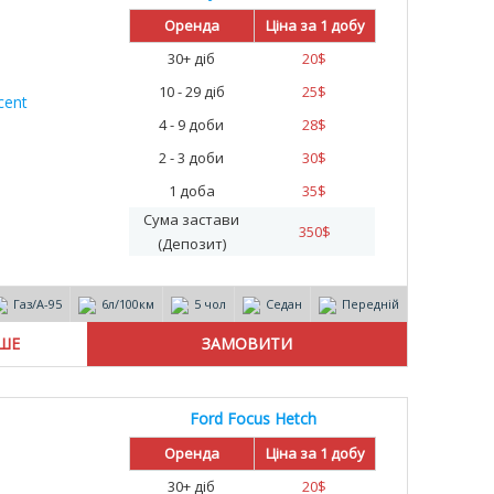
Оренда
Ціна за 1 добу
30+ діб
20
$
10 - 29 діб
25
$
4 - 9 доби
28
$
2 - 3 доби
30
$
1 доба
35
$
Сума застави
350
$
(Депозит)
Газ/А-95
6л/100км
5 чол
Седан
Передній
ІШЕ
Ford Focus Hetch
Оренда
Ціна за 1 добу
30+ діб
20
$