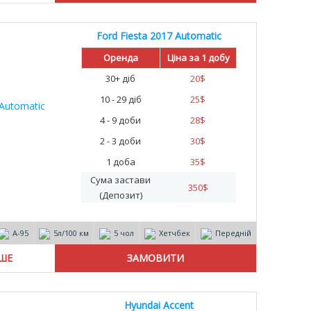
Ford Fiesta 2017 Automatic
Оренда
Ціна за 1 добу
30+ діб
20
$
10 - 29 діб
25
$
4 - 9 доби
28
$
2 - 3 доби
30
$
1 доба
35
$
Сума застави
350
$
(Депозит)
А-95
5л/100 км
5 чол
Хетчбек
Передній
ІШЕ
Hyundai Accent