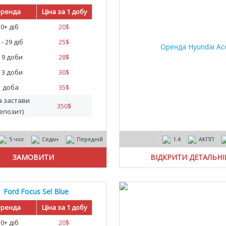
ренда
Ціна за 1 добу
30+ діб
20
$
 - 29 діб
25
$
- 9 доби
28
$
- 3 доби
30
$
1 доба
35
$
а застави
350
$
епозит)
5 чол
Седан
Передній
1.4
АКПП
ВІДКРИТИ ДЕТАЛЬН
Ford Focus Sel Blue
ренда
Ціна за 1 добу
30+ діб
20
$