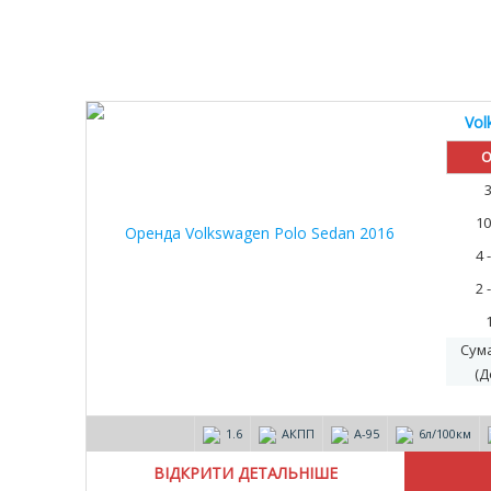
Vol
30%
О
10
4 
2 
Сум
(Д
1.6
АКПП
А-95
6л/100км
ВІДКРИТИ ДЕТАЛЬНІШЕ