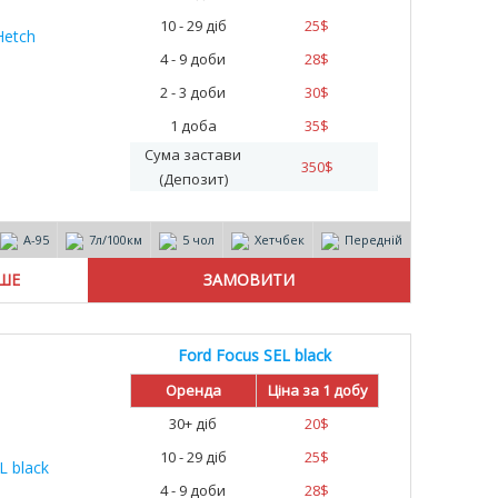
10 - 29 діб
25
$
4 - 9 доби
28
$
2 - 3 доби
30
$
1 доба
35
$
Сума застави
350
$
(Депозит)
А-95
7л/100км
5 чол
Хетчбек
Передній
ІШЕ
Ford Focus SEL black
Оренда
Ціна за 1 добу
30+ діб
20
$
10 - 29 діб
25
$
4 - 9 доби
28
$