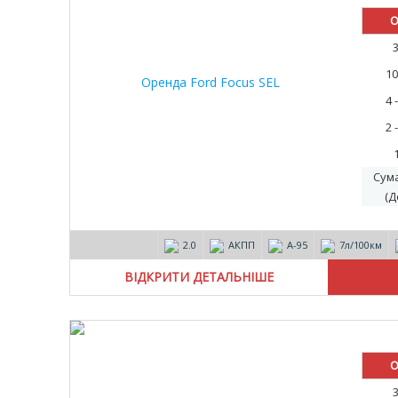
О
10
4 
2 
Сум
(Д
2.0
АКПП
А-95
7л/100км
ВІДКРИТИ ДЕТАЛЬНІШЕ
О