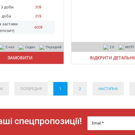
- 3 доби
30
$
1 доба
35
$
а застави
400
$
епозит)
5 чол
Седан
Передній
2.0
АКПП
ВІДКРИТИ ДЕТАЛЬН
ОК
ПОПЕРЕДНЯ
1
2
НАСТУПНА
ші спецпропозиції!