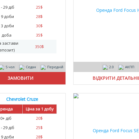
 - 29 діб
25
$
- 9 доби
28
$
- 3 доби
30
$
1 доба
35
$
а застави
350
$
епозит)
5 чол
Седан
Передній
2.0
АКПП
ВІДКРИТИ ДЕТАЛЬН
Chevrolet Cruze
ренда
Ціна за 1 добу
30+ діб
20
$
 - 29 діб
25
$
- 9 доби
28
$