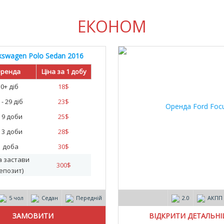
ЕКОНОМ
kswagen Polo Sedan 2016
ренда
Ціна за 1 добу
30+ діб
18
$
 - 29 діб
23
$
- 9 доби
25
$
- 3 доби
28
$
1 доба
30
$
а застави
300
$
епозит)
5 чол
Седан
Передній
2.0
АКПП
ВІДКРИТИ ДЕТАЛЬН