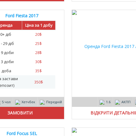
Ford Fiesta 2017
ренда
Ціна за 1 добу
30+ діб
20
$
 - 29 діб
25
$
- 9 доби
28
$
- 3 доби
30
$
1 доба
35
$
а застави
350
$
епозит)
5 чол
Хетчбек
Передній
1.6
АКПП
ВІДКРИТИ ДЕТАЛЬН
Ford Focus SEL