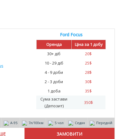
Ford Focus
Оренда
Ціна за 1 добу
30+ діб
20
$
10 - 29 діб
25
$
4 - 9 доби
28
$
2 - 3 доби
30
$
1 доба
35
$
Сума застави
350
$
(Депозит)
А-95
7л/100км
5 чол
Седан
Передній
ІШЕ