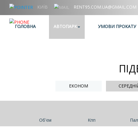
КИЇВ
RENT95.COM.UA@GMAIL.COM
+38 (067) 006 95 95
ГОЛОВНА
АВТОПАРК
УМОВИ ПРОКАТУ
ПІД
ЕКОНОМ
СЕРЕДНІ
Об'єм
Кпп
Пал