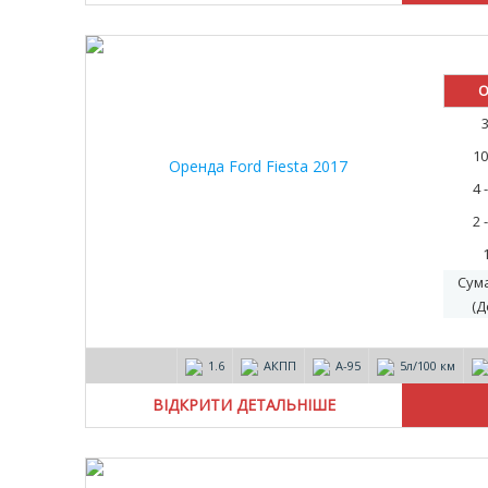
О
10
4 
2 
Сум
(Д
1.6
АКПП
А-95
5л/100 км
ВІДКРИТИ ДЕТАЛЬНІШЕ