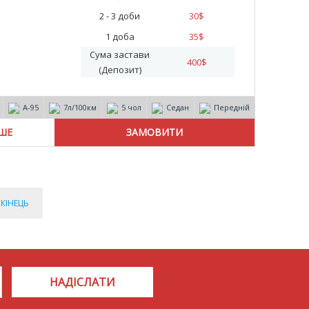
2 - 3 доби
30
$
1 доба
35
$
Сума застави
400
$
(Депозит)
А-95
7л/100км
5 чол
Седан
Передній
ІШЕ
КІНЕЦЬ
НАДІСЛАТИ