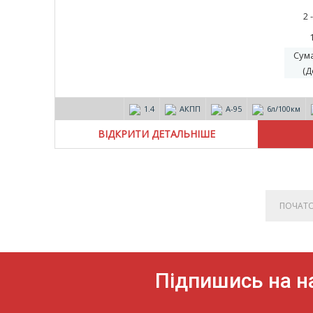
2 
Сум
(Д
1.4
АКПП
А-95
6л/100км
ВІДКРИТИ ДЕТАЛЬНІШЕ
ПОЧАТ
Підпишись на на