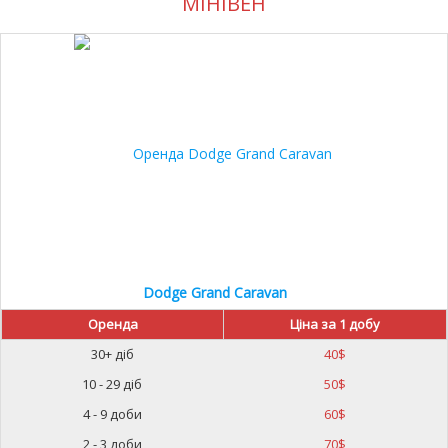
МІНІВЕН
10%
Dodge Grand Caravan
Оренда
Ціна за 1 добу
30+ діб
40
$
10 - 29 діб
50
$
4 - 9 доби
60
$
2 - 3 доби
70
$