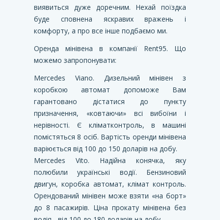
виявиться дуже доречним. Нехай поїздка
буде сповнена яскравих вражень і
комфорту, а про все інше подбаємо ми.
Оренда мінівена в компанії Rent95. Що
можемо запропонувати:
Mercedes Viano. Дизельний мінівен з
коробкою автомат допоможе Вам
гарантовано дістатися до пункту
призначення, «ковтаючи» всі вибоїни і
нерівності. Є кліматконтроль, в машині
помістяться 8 осіб. Вартість оренди мінівена
варіюється від 100 до 150 доларів на добу.
Mercedes Vito. Надійна конячка, яку
полюбили українські водії. Бензиновий
двигун, коробка автомат, клімат контроль.
Орендований мінівен може взяти «на борт»
до 8 пасажирів. Ціна прокату мінівена без
водія - від 100 до 180 доларів на добу.