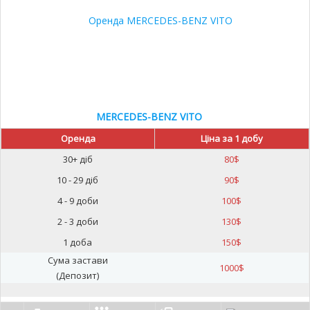
MERCEDES-BENZ VITO
Оренда
Ціна за 1 добу
30+ діб
80
$
10 - 29 діб
90
$
4 - 9 доби
100
$
2 - 3 доби
130
$
1 доба
150
$
Сума застави
1000
$
(Депозит)