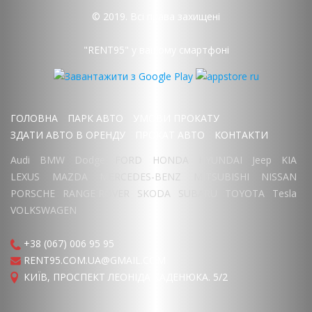
© 2019. Всі права захищені
"RENT95" у вашому смартфоні
ГОЛОВНА
ПАРК АВТО
УМОВИ ПРОКАТУ
ЗДАТИ АВТО В ОРЕНДУ
ПРОКАТ АВТО
КОНТАКТИ
Audi
BMW
Dodge
FORD
HONDA
HYUNDAI
Jeep
KIA
LEXUS
MAZDA
MERCEDES-BENZ
MITSUBISHI
NISSAN
PORSCHE
RANGE ROVER
SKODA
SUBARU
TOYOTA
Tesla
VOLKSWAGEN
+38 (067) 006 95 95
RENT95.COM.UA@GMAIL.COM
КИЇВ, ПРОСПЕКТ ЛЕОНІДА КАДЕНЮКА. 5/2