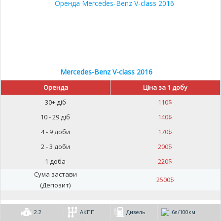
Mercedes-Benz V-class 2016
Оренда
Ціна за 1 добу
30+ діб
110
$
10 - 29 діб
140
$
4 - 9 доби
170
$
2 - 3 доби
200
$
1 доба
220
$
Сума застави
2500
$
(Депозит)
2.2
АКПП
Дизель
6л/100км