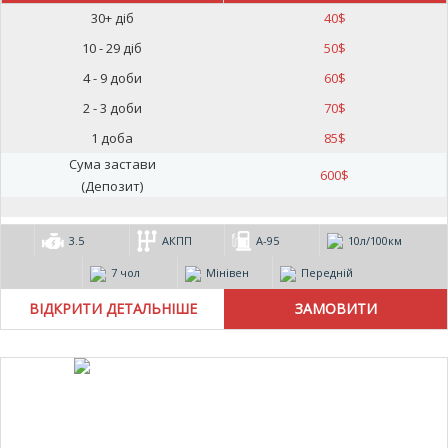
30+ діб
40
$
10 - 29 діб
50
$
4 - 9 доби
60
$
2 - 3 доби
70
$
1 доба
85
$
Сума застави
600
$
(Депозит)
3.5
АКПП
А-95
10л/100км
7 чол
Мінівен
Передній
ВІДКРИТИ ДЕТАЛЬНІШЕ