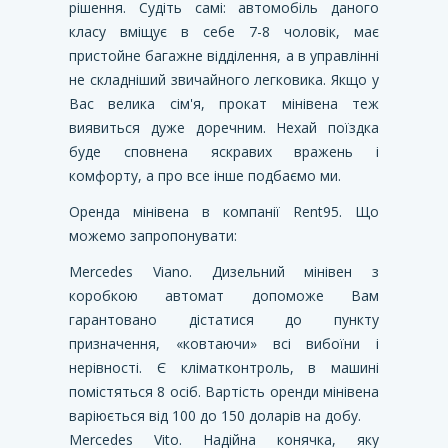
рішення. Судіть самі: автомобіль даного
класу вміщує в себе 7-8 чоловік, має
пристойне багажне відділення, а в управлінні
не складніший звичайного легковика. Якщо у
Вас велика сім'я, прокат мінівена теж
виявиться дуже доречним. Нехай поїздка
буде сповнена яскравих вражень і
комфорту, а про все інше подбаємо ми.
Оренда мінівена в компанії Rent95. Що
можемо запропонувати:
Mercedes Viano. Дизельний мінівен з
коробкою автомат допоможе Вам
гарантовано дістатися до пункту
призначення, «ковтаючи» всі вибоїни і
нерівності. Є кліматконтроль, в машині
помістяться 8 осіб. Вартість оренди мінівена
варіюється від 100 до 150 доларів на добу.
Mercedes Vito. Надійна конячка, яку