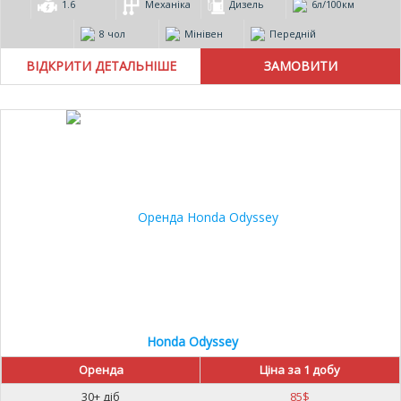
1.6
Механіка
Дизель
6л/100км
8 чол
Мінівен
Передній
ВІДКРИТИ ДЕТАЛЬНІШЕ
Honda Odyssey
Оренда
Ціна за 1 добу
30+ діб
85
$