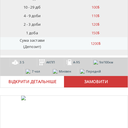
10 - 29 діб
100
$
4 - 9 доби
110
$
2 - 3 доби
120
$
1 доба
150
$
Сума застави
1200
$
(Депозит)
3.5
АКПП
А-95
9л/100км
7 чол
Мінівен
Передній
ВІДКРИТИ ДЕТАЛЬНІШЕ