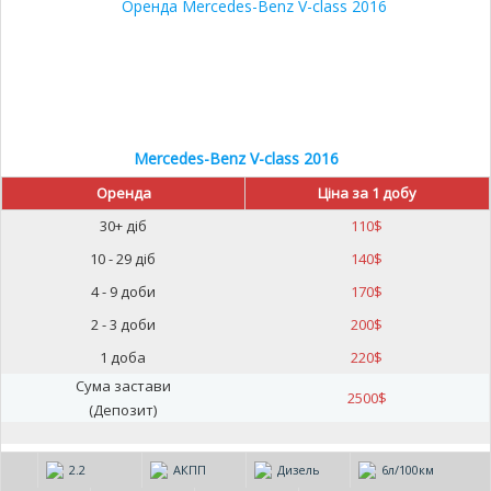
Mercedes-Benz V-class 2016
Оренда
Ціна за 1 добу
30+ діб
110
$
10 - 29 діб
140
$
4 - 9 доби
170
$
2 - 3 доби
200
$
1 доба
220
$
Сума застави
2500
$
(Депозит)
2.2
АКПП
Дизель
6л/100км