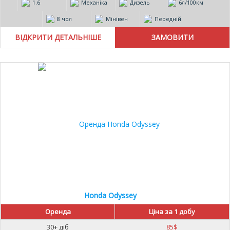
1.6
Механіка
Дизель
6л/100км
8 чол
Мінівен
Передній
ВІДКРИТИ ДЕТАЛЬНІШЕ
Honda Odyssey
Оренда
Ціна за 1 добу
30+ діб
85
$