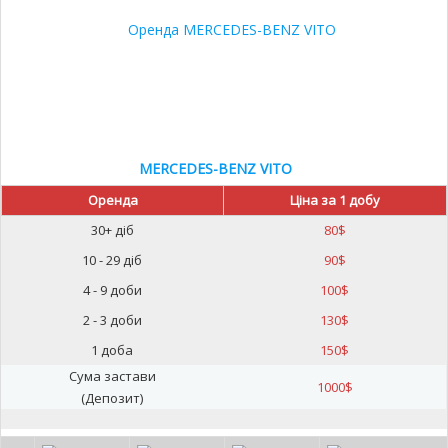
MERCEDES-BENZ VITO
Оренда
Ціна за 1 добу
30+ діб
80
$
10 - 29 діб
90
$
4 - 9 доби
100
$
2 - 3 доби
130
$
1 доба
150
$
Сума застави
1000
$
(Депозит)