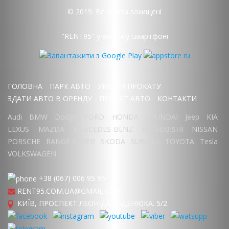
© 2019. Всі права захищені
"RENT95" у вашому смартфоні
ГОЛОВНА
ПАРК АВТО
УМОВИ ПРОКАТУ
ЗДАТИ АВТО В ОРЕНДУ
ПРОКАТ АВТО
КОНТАКТИ
Audi
BMW
Dodge
FORD
HONDA
HYUNDAI
Jeep
KIA
LEXUS
MAZDA
MERCEDES-BENZ
MITSUBISHI
NISSAN
PORSCHE
RANGE ROVER
SKODA
SUBARU
TOYOTA
Tesla
VOLKSWAGEN
+38 (067) 006 95 95
RENT95.COM.UA@GMAIL.COM
КИЇВ, ПРОСПЕКТ ЛЕОНІДА КАДЕНЮКА. 5/2