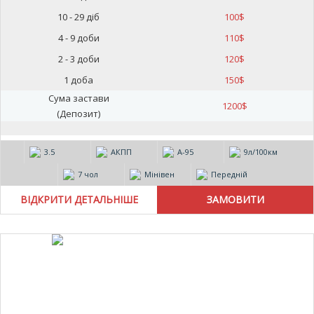
10 - 29 діб
100
$
4 - 9 доби
110
$
2 - 3 доби
120
$
1 доба
150
$
Сума застави
1200
$
(Депозит)
3.5
АКПП
А-95
9л/100км
7 чол
Мінівен
Передній
ВІДКРИТИ ДЕТАЛЬНІШЕ