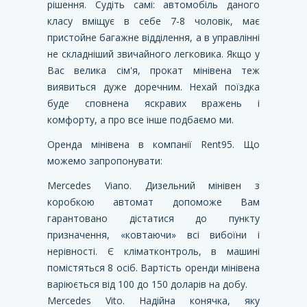
рішення. Судіть самі: автомобіль даного
класу вміщує в себе 7-8 чоловік, має
пристойне багажне відділення, а в управлінні
не складніший звичайного легковика. Якщо у
Вас велика сім'я, прокат мінівена теж
виявиться дуже доречним. Нехай поїздка
буде сповнена яскравих вражень і
комфорту, а про все інше подбаємо ми.
Оренда мінівена в компанії Rent95. Що
можемо запропонувати:
Mercedes Viano. Дизельний мінівен з
коробкою автомат допоможе Вам
гарантовано дістатися до пункту
призначення, «ковтаючи» всі вибоїни і
нерівності. Є кліматконтроль, в машині
помістяться 8 осіб. Вартість оренди мінівена
варіюється від 100 до 150 доларів на добу.
Mercedes Vito. Надійна конячка, яку