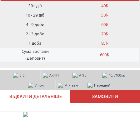
30+ діб
40
$
10 - 29 діб
50
$
4 - 9 доби
60
$
2 - 3 доби
70
$
1 доба
85
$
Сума застави
600
$
(Депозит)
3.5
АКПП
А-95
10л/100км
7 чол
Мінівен
Передній
ВІДКРИТИ ДЕТАЛЬНІШЕ