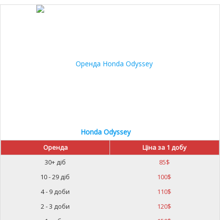
Honda Odyssey
Оренда
Ціна за 1 добу
30+ діб
85
$
10 - 29 діб
100
$
4 - 9 доби
110
$
2 - 3 доби
120
$