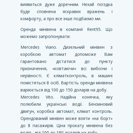
виявиться дуже доречним. Нехай поїздка
буде сповнена яскравих вражень і
комфорту, а про все інше подбаємо ми.
Оренда мінівена в компанії Rent95. Що
можемо запропонувати:
Mercedes Viano. Дизельний мінівен з
коробкою автомат допоможе Вам
гарантовано дістатися до пункту
призначення, «ковтаючи» всі вибоїни і
нерівності. Є кліматконтроль, в машині
помістяться 8 осіб. Вартість оренди мінівена
варіюється від 100 до 150 доларів на добу.
Mercedes Vito. Надійна конячка, яку
полюбили українські водії. Бензиновий
двигун, коробка автомат, клімат контроль.
Орендований мінівен може взяти «на борт»
до 8 пасажирів. Ціна прокату мінівена без
водія - від 100 до 180 доларів на добу.