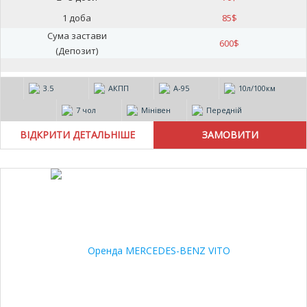
1 доба
85
$
Сума застави
600
$
(Депозит)
3.5
АКПП
А-95
10л/100км
7 чол
Мінівен
Передній
ВІДКРИТИ ДЕТАЛЬНІШЕ