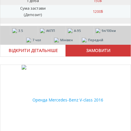
1 доба
150
$
Сума застави
1200
$
(Депозит)
3.5
АКПП
А-95
9л/100км
7 чол
Мінівен
Передній
ВІДКРИТИ ДЕТАЛЬНІШЕ