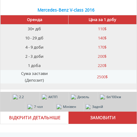
Mercedes-Benz V-class 2016
Оренда
Ціна за 1 добу
30+ діб
110
$
10 - 29 діб
140
$
4 - 9 доби
170
$
2 - 3 доби
200
$
1 доба
220
$
Сума застави
2500
$
(Депозит)
2.2
АКПП
Дизель
6л/100км
7 чол
Мінівен
Задній
ВІДКРИТИ ДЕТАЛЬНІШЕ