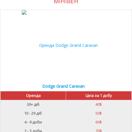
МІНІВЕН
10%
Dodge Grand Caravan
Оренда
Ціна за 1 добу
30+ діб
40
$
10 - 29 діб
50
$
4 - 9 доби
60
$
2 - 3 доби
70
$