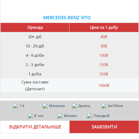
MERCEDES-BENZ VITO
Оренда
Ціна за 1 добу
30+ діб
80
$
10 - 29 діб
90
$
4 - 9 доби
100
$
2 - 3 доби
130
$
1 доба
150
$
Сума застави
1000
$
(Депозит)
1.6
Механіка
Дизель
6л/100км
8 чол
Мінівен
Передній
ВІДКРИТИ ДЕТАЛЬНІШЕ