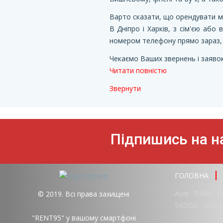
Варто сказати, що орендувати мі
В Дніпро і Харків, з сім'єю аб
номером телефону прямо зараз, щ
Чекаємо Ваших звернень і заявок
Читати повністю
Звернути
Підпишись на на
ГОЛОВНА
Audi
BMW
D
© 2019. Всі права захищені
SKODA
SUBA
"RENT95" у вашому смартфоні