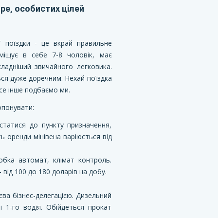
оре, особистих цілей
 поїздки - це вкрай правильне
вміщує в себе 7-8 чоловік, має
кладніший звичайного легковика.
ься дуже доречним. Нехай поїздка
се інше подбаємо ми.
опонувати:
статися до пункту призначення,
ть оренди мінівена варіюється від
робка автомат, клімат контроль.
 від 100 до 180 доларів на добу.
єва бізнес-делегацією. Дизельний
і 1-го водія. Обійдеться прокат