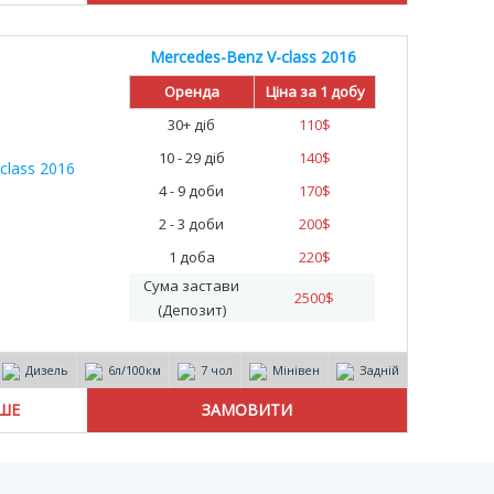
Mercedes-Benz V-class 2016
Оренда
Ціна за 1 добу
30+ діб
110
$
10 - 29 діб
140
$
4 - 9 доби
170
$
2 - 3 доби
200
$
1 доба
220
$
Сума застави
2500
$
(Депозит)
Дизель
6л/100км
7 чол
Мінівен
Задній
ІШЕ