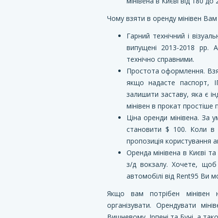
мінівена в Києві від 180 до 
Чому взяти в оренду мінівен Вам
Гарний технічний і візуал
випущені 2013-2018 рр. 
технічно справними.
Простота оформлення. Взя
якщо надасте паспорт, І
залишити заставу, яка є і
мінівен в прокат простіше 
Ціна оренди мінівена. За 
становити $ 100. Коли в 
пропозиція користування ав
Оренда мінівена в Києві т
з/д вокзалу. Хочете, щоб
автомобілі від Rent95 Ви м
Якщо вам потрібен мінівен 
організувати. Орендувати мін
Вишневому, Ірпені та Бучі, а так