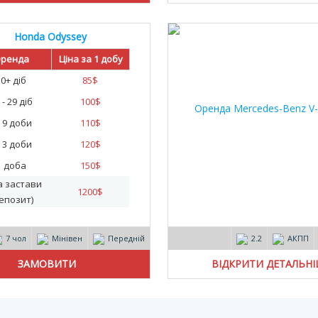
Honda Odyssey
ренда
Ціна за 1 добу
30+ діб
85
$
 - 29 діб
100
$
- 9 доби
110
$
- 3 доби
120
$
1 доба
150
$
а застави
1200
$
епозит)
7 чол
Мінівен
Передній
2.2
АКПП
ВІДКРИТИ ДЕТАЛЬН