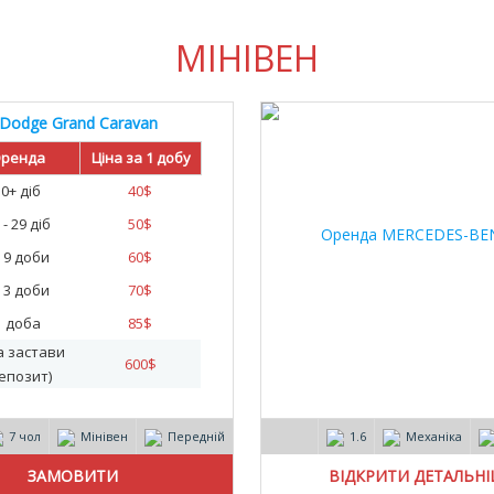
МІНІВЕН
Dodge Grand Caravan
ренда
Ціна за 1 добу
30+ діб
40
$
 - 29 діб
50
$
- 9 доби
60
$
- 3 доби
70
$
1 доба
85
$
а застави
600
$
епозит)
7 чол
Мінівен
Передній
1.6
Механіка
ВІДКРИТИ ДЕТАЛЬН