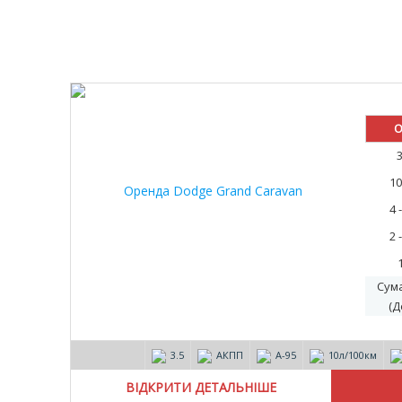
10%
О
10
4 
2 
Сум
(Д
3.5
АКПП
А-95
10л/100км
ВІДКРИТИ ДЕТАЛЬНІШЕ