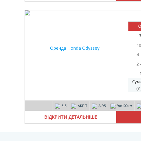
О
10
4 
2 
Сум
(Д
3.5
АКПП
А-95
9л/100км
ВІДКРИТИ ДЕТАЛЬНІШЕ