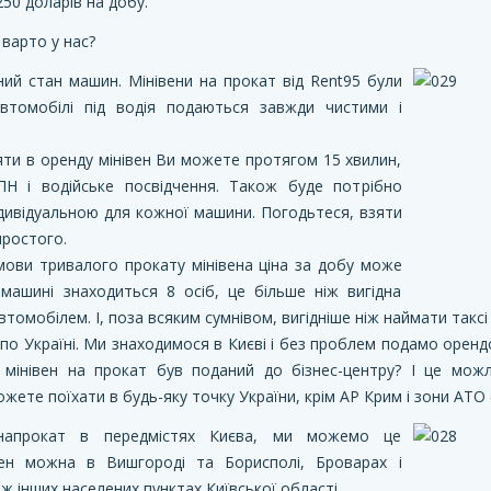
250 доларів на добу.
 варто у нас?
ьний стан машин. Мінівени на прокат від Rent95 були
Автомобілі під водія подаються завжди чистими і
ти в оренду мінівен Ви можете протягом 15 хвилин,
ПН і водійське посвідчення. Також буде потрібно
ндивідуальною для кожної машини. Погодьтеся, взяти
простого.
умови тривалого прокату мінівена ціна за добу може
машині знаходиться 8 осіб, це більше ніж вигідна
томобілем. І, поза всяким сумнівом, вигідніше ніж наймати таксі 
а по Україні. Ми знаходимося в Києві і без проблем подамо орен
 мінівен на прокат був поданий до бізнес-центру? І це мож
ожете поїхати в будь-яку точку України, крім АР Крим і зони АТО 
напрокат в передмістях Києва, ми можемо це
івен можна в Вишгороді та Борисполі, Броварах і
ож інших населених пунктах Київської області.