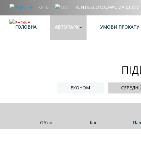
КИЇВ
RENT95.COM.UA@GMAIL.COM
+38 (067) 006 95 95
ГОЛОВНА
АВТОПАРК
УМОВИ ПРОКАТУ
ПІД
ЕКОНОМ
СЕРЕДНІ
Об'єм
Кпп
Пал