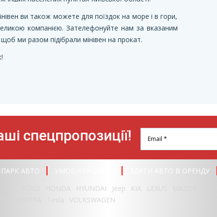
нівен ви також можете для поїздок на море і в гори,
о великою компанією. Зателефонуйте нам за вказаним
об ми разом підібрали мінівен на прокат.
!
ші спецпропозиції!
ПАРК АВТО
УМОВИ ПРОКАТУ
ЗДАТИ АВТО В ОРЕНДУ
odge
FORD
HONDA
HYUNDAI
Jeep
KIA
LEXUS
MAZDA
MER
RU
TOYOTA
Tesla
VOLKSWAGEN