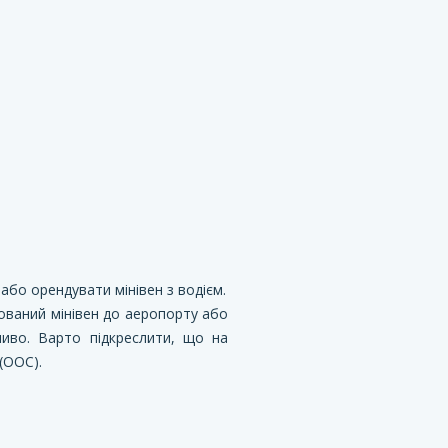
або орендувати мінівен з водієм.
дований мінівен до аеропорту або
ливо. Варто підкреслити, що на
(ООС).