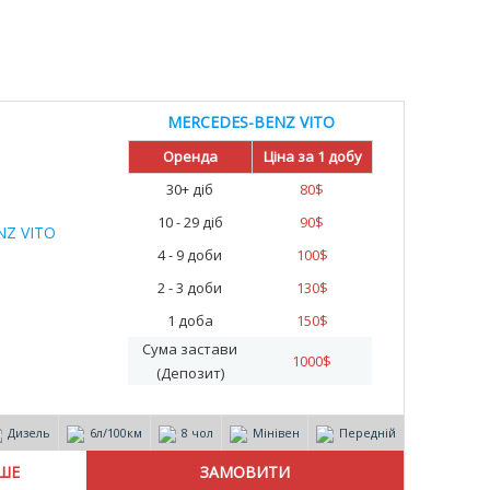
MERCEDES-BENZ VITO
Оренда
Ціна за 1 добу
30+ діб
80
$
10 - 29 діб
90
$
4 - 9 доби
100
$
2 - 3 доби
130
$
1 доба
150
$
Сума застави
1000
$
(Депозит)
Дизель
6л/100км
8 чол
Мінівен
Передній
ІШЕ