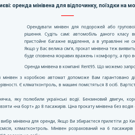
иєві: оренда мінівена для відпочинку, поїздки на м
Орендувати мінівен для подорожей або групової
рішення. Судіть самі: автомобіль даного класу 
пристойне багажне відділення, а в управлінні не с
Якщо у Вас велика сім'я, прокат мінівена теж виявит
буде сповнена яскравих вражень і комфорту, а про в
Оренда мінівена в компанії Rent95. Що можемо запр
й мінівен з коробкою автомат допоможе Вам гарантовано ді
ерівності. Є кліматконтроль, в машині помістяться 8 осіб. Вартіс
нячка, яку полюбили українські водії. Бензиновий двигун, ко
яти «на борт» до 8 пасажирів. Ціна прокату мінівена без водія -
й вибір мінівена для оренди, Якщо Ви збираєтеся прилетіти до Ки
місія, кліматконтроль. Мінівен розрахований на 6 пасажирів 