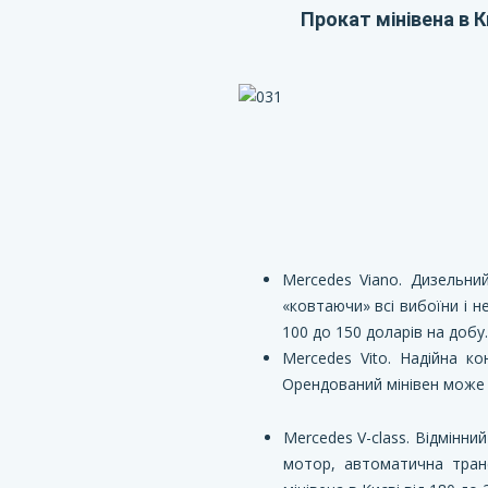
Прокат мінівена в К
Mercedes Viano. Дизельни
«ковтаючи» всі вибоїни і н
100 до 150 доларів на добу.
Mercedes Vito. Надійна ко
Орендований мінівен може вз
Mercedes V-class. Відмінни
мотор, автоматична транс