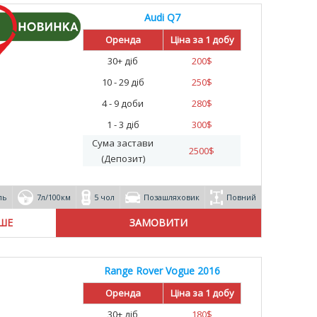
Audi Q7
Оренда
Ціна за 1 добу
30+ діб
200
$
10 - 29 діб
250
$
4 - 9 доби
280
$
1 - 3 діб
300
$
Сума застави
2500
$
(Депозит)
ль
7л/100км
5 чол
Позашляховик
Повний
ІШЕ
Range Rover Vogue 2016
Оренда
Ціна за 1 добу
30+ діб
180
$