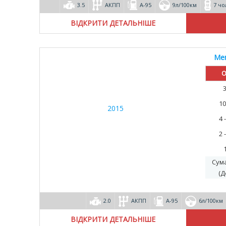
3.5
АКПП
А-95
9л/100км
7 чо
ВІДКРИТИ ДЕТАЛЬНІШЕ
Mer
О
10
4 
2 
Сум
(Д
2.0
АКПП
А-95
6л/100км
ВІДКРИТИ ДЕТАЛЬНІШЕ