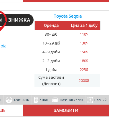
Toyota Seqoia
%
Оренда
Ціна за 1 добу
30+ діб
110
$
10 - 29 діб
130
$
4 - 9 доби
150
$
2 - 3 доби
180
$
1 доба
225
$
Сума застави
2000
$
(Депозит)
П
12л/100км
7 чол
Позашляховик
Повний
ІШЕ