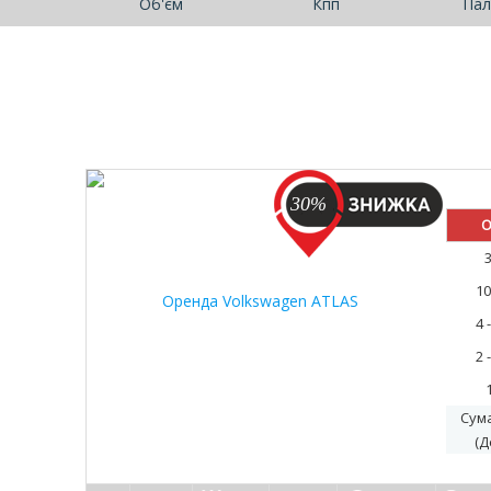
Об'єм
Кпп
Пал
30%
О
10
4 
2 
Сум
(Д