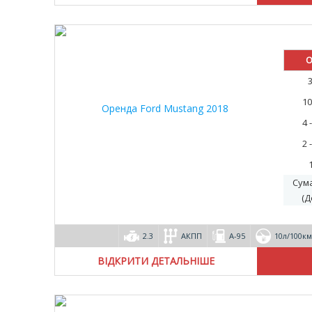
О
10
4 
2 
Сум
(Д
2.3
АКПП
А-95
10л/100км
ВІДКРИТИ ДЕТАЛЬНІШЕ