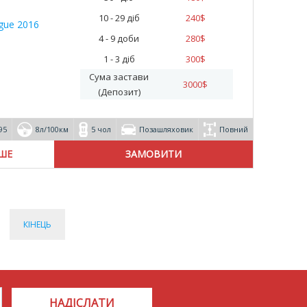
10 - 29 діб
240
$
4 - 9 доби
280
$
1 - 3 діб
300
$
Сума застави
3000
$
(Депозит)
95
8л/100км
5 чол
Позашляховик
Повний
ІШЕ
КІНЕЦЬ
НАДІСЛАТИ