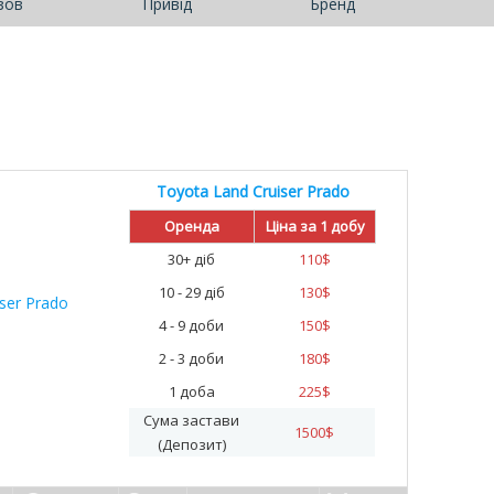
зов
Привід
Бренд
Toyota Land Cruiser Prado
Оренда
Ціна за 1 добу
30+ діб
110
$
10 - 29 діб
130
$
4 - 9 доби
150
$
2 - 3 доби
180
$
1 доба
225
$
Сума застави
1500
$
(Депозит)