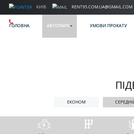
КИЇВ
RENT95.COM.UA@GMAIL.COM
+38 (067) 006 95 95
ГОЛОВНА
АВТОПАРК
УМОВИ ПРОКАТУ
ПІД
ЕКОНОМ
СЕРЕДНІ