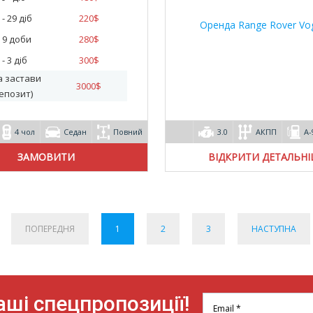
 - 29 діб
220
$
- 9 доби
280
$
 - 3 діб
300
$
а застави
3000
$
епозит)
4 чол
Седан
Повний
3.0
АКПП
А-
ВІДКРИТИ ДЕТАЛЬН
ПОПЕРЕДНЯ
1
2
3
НАСТУПНА
ші спецпропозиції!