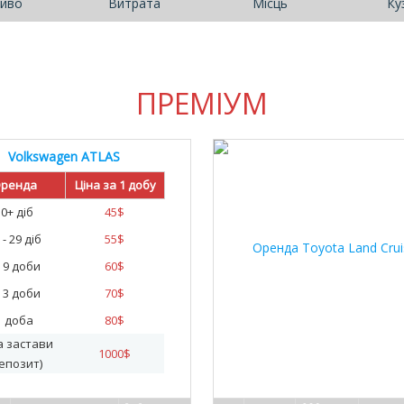
иво
Витрата
Місць
Ку
ПРЕМІУМ
Volkswagen ATLAS
ренда
Ціна за 1 добу
30+ діб
45
$
 - 29 діб
55
$
- 9 доби
60
$
- 3 доби
70
$
1 доба
80
$
а застави
1000
$
епозит)