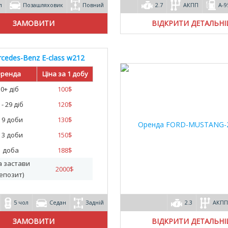
л
Позашляховик
Повний
2.7
АКПП
А-9
ВІДКРИТИ ДЕТАЛЬН
cedes-Benz E-class w212
AMG 2015
ренда
Ціна за 1 добу
30+ діб
100
$
 - 29 діб
120
$
- 9 доби
130
$
- 3 доби
150
$
1 доба
188
$
а застави
2000
$
епозит)
5 чол
Седан
Задній
2.3
АКПП
ВІДКРИТИ ДЕТАЛЬН