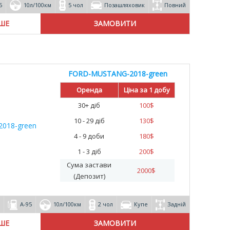
5
10л/100км
5 чол
Позашляховик
Повний
ІШЕ
FORD-MUSTANG-2018-green
Оренда
Ціна за 1 добу
30+ діб
100
$
10 - 29 діб
130
$
4 - 9 доби
180
$
1 - 3 діб
200
$
Сума застави
2000
$
(Депозит)
А-95
10л/100км
2 чол
Купе
Задній
ІШЕ