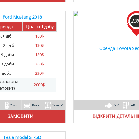
Ford Mustang 2018
25
ренда
Ціна за 1 добу
30+ діб
100
$
 - 29 діб
130
$
- 9 доби
180
$
- 3 доби
200
$
1 доба
230
$
а застави
2000
$
епозит)
2 чол
Купе
Задній
5.7
АКП
ВІДКРИТИ ДЕТАЛЬН
Tesla model S 75D