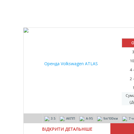
30%
О
10
4 
2 
Сум
(Д
3.5
АКПП
А-95
9л/100км
7 ч
ВІДКРИТИ ДЕТАЛЬНІШЕ