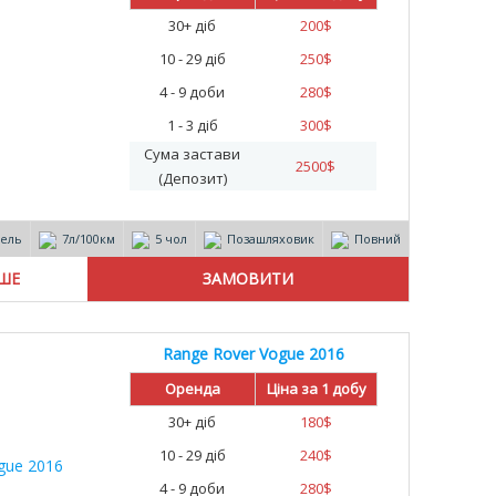
30+ діб
200
$
10 - 29 діб
250
$
4 - 9 доби
280
$
1 - 3 діб
300
$
Сума застави
2500
$
(Депозит)
зель
7л/100км
5 чол
Позашляховик
Повний
ІШЕ
Range Rover Vogue 2016
Оренда
Ціна за 1 добу
30+ діб
180
$
10 - 29 діб
240
$
4 - 9 доби
280
$