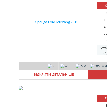
О
10
4 
2 
Сум
(Д
2.3
АКПП
А-95
10л/100к
ВІДКРИТИ ДЕТАЛЬНІШЕ
О