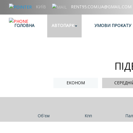
КИЇВ
RENT95.COM.UA@GMAIL.COM
+38 (067) 006 95 95
ГОЛОВНА
АВТОПАРК
УМОВИ ПРОКАТУ
ПІД
ЕКОНОМ
СЕРЕДНІ
Об'єм
Кпп
Пал