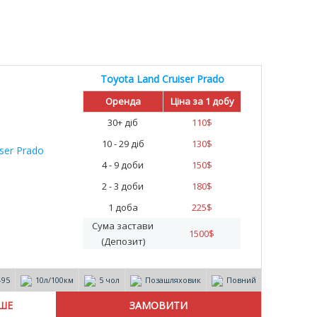
Toyota Land Cruiser Prado
Оренда
Ціна за 1 добу
30+ діб
110
$
10 - 29 діб
130
$
4 - 9 доби
150
$
2 - 3 доби
180
$
1 доба
225
$
Сума застави
1500
$
(Депозит)
-95
10л/100км
5 чол
Позашляховик
Повний
ІШЕ