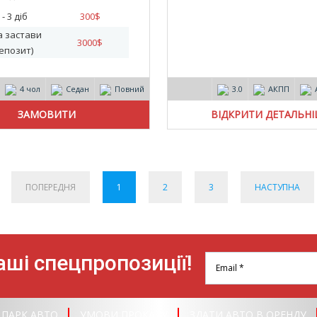
 - 3 діб
300
$
а застави
3000
$
епозит)
4 чол
Седан
Повний
3.0
АКПП
ВІДКРИТИ ДЕТАЛЬН
ПОПЕРЕДНЯ
1
2
3
НАСТУПНА
ші спецпропозиції!
ПАРК АВТО
УМОВИ ПРОКАТУ
ЗДАТИ АВТО В ОРЕНДУ