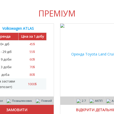
ПРЕМІУМ
Volkswagen ATLAS
ренда
Ціна за 1 добу
30+ діб
45
$
 - 29 діб
55
$
- 9 доби
60
$
- 3 доби
70
$
1 доба
80
$
а застави
1000
$
епозит)
ол
Позашляховик
Повний
2.7
АКПП
А
ВІДКРИТИ ДЕТАЛЬН