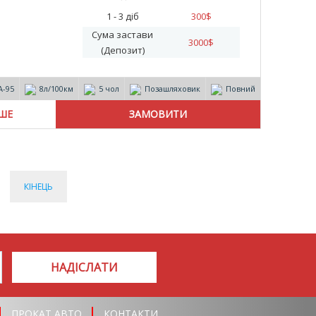
1 - 3 діб
300
$
Сума застави
3000
$
(Депозит)
А-95
8л/100км
5 чол
Позашляховик
Повний
ІШЕ
КІНЕЦЬ
НАДІСЛАТИ
ПРОКАТ АВТО
КОНТАКТИ