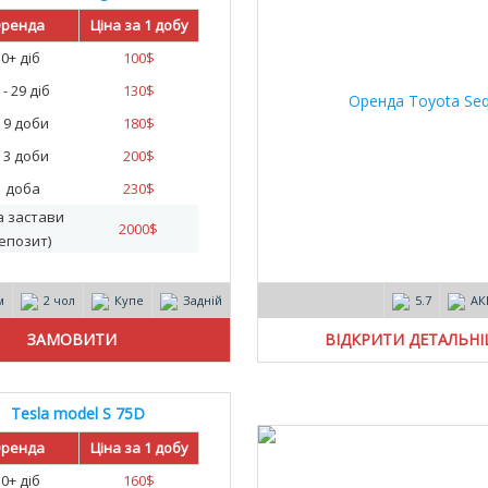
25
ренда
Ціна за 1 добу
30+ діб
100
$
 - 29 діб
130
$
- 9 доби
180
$
- 3 доби
200
$
1 доба
230
$
а застави
2000
$
епозит)
м
2 чол
Купе
Задній
5.7
АК
ВІДКРИТИ ДЕТАЛЬН
Tesla model S 75D
ренда
Ціна за 1 добу
30+ діб
160
$