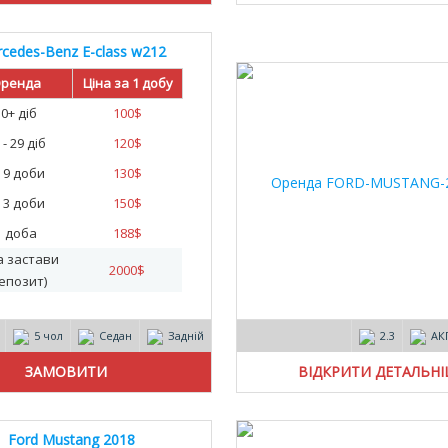
cedes-Benz E-class w212
AMG 2015
ренда
Ціна за 1 добу
30+ діб
100
$
 - 29 діб
120
$
- 9 доби
130
$
- 3 доби
150
$
1 доба
188
$
а застави
2000
$
епозит)
5 чол
Седан
Задній
2.3
АК
ВІДКРИТИ ДЕТАЛЬН
Ford Mustang 2018