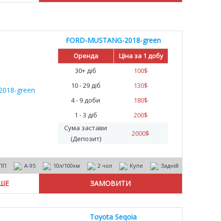
FORD-MUSTANG-2018-green
Оренда
Ціна за 1 добу
30+ діб
100
$
10 - 29 діб
130
$
4 - 9 доби
180
$
1 - 3 діб
200
$
Сума застави
2000
$
(Депозит)
ПП
А-95
10л/100км
2 чол
Купе
Задній
ІШЕ
Toyota Seqoia