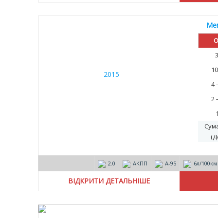
Mer
О
10
4 
2 
Сум
(Д
2.0
АКПП
А-95
6л/100км
ВІДКРИТИ ДЕТАЛЬНІШЕ