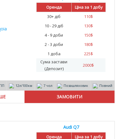
%
Оренда
Ціна за 1 добу
30+ діб
110
$
10 - 29 діб
130
$
4 - 9 доби
150
$
2 - 3 доби
180
$
1 доба
225
$
Сума застави
2000
$
(Депозит)
ПП
12л/100км
7 чол
Позашляховик
Повний
ІШЕ
Audi Q7
Оренда
Ціна за 1 добу