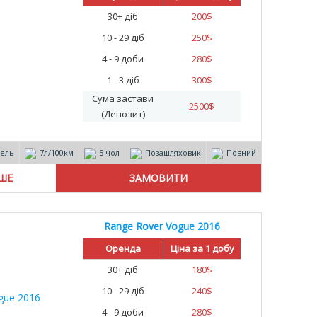
30+ діб
200
$
10 - 29 діб
250
$
4 - 9 доби
280
$
1 - 3 діб
300
$
Сума застави
2500
$
(Депозит)
зель
7л/100км
5 чол
Позашляховик
Повний
ІШЕ
Range Rover Vogue 2016
Оренда
Ціна за 1 добу
30+ діб
180
$
10 - 29 діб
240
$
4 - 9 доби
280
$