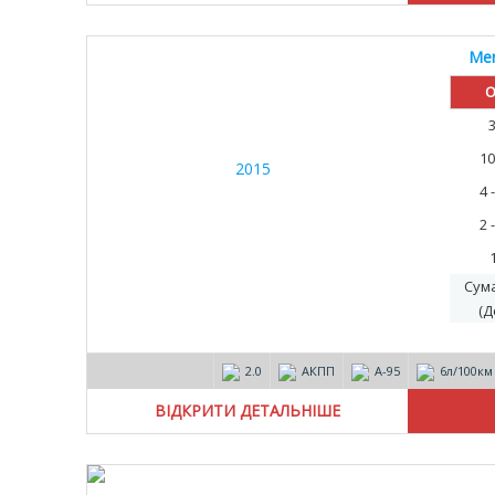
Mer
О
10
4 
2 
Сум
(Д
2.0
АКПП
А-95
6л/100км
ВІДКРИТИ ДЕТАЛЬНІШЕ