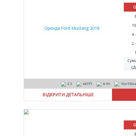
О
10
4 
2 
Сум
(Д
2.3
АКПП
А-95
10л/100к
ВІДКРИТИ ДЕТАЛЬНІШЕ
О