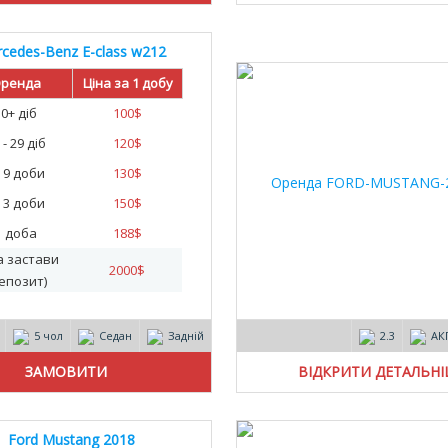
cedes-Benz E-class w212
AMG 2015
ренда
Ціна за 1 добу
30+ діб
100
$
 - 29 діб
120
$
- 9 доби
130
$
- 3 доби
150
$
1 доба
188
$
а застави
2000
$
епозит)
5 чол
Седан
Задній
2.3
АК
ВІДКРИТИ ДЕТАЛЬН
Ford Mustang 2018