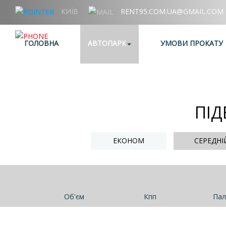
КИЇВ
RENT95.COM.UA@GMAIL.COM
+38 (067) 006 95 95
ГОЛОВНА
АВТОПАРК
УМОВИ ПРОКАТУ
ПІД
ЕКОНОМ
СЕРЕДНІ
Об'єм
Кпп
Пал