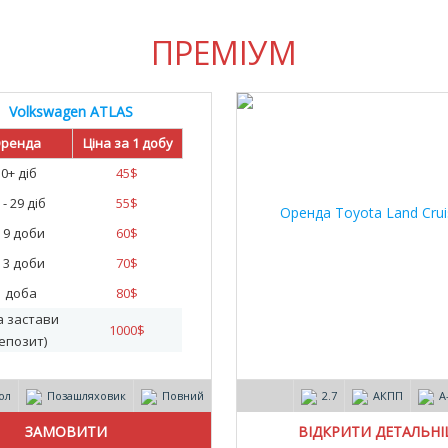
ПРЕМІУМ
Volkswagen ATLAS
ренда
Ціна за 1 добу
30+ діб
45
$
 - 29 діб
55
$
- 9 доби
60
$
- 3 доби
70
$
1 доба
80
$
а застави
1000
$
епозит)
ол
Позашляховик
Повний
2.7
АКПП
А
ВІДКРИТИ ДЕТАЛЬН