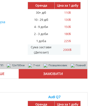
%
Оренда
Ціна за 1 добу
30+ діб
110
$
10 - 29 діб
130
$
4 - 9 доби
150
$
2 - 3 доби
180
$
1 доба
225
$
Сума застави
2000
$
(Депозит)
ПП
12л/100км
7 чол
Позашляховик
Повний
ІШЕ
Audi Q7
Оренда
Ціна за 1 добу