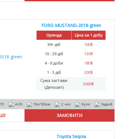
FORD-MUSTANG-2018-green
Оренда
Ціна за 1 добу
30+ діб
100
$
10 - 29 діб
130
$
4 - 9 доби
180
$
1 - 3 діб
200
$
Сума застави
2000
$
(Депозит)
ПП
А-95
10л/100км
2 чол
Купе
Задній
ІШЕ
Toyota Seqoia