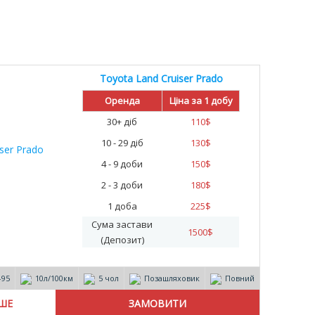
Toyota Land Cruiser Prado
Оренда
Ціна за 1 добу
30+ діб
110
$
10 - 29 діб
130
$
4 - 9 доби
150
$
2 - 3 доби
180
$
1 доба
225
$
Сума застави
1500
$
(Депозит)
-95
10л/100км
5 чол
Позашляховик
Повний
ІШЕ