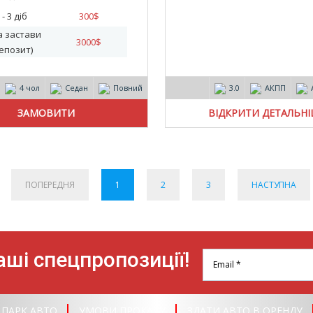
 - 3 діб
300
$
а застави
3000
$
епозит)
4 чол
Седан
Повний
3.0
АКПП
ВІДКРИТИ ДЕТАЛЬН
ПОПЕРЕДНЯ
1
2
3
НАСТУПНА
ші спецпропозиції!
ПАРК АВТО
УМОВИ ПРОКАТУ
ЗДАТИ АВТО В ОРЕНДУ