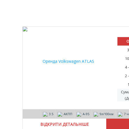
30%
О
10
4 
2 
Сум
(Д
3.5
АКПП
А-95
9л/100км
7 ч
ВІДКРИТИ ДЕТАЛЬНІШЕ