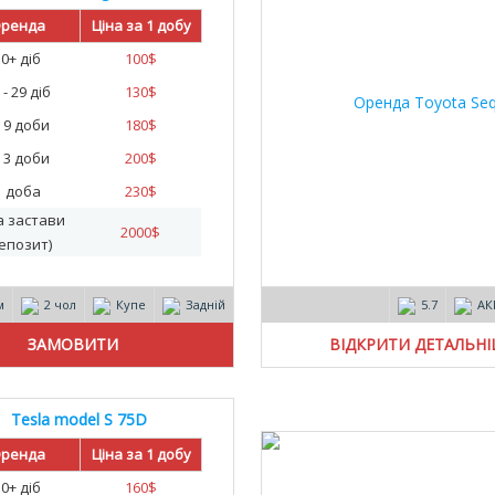
25
ренда
Ціна за 1 добу
30+ діб
100
$
 - 29 діб
130
$
- 9 доби
180
$
- 3 доби
200
$
1 доба
230
$
а застави
2000
$
епозит)
м
2 чол
Купе
Задній
5.7
АК
ВІДКРИТИ ДЕТАЛЬН
Tesla model S 75D
ренда
Ціна за 1 добу
30+ діб
160
$