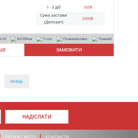
1 - 3 діб
300
$
Сума застави
3000
$
(Депозит)
А-95
8л/100км
5 чол
Позашляховик
Повний
ІШЕ
КІНЕЦЬ
НАДІСЛАТИ
ПРОКАТ АВТО
КОНТАКТИ