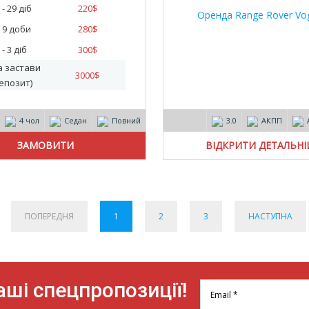
 - 29 діб
220
$
- 9 доби
280
$
 - 3 діб
300
$
а застави
3000
$
епозит)
4 чол
Седан
Повний
3.0
АКПП
ВІДКРИТИ ДЕТАЛЬН
ПОПЕРЕДНЯ
1
2
3
НАСТУПНА
ші спецпропозиції!