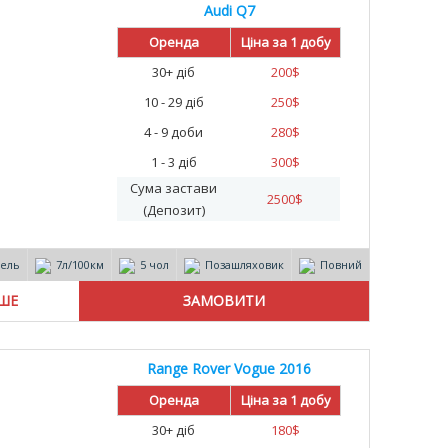
Audi Q7
Оренда
Ціна за 1 добу
30+ діб
200
$
10 - 29 діб
250
$
4 - 9 доби
280
$
1 - 3 діб
300
$
Сума застави
2500
$
(Депозит)
зель
7л/100км
5 чол
Позашляховик
Повний
ІШЕ
Range Rover Vogue 2016
Оренда
Ціна за 1 добу
30+ діб
180
$