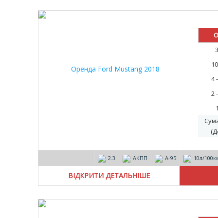
О
10
4 
2 
Сум
(Д
2.3
АКПП
А-95
10л/100к
ВІДКРИТИ ДЕТАЛЬНІШЕ