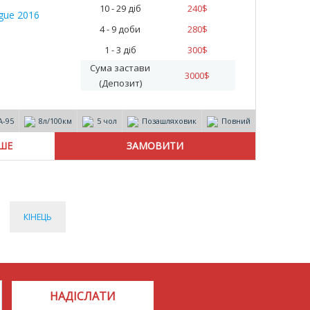
10 - 29 діб
240
$
4 - 9 доби
280
$
1 - 3 діб
300
$
Сума застави
3000
$
(Депозит)
А-95
8л/100км
5 чол
Позашляховик
Повний
ІШЕ
КІНЕЦЬ
НАДІСЛАТИ