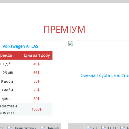
ПРЕМІУМ
Volkswagen ATLAS
ренда
Ціна за 1 добу
30+ діб
45
$
 - 29 діб
55
$
- 9 доби
60
$
- 3 доби
70
$
1 доба
80
$
а застави
1000
$
епозит)
ол
Позашляховик
Повний
2.7
АКПП
А