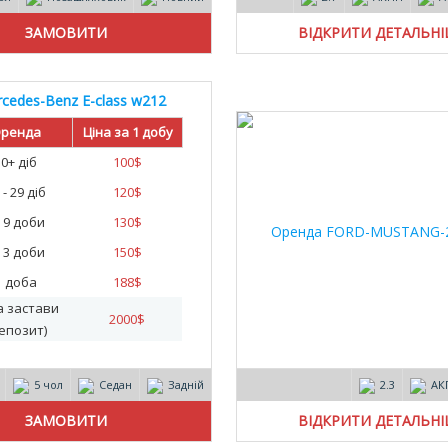
ВІДКРИТИ ДЕТАЛЬН
cedes-Benz E-class w212
AMG 2015
ренда
Ціна за 1 добу
30+ діб
100
$
 - 29 діб
120
$
- 9 доби
130
$
- 3 доби
150
$
1 доба
188
$
а застави
2000
$
епозит)
5 чол
Седан
Задній
2.3
АК
ВІДКРИТИ ДЕТАЛЬН