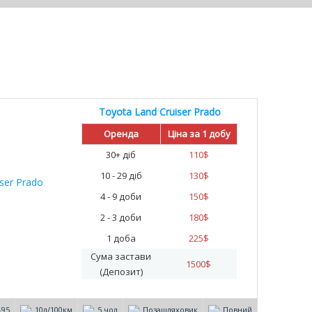
Toyota Land Cruiser Prado
Оренда
Ціна за 1 добу
30+ діб
110
$
10 - 29 діб
130
$
4 - 9 доби
150
$
2 - 3 доби
180
$
1 доба
225
$
Сума застави
1500
$
(Депозит)
-95
10л/100км
5 чол
Позашляховик
Повний