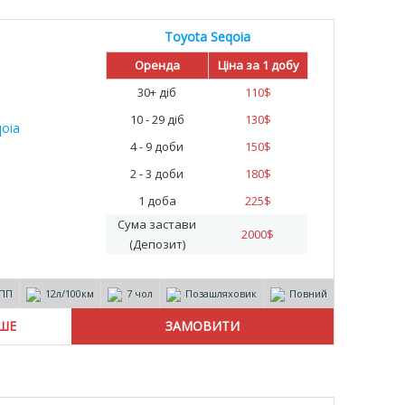
Toyota Seqoia
%
Оренда
Ціна за 1 добу
30+ діб
110
$
10 - 29 діб
130
$
4 - 9 доби
150
$
2 - 3 доби
180
$
1 доба
225
$
Сума застави
2000
$
(Депозит)
ПП
12л/100км
7 чол
Позашляховик
Повний
ІШЕ