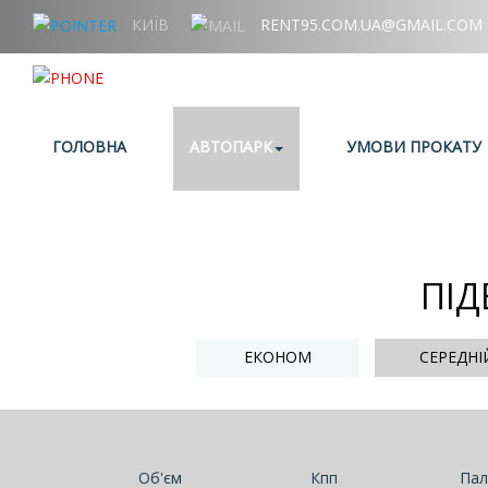
КИЇВ
RENT95.COM.UA@GMAIL.COM
+38 (067) 006 95 95
ГОЛОВНА
АВТОПАРК
УМОВИ ПРОКАТУ
ПІД
ЕКОНОМ
СЕРЕДНІ
Об'єм
Кпп
Пал