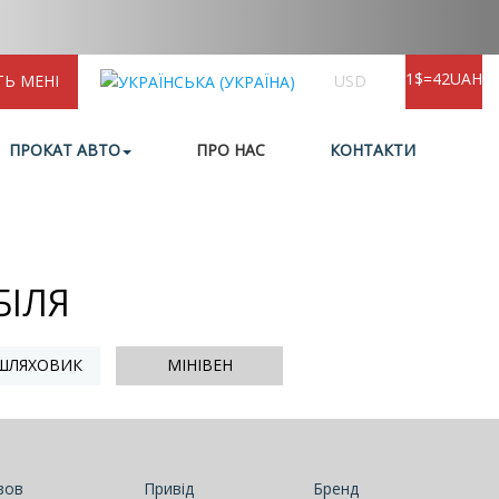
1$=42UAH
ТЬ МЕНІ
USD
ПРОКАТ АВТО
ПРО НАС
КОНТАКТИ
БІЛЯ
ШЛЯХОВИК
МІНІВЕН
зов
Привід
Бренд