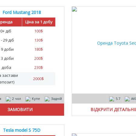
Ford Mustang 2018
25
ренда
Ціна за 1 добу
30+ діб
100
$
 - 29 діб
130
$
- 9 доби
180
$
- 3 доби
200
$
1 доба
230
$
а застави
2000
$
епозит)
м
2 чол
Купе
Задній
5.7
АК
ВІДКРИТИ ДЕТАЛЬН
Tesla model S 75D