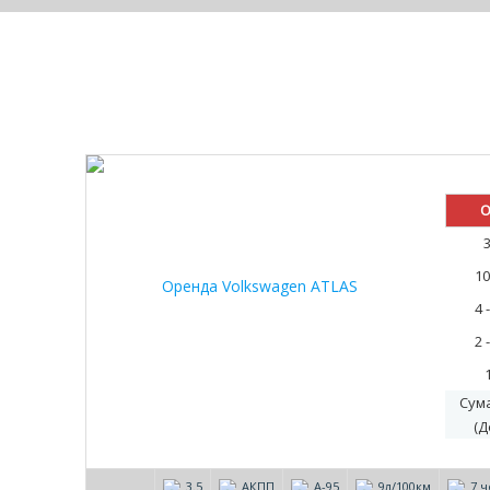
30%
О
10
4 
2 
Сум
(Д
3.5
АКПП
А-95
9л/100км
7 ч