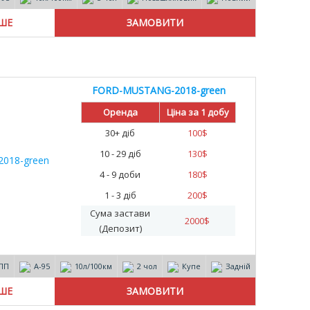
ІШЕ
FORD-MUSTANG-2018-green
Оренда
Ціна за 1 добу
30+ діб
100
$
10 - 29 діб
130
$
4 - 9 доби
180
$
1 - 3 діб
200
$
Сума застави
2000
$
(Депозит)
ПП
А-95
10л/100км
2 чол
Купе
Задній
ІШЕ