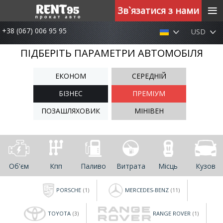
≡
Зв`язатися з нами
+38 (067) 006 95 95
USD
ПІДБЕРІТЬ ПАРАМЕТРИ АВТОМОБІЛЯ
ЕКОНОМ
СЕРЕДНІЙ
БІЗНЕС
ПРЕМІУМ
ПОЗАШЛЯХОВИК
МІНІВЕН
Об'єм
Кпп
Паливо
Витрата
Місць
Кузов
PORSCHE
MERCEDES-BENZ
(1)
(11)
TOYOTA
RANGE ROVER
(3)
(1)