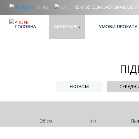
КИЇВ
RENT95.COM.UA@GMAIL.COM
+38 (067) 006 95 95
ГОЛОВНА
АВТОПАРК
УМОВИ ПРОКАТУ
ПІД
ЕКОНОМ
СЕРЕДНІ
Об'єм
Кпп
Пал