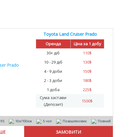
Toyota Land Cruiser Prado
Оренда
Ціна за 1 добу
30+ діб
110
$
10 - 29 діб
130
$
4 - 9 доби
150
$
2 - 3 доби
180
$
1 доба
225
$
Сума застави
1500
$
(Депозит)
-95
10л/100км
5 чол
Позашляховик
Повний
ІШЕ