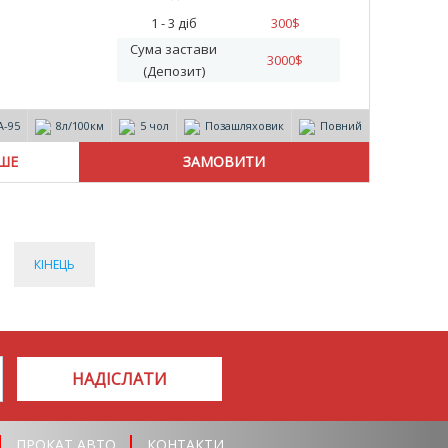
1 - 3 діб
300
$
Сума застави
3000
$
(Депозит)
А-95
8л/100км
5 чол
Позашляховик
Повний
ІШЕ
КІНЕЦЬ
НАДІСЛАТИ
ПРОКАТ АВТО
КОНТАКТИ