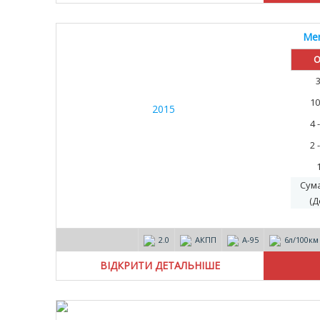
Mer
О
10
4 
2 
Сум
(Д
2.0
АКПП
А-95
6л/100км
ВІДКРИТИ ДЕТАЛЬНІШЕ