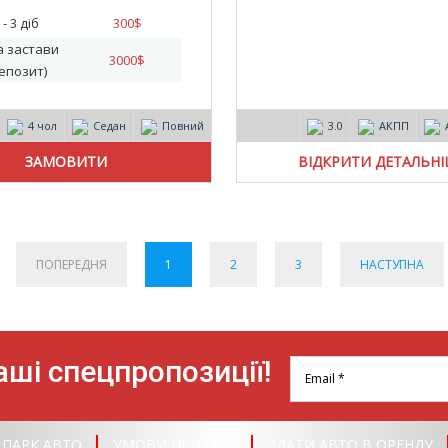
 - 3 діб
300
$
а застави
3000
$
епозит)
4 чол
Седан
Повний
3.0
АКПП
ВІДКРИТИ ДЕТАЛЬН
ПОПЕРЕДНЯ
1
2
3
НАСТУПНА
ші спецпропозиції!
ПАРК АВТО
УМОВИ ПРОКАТУ
ЗДАТИ АВТО В ОРЕНДУ