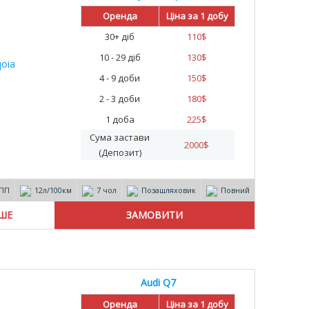
%
Оренда
Ціна за 1 добу
30+ діб
110
$
10 - 29 діб
130
$
4 - 9 доби
150
$
2 - 3 доби
180
$
1 доба
225
$
Сума застави
2000
$
(Депозит)
ПП
12л/100км
7 чол
Позашляховик
Повний
ІШЕ
Audi Q7
Оренда
Ціна за 1 добу