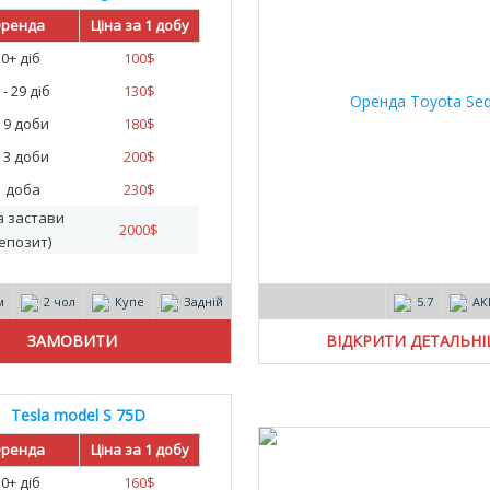
25
ренда
Ціна за 1 добу
30+ діб
100
$
 - 29 діб
130
$
- 9 доби
180
$
- 3 доби
200
$
1 доба
230
$
а застави
2000
$
епозит)
м
2 чол
Купе
Задній
5.7
АК
ВІДКРИТИ ДЕТАЛЬН
Tesla model S 75D
ренда
Ціна за 1 добу
30+ діб
160
$