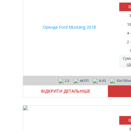
О
10
4 
2 
Сум
(Д
2.3
АКПП
А-95
10л/100к
ВІДКРИТИ ДЕТАЛЬНІШЕ
О