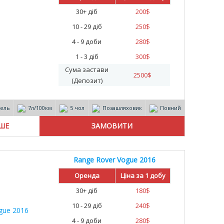
30+ діб
200
$
10 - 29 діб
250
$
4 - 9 доби
280
$
1 - 3 діб
300
$
Сума застави
2500
$
(Депозит)
зель
7л/100км
5 чол
Позашляховик
Повний
ІШЕ
Range Rover Vogue 2016
Оренда
Ціна за 1 добу
30+ діб
180
$
10 - 29 діб
240
$
4 - 9 доби
280
$