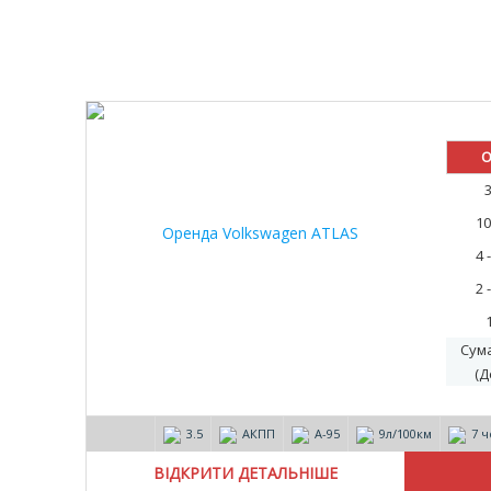
30%
О
10
4 
2 
Сум
(Д
3.5
АКПП
А-95
9л/100км
7 ч
ВІДКРИТИ ДЕТАЛЬНІШЕ