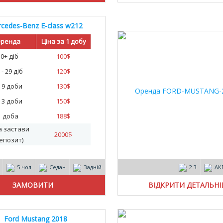
cedes-Benz E-class w212
AMG 2015
ренда
Ціна за 1 добу
30+ діб
100
$
 - 29 діб
120
$
- 9 доби
130
$
- 3 доби
150
$
1 доба
188
$
а застави
2000
$
епозит)
5 чол
Седан
Задній
2.3
АК
ВІДКРИТИ ДЕТАЛЬН
Ford Mustang 2018