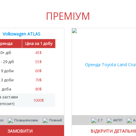
ПРЕМІУМ
Volkswagen ATLAS
ренда
Ціна за 1 добу
30+ діб
45
$
 - 29 діб
55
$
- 9 доби
60
$
- 3 доби
70
$
1 доба
80
$
а застави
1000
$
епозит)
ол
Позашляховик
Повний
2.7
АКПП
А
ВІДКРИТИ ДЕТАЛЬН