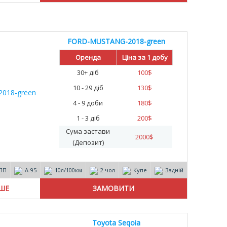
FORD-MUSTANG-2018-green
Оренда
Ціна за 1 добу
30+ діб
100
$
10 - 29 діб
130
$
4 - 9 доби
180
$
1 - 3 діб
200
$
Сума застави
2000
$
(Депозит)
ПП
А-95
10л/100км
2 чол
Купе
Задній
ІШЕ
Toyota Seqoia