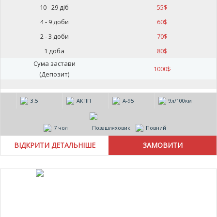
10 - 29 діб
55
$
4 - 9 доби
60
$
2 - 3 доби
70
$
1 доба
80
$
Сума застави
1000
$
(Депозит)
3.5
АКПП
А-95
9л/100км
7 чол
Позашляховик
Повний
ВІДКРИТИ ДЕТАЛЬНІШЕ