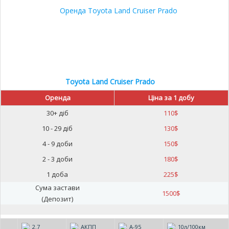
Toyota Land Cruiser Prado
Оренда
Ціна за 1 добу
30+ діб
110
$
10 - 29 діб
130
$
4 - 9 доби
150
$
2 - 3 доби
180
$
1 доба
225
$
Сума застави
1500
$
(Депозит)
2.7
АКПП
А-95
10л/100км