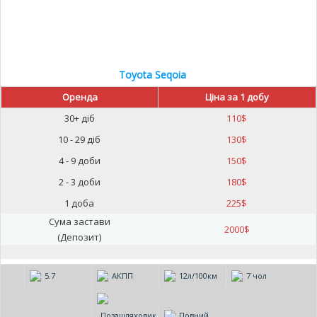
Toyota Seqoia
Оренда
Ціна за 1 добу
30+ діб
110
$
10 - 29 діб
130
$
4 - 9 доби
150
$
2 - 3 доби
180
$
1 доба
225
$
Сума застави
2000
$
(Депозит)
5.7
АКПП
12л/100км
7 чол
Позашляховик
Повний