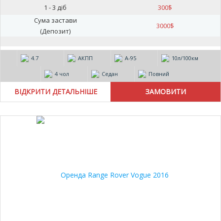
1 - 3 діб
300
$
Сума застави
3000
$
(Депозит)
4.7
АКПП
А-95
10л/100км
4 чол
Седан
Повний
ВІДКРИТИ ДЕТАЛЬНІШЕ