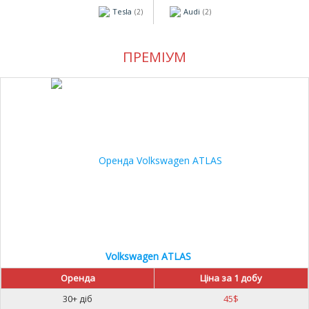
Tesla
Audi
(2)
(2)
ПРЕМІУМ
30%
Volkswagen ATLAS
Оренда
Ціна за 1 добу
30+ діб
45
$