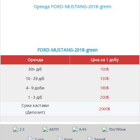
FORD-MUSTANG-2018-green
Оренда
Ціна за 1 добу
30+ діб
100
$
10 - 29 діб
130
$
4 - 9 доби
180
$
1 - 3 діб
200
$
Сума застави
2000
$
(Депозит)
2.3
АКПП
А-95
10л/100км
2 чол
Купе
Задній