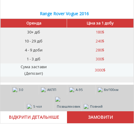
Range Rover Vogue 2016
Оренда
Ціна за 1 добу
30+ діб
180
$
10 - 29 діб
240
$
4 - 9 доби
280
$
1 - 3 діб
300
$
Сума застави
3000
$
(Депозит)
3.0
АКПП
А-95
8л/100км
5 чол
Позашляховик
Повний
ВІДКРИТИ ДЕТАЛЬНІШЕ