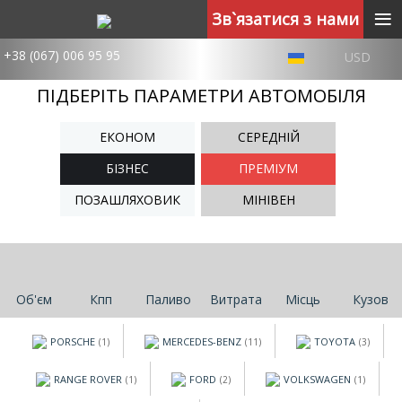
≡
Зв`язатися з нами
+38 (067) 006 95 95
USD
ПІДБЕРІТЬ ПАРАМЕТРИ АВТОМОБІЛЯ
ЕКОНОМ
СЕРЕДНІЙ
БІЗНЕС
ПРЕМІУМ
ПОЗАШЛЯХОВИК
МІНІВЕН
Об'єм
Кпп
Паливо
Витрата
Місць
Кузов
PORSCHE
MERCEDES-BENZ
TOYOTA
(1)
(11)
(3)
RANGE ROVER
FORD
VOLKSWAGEN
(1)
(2)
(1)