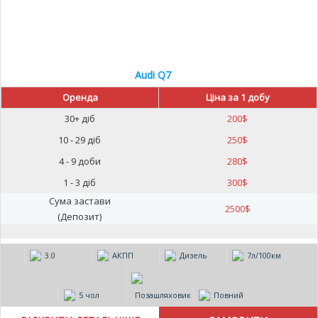
Audi Q7
Оренда
Ціна за 1 добу
30+ діб
200
$
10 - 29 діб
250
$
4 - 9 доби
280
$
1 - 3 діб
300
$
Сума застави
2500
$
(Депозит)
3.0
АКПП
Дизель
7л/100км
5 чол
Позашляховик
Повний