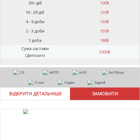
30+ діб
100
$
10 - 29 діб
120
$
4 - 9 доби
130
$
2 - 3 доби
150
$
1 доба
188
$
Сума застави
2000
$
(Депозит)
2.0
АКПП
А-95
6л/100км
5 чол
Седан
Задній
ВІДКРИТИ ДЕТАЛЬНІШЕ