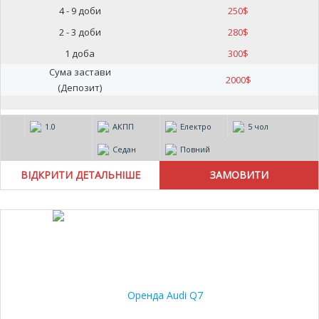
4 - 9 доби
250
$
2 - 3 доби
280
$
1 доба
300
$
Сума застави
2000
$
(Депозит)
1.0
АКПП
Електро
5 чол
Седан
Повний
ВІДКРИТИ ДЕТАЛЬНІШЕ