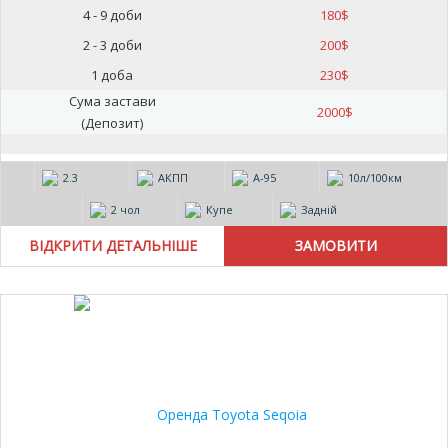
4 - 9 доби
180
$
2 - 3 доби
200
$
1 доба
230
$
Сума застави
2000
$
(Депозит)
2.3
АКПП
А-95
10л/100км
2 чол
Купе
Задній
ВІДКРИТИ ДЕТАЛЬНІШЕ
25%