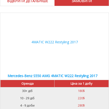
ВІДКРИТИ ДЕТАЛЬНІШЕ
Mercedes-Benz S550 AMG 4MATIC W222 Restyling 2017
Оренда
Ціна за 1 добу
30+ діб
180
$
10 - 29 діб
220
$
4 - 9 доби
280
$