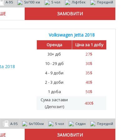
А-95
5л/100 км
5 чол
Ліфтбек
Передній
ІШЕ
Volkswagen Jetta 2018
Оренда
Ціна за 1 добу
30+ діб
27
$
10 - 29 діб
30
$
4 - 9 доби
35
$
2 - 3 доби
40
$
1 доба
50
$
Сума застави
400
$
(Депозит)
А-95
6л/100км
5 чол
Седан
Передній
ІШЕ