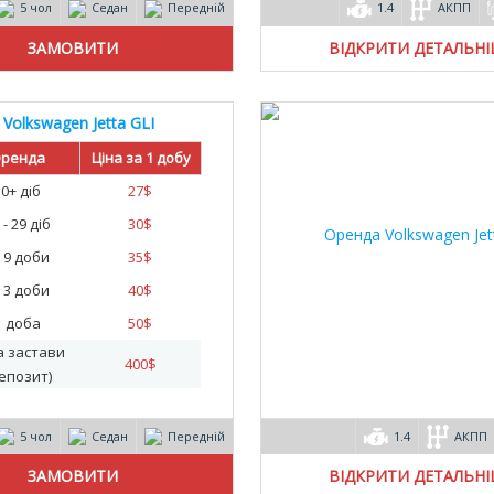
5 чол
Седан
Передній
1.4
АКПП
ВІДКРИТИ ДЕТАЛЬН
Volkswagen Jetta GLI
ренда
Ціна за 1 добу
30+ діб
27
$
 - 29 діб
30
$
- 9 доби
35
$
- 3 доби
40
$
1 доба
50
$
а застави
400
$
епозит)
5 чол
Седан
Передній
1.4
АКПП
ВІДКРИТИ ДЕТАЛЬН