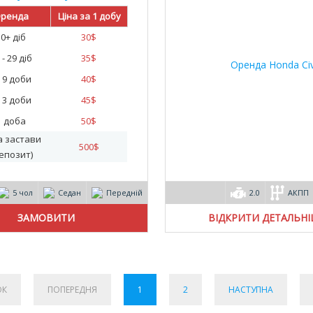
ренда
Ціна за 1 добу
30+ діб
30
$
 - 29 діб
35
$
- 9 доби
40
$
- 3 доби
45
$
1 доба
50
$
а застави
500
$
епозит)
5 чол
Седан
Передній
2.0
АКПП
ВІДКРИТИ ДЕТАЛЬН
ОК
ПОПЕРЕДНЯ
1
2
НАСТУПНА