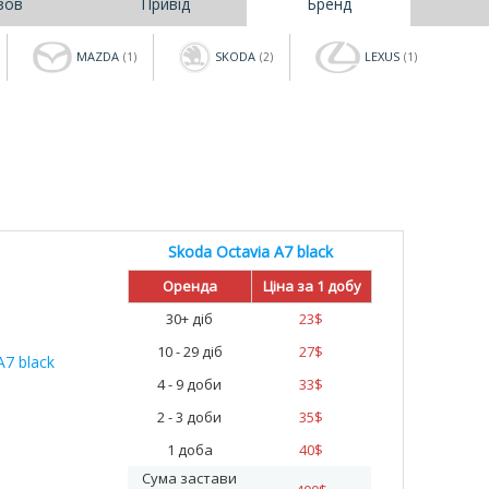
зов
Привід
Бренд
MAZDA
SKODA
LEXUS
(1)
(2)
(1)
Skoda Octavia A7 black
%
Оренда
Ціна за 1 добу
30+ діб
23
$
10 - 29 діб
27
$
4 - 9 доби
33
$
2 - 3 доби
35
$
1 доба
40
$
Сума застави