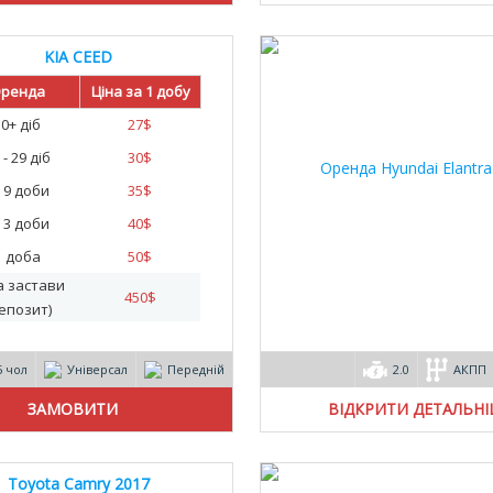
KIA CEED
ренда
Ціна за 1 добу
30+ діб
27
$
 - 29 діб
30
$
- 9 доби
35
$
- 3 доби
40
$
1 доба
50
$
а застави
450
$
епозит)
5 чол
Універсал
Передній
2.0
АКПП
ВІДКРИТИ ДЕТАЛЬН
Toyota Camry 2017