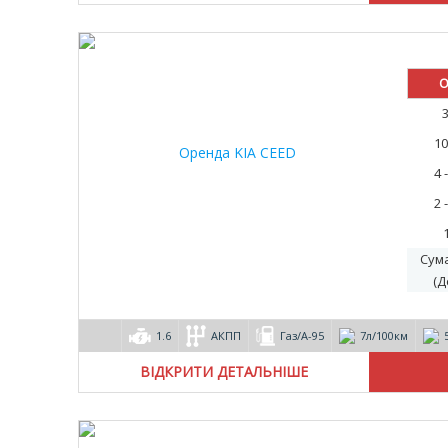
О
10
4 
2 
Сум
(Д
1.6
АКПП
Газ/А-95
7л/100км
ВІДКРИТИ ДЕТАЛЬНІШЕ