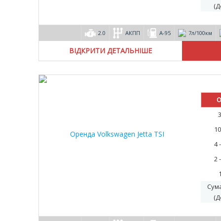
(Д
2.0
АКПП
А-95
7л/100км
ВІДКРИТИ ДЕТАЛЬНІШЕ
О
10
4 
2 
Сум
(Д