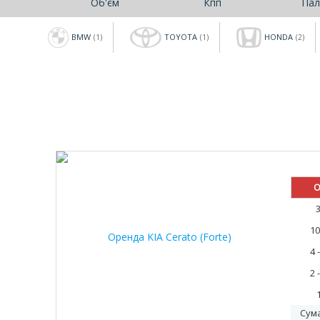
Об'єм
Кпп
Пал
BMW
TOYOTA
HONDA
(1)
(1)
(2)
20%
О
10
4 
2 
Сум