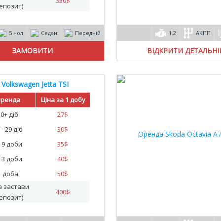
350
$
епозит)
5 чол
Седан
Передній
1.2
АКПП
ВІДКРИТИ ДЕТАЛЬН
Volkswagen Jetta TSI
20
ренда
Ціна за 1 добу
30+ діб
27
$
 - 29 діб
30
$
- 9 доби
35
$
- 3 доби
40
$
1 доба
50
$
а застави
400
$
епозит)