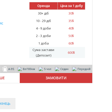
Оренда
Ціна за 1 добу
30+ діб
30
$
10 - 29 діб
35
$
4 - 9 доби
40
$
2 - 3 доби
50
$
1 доба
60
$
Сума застави
600
$
(Депозит)
А-95
8л/100км
5 чол
Седан
Передній
ІШЕ
КІНЕЦЬ