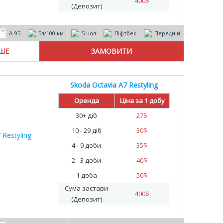
400
$
(Депозит)
А-95
5л/100 км
5 чол
Ліфтбек
Передній
ІШЕ
Skoda Octavia A7 Restyling
%
Оренда
Ціна за 1 добу
30+ діб
27
$
10 - 29 діб
30
$
4 - 9 доби
35
$
2 - 3 доби
40
$
1 доба
50
$
Сума застави
400
$
(Депозит)