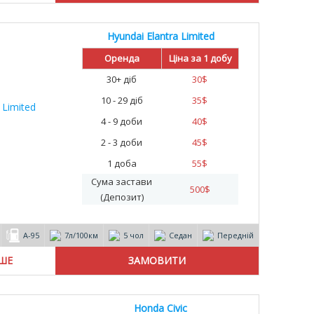
Hyundai Elantra Limited
Оренда
Ціна за 1 добу
30+ діб
30
$
10 - 29 діб
35
$
4 - 9 доби
40
$
2 - 3 доби
45
$
1 доба
55
$
Сума застави
500
$
(Депозит)
А-95
7л/100км
5 чол
Седан
Передній
ІШЕ
Honda Civic