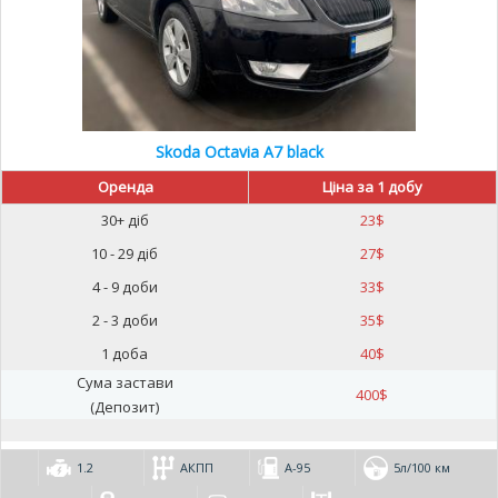
Skoda Octavia A7 black
Оренда
Ціна за 1 добу
30+ діб
23
$
10 - 29 діб
27
$
4 - 9 доби
33
$
2 - 3 доби
35
$
1 доба
40
$
Сума застави
400
$
(Депозит)
1.2
АКПП
А-95
5л/100 км