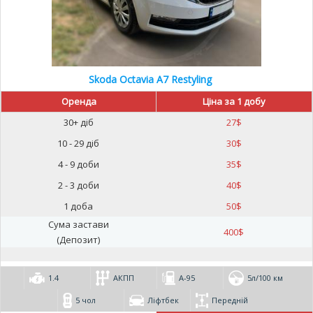
Skoda Octavia A7 Restyling
Оренда
Ціна за 1 добу
30+ діб
27
$
10 - 29 діб
30
$
4 - 9 доби
35
$
2 - 3 доби
40
$
1 доба
50
$
Сума застави
400
$
(Депозит)
1.4
АКПП
А-95
5л/100 км
5 чол
Ліфтбек
Передній