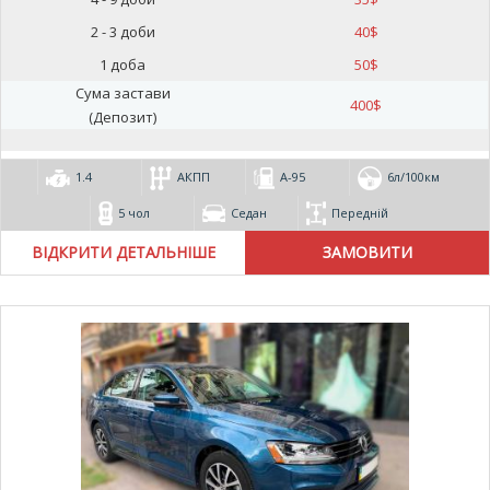
2 - 3 доби
40
$
1 доба
50
$
Сума застави
400
$
(Депозит)
1.4
АКПП
А-95
6л/100км
5 чол
Седан
Передній
ВІДКРИТИ ДЕТАЛЬНІШЕ