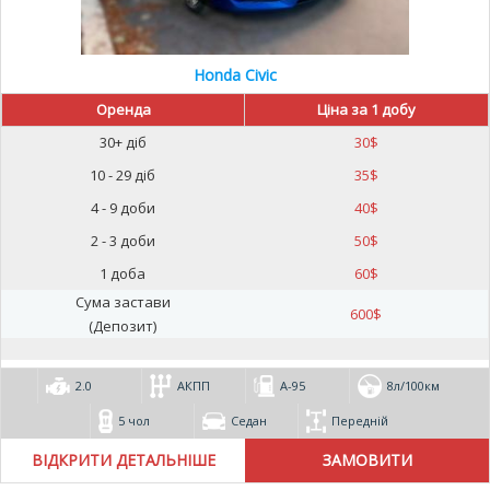
Honda Civic
Оренда
Ціна за 1 добу
30+ діб
30
$
10 - 29 діб
35
$
4 - 9 доби
40
$
2 - 3 доби
50
$
1 доба
60
$
Сума застави
600
$
(Депозит)
2.0
АКПП
А-95
8л/100км
5 чол
Седан
Передній
ВІДКРИТИ ДЕТАЛЬНІШЕ