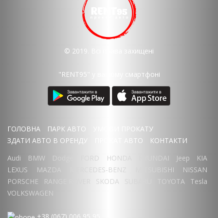
© 2019. Всі права захищені
"RENT95" у вашому смартфоні
ГОЛОВНА
ПАРК АВТО
УМОВИ ПРОКАТУ
ЗДАТИ АВТО В ОРЕНДУ
ПРОКАТ АВТО
КОНТАКТИ
Audi
BMW
Dodge
FORD
HONDA
HYUNDAI
Jeep
KIA
LEXUS
MAZDA
MERCEDES-BENZ
MITSUBISHI
NISSAN
PORSCHE
RANGE ROVER
SKODA
SUBARU
TOYOTA
Tesla
VOLKSWAGEN
+38 (067) 006 95 95