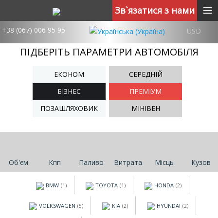
≡
Зв`язатися з нами
+38 (067) 006 95 95
USD
ПІДБЕРІТЬ ПАРАМЕТРИ АВТОМОБІЛЯ
ЕКОНОМ
СЕРЕДНІЙ
БІЗНЕС
ПРЕМІУМ
ПОЗАШЛЯХОВИК
МІНІВЕН
Об'єм
Кпп
Паливо
Витрата
Місць
Кузов
BMW
TOYOTA
HONDA
(1)
(1)
(2)
VOLKSWAGEN
KIA
HYUNDAI
(5)
(2)
(2)