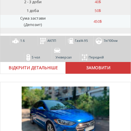
2 - 3 доби
40
$
1 доба
50
$
Сума застави
450
$
(Депозит)
1.6
АКПП
Газ/А-95
7л/100км
5 чол
Універсал
Передній
ВІДКРИТИ ДЕТАЛЬНІШЕ