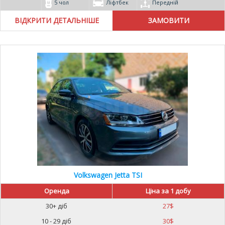
5 чол
Ліфтбек
Передній
ВІДКРИТИ ДЕТАЛЬНІШЕ
Volkswagen Jetta TSI
Оренда
Ціна за 1 добу
30+ діб
27
$
10 - 29 діб
30
$