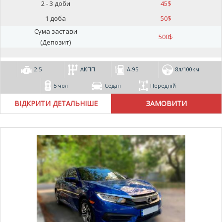
2 - 3 доби
45
$
1 доба
50
$
Сума застави
500
$
(Депозит)
2.5
АКПП
А-95
8л/100км
5 чол
Седан
Передній
ВІДКРИТИ ДЕТАЛЬНІШЕ