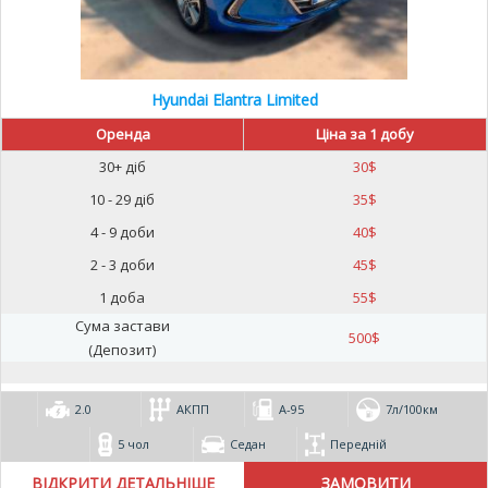
Hyundai Elantra Limited
Оренда
Ціна за 1 добу
30+ діб
30
$
10 - 29 діб
35
$
4 - 9 доби
40
$
2 - 3 доби
45
$
1 доба
55
$
Сума застави
500
$
(Депозит)
2.0
АКПП
А-95
7л/100км
5 чол
Седан
Передній
ВІДКРИТИ ДЕТАЛЬНІШЕ