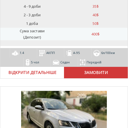
4 - 9 доби
35
$
2 - 3 доби
40
$
1 доба
50
$
Сума застави
400
$
(Депозит)
1.4
АКПП
А-95
6л/100км
5 чол
Седан
Передній
ВІДКРИТИ ДЕТАЛЬНІШЕ
20%