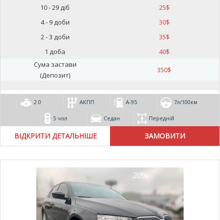
10 - 29 діб
25
$
4 - 9 доби
30
$
2 - 3 доби
35
$
1 доба
40
$
Сума застави
350
$
(Депозит)
2.0
АКПП
А-95
7л/100км
5 чол
Седан
Передній
ВІДКРИТИ ДЕТАЛЬНІШЕ
20%