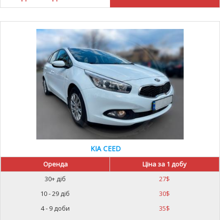
KIA CEED
Оренда
Ціна за 1 добу
30+ діб
27
$
10 - 29 діб
30
$
4 - 9 доби
35
$