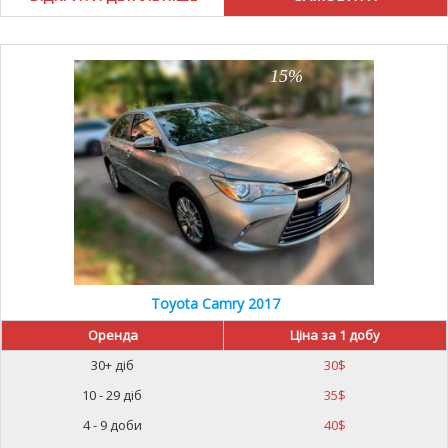
15%
Toyota Camry 2017
Оренда
Ціна за 1 добу
30+ діб
30
$
10 - 29 діб
35
$
4 - 9 доби
40
$