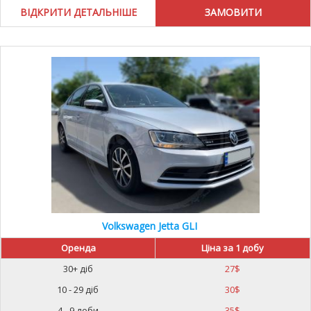
ВІДКРИТИ ДЕТАЛЬНІШЕ
Volkswagen Jetta GLI
Оренда
Ціна за 1 добу
30+ діб
27
$
10 - 29 діб
30
$
4 - 9 доби
35
$