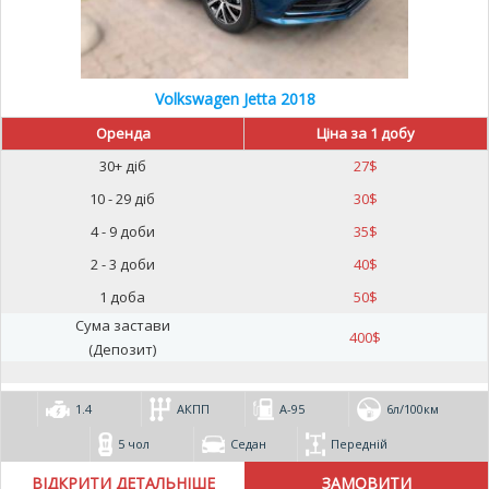
Volkswagen Jetta 2018
Оренда
Ціна за 1 добу
30+ діб
27
$
10 - 29 діб
30
$
4 - 9 доби
35
$
2 - 3 доби
40
$
1 доба
50
$
Сума застави
400
$
(Депозит)
1.4
АКПП
А-95
6л/100км
5 чол
Седан
Передній
ВІДКРИТИ ДЕТАЛЬНІШЕ