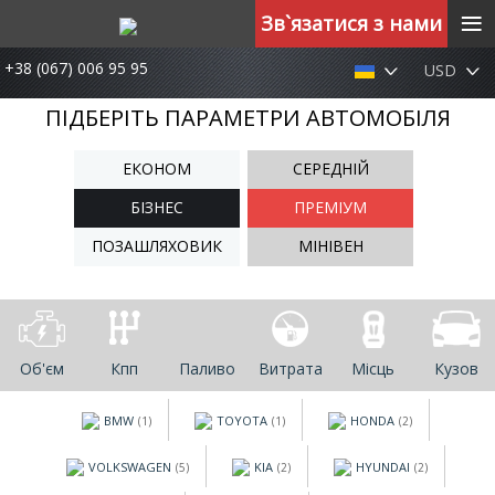
≡
Зв`язатися з нами
+38 (067) 006 95 95
USD
ПІДБЕРІТЬ ПАРАМЕТРИ АВТОМОБІЛЯ
ЕКОНОМ
СЕРЕДНІЙ
БІЗНЕС
ПРЕМІУМ
ПОЗАШЛЯХОВИК
МІНІВЕН
Об'єм
Кпп
Паливо
Витрата
Місць
Кузов
BMW
TOYOTA
HONDA
(1)
(1)
(2)
VOLKSWAGEN
KIA
HYUNDAI
(5)
(2)
(2)