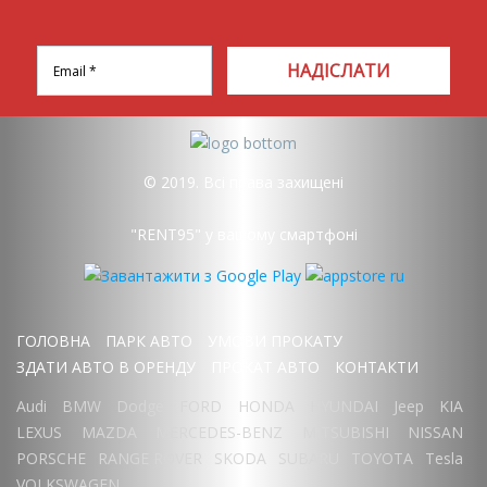
НАДІСЛАТИ
© 2019. Всі права захищені
"RENT95" у вашому смартфоні
ГОЛОВНА
ПАРК АВТО
УМОВИ ПРОКАТУ
ЗДАТИ АВТО В ОРЕНДУ
ПРОКАТ АВТО
КОНТАКТИ
Audi
BMW
Dodge
FORD
HONDA
HYUNDAI
Jeep
KIA
LEXUS
MAZDA
MERCEDES-BENZ
MITSUBISHI
NISSAN
PORSCHE
RANGE ROVER
SKODA
SUBARU
TOYOTA
Tesla
VOLKSWAGEN