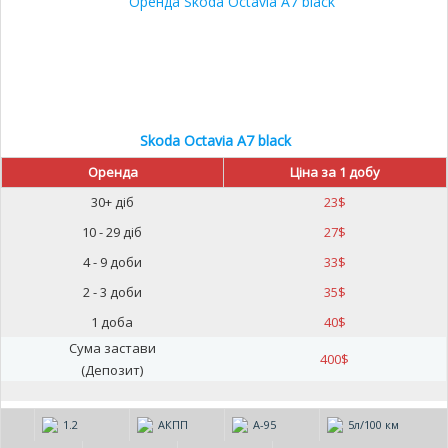
Skoda Octavia A7 black
Оренда
Ціна за 1 добу
30+ діб
23
$
10 - 29 діб
27
$
4 - 9 доби
33
$
2 - 3 доби
35
$
1 доба
40
$
Сума застави
400
$
(Депозит)
1.2
АКПП
А-95
5л/100 км