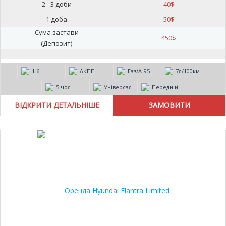
2 - 3 доби
40
$
1 доба
50
$
Сума застави
450
$
(Депозит)
1.6
АКПП
Газ/А-95
7л/100км
5 чол
Універсал
Передній
ВІДКРИТИ ДЕТАЛЬНІШЕ