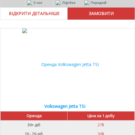
5 чол
Ліфтбек
Передній
ВІДКРИТИ ДЕТАЛЬНІШЕ
Volkswagen Jetta TSI
Оренда
Ціна за 1 добу
30+ діб
27
$
10 - 29 діб
30
$