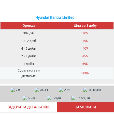
Hyundai Elantra Limited
Оренда
Ціна за 1 добу
30+ діб
30
$
10 - 29 діб
35
$
4 - 9 доби
40
$
2 - 3 доби
45
$
1 доба
55
$
Сума застави
500
$
(Депозит)
2.0
АКПП
А-95
7л/100км
5 чол
Седан
Передній
ВІДКРИТИ ДЕТАЛЬНІШЕ