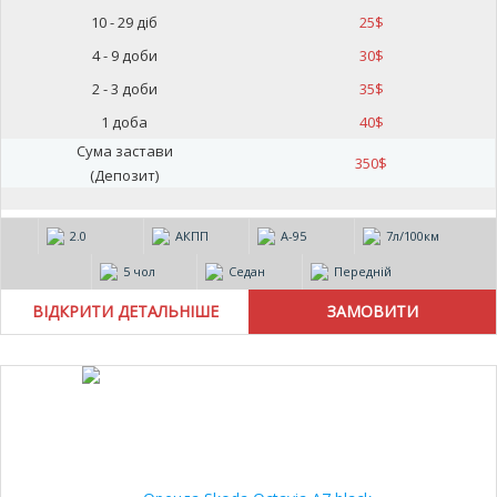
10 - 29 діб
25
$
4 - 9 доби
30
$
2 - 3 доби
35
$
1 доба
40
$
Сума застави
350
$
(Депозит)
2.0
АКПП
А-95
7л/100км
5 чол
Седан
Передній
ВІДКРИТИ ДЕТАЛЬНІШЕ
20%