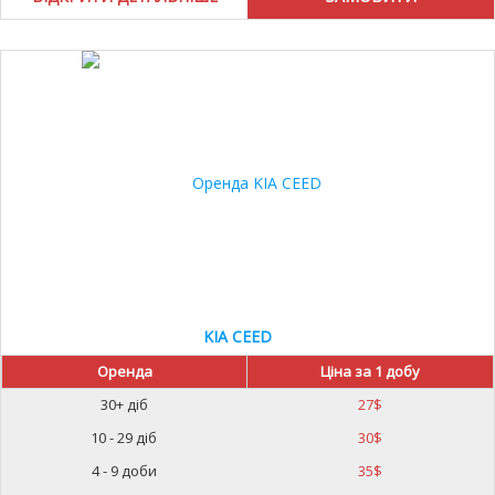
KIA CEED
Оренда
Ціна за 1 добу
30+ діб
27
$
10 - 29 діб
30
$
4 - 9 доби
35
$