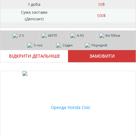
1 доба
50
$
Сума застави
500
$
(Депозит)
2.5
АКПП
А-95
8л/100км
5 чол
Седан
Передній
ВІДКРИТИ ДЕТАЛЬНІШЕ