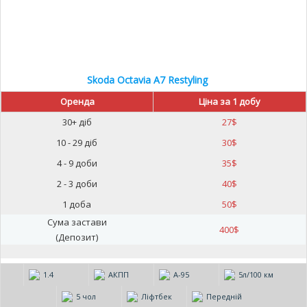
Skoda Octavia A7 Restyling
Оренда
Ціна за 1 добу
30+ діб
27
$
10 - 29 діб
30
$
4 - 9 доби
35
$
2 - 3 доби
40
$
1 доба
50
$
Сума застави
400
$
(Депозит)
1.4
АКПП
А-95
5л/100 км
5 чол
Ліфтбек
Передній