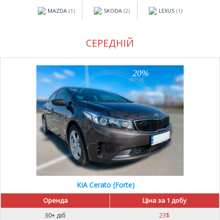
MAZDA
SKODA
LEXUS
(1)
(2)
(1)
СЕРЕДНІЙ
20%
KIA Cerato (Forte)
Оренда
Ціна за 1 добу
30+ діб
23
$