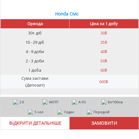
Honda Civic
Оренда
Ціна за 1 добу
30+ діб
30
$
10 - 29 діб
35
$
4 - 9 доби
40
$
2 - 3 доби
50
$
1 доба
60
$
Сума застави
600
$
(Депозит)
2.0
АКПП
А-95
8л/100км
5 чол
Седан
Передній
ВІДКРИТИ ДЕТАЛЬНІШЕ