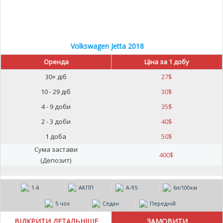
Volkswagen Jetta 2018
Оренда
Ціна за 1 добу
30+ діб
27
$
10 - 29 діб
30
$
4 - 9 доби
35
$
2 - 3 доби
40
$
1 доба
50
$
Сума застави
400
$
(Депозит)
1.4
АКПП
А-95
6л/100км
5 чол
Седан
Передній
ВІДКРИТИ ДЕТАЛЬНІШЕ