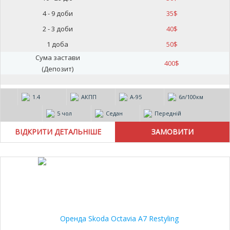
4 - 9 доби
35
$
2 - 3 доби
40
$
1 доба
50
$
Сума застави
400
$
(Депозит)
1.4
АКПП
А-95
6л/100км
5 чол
Седан
Передній
ВІДКРИТИ ДЕТАЛЬНІШЕ
20%