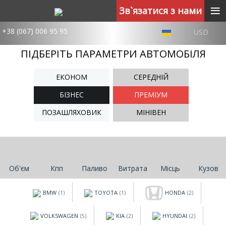
≡
Зв`язатися з нами
+38 (067) 006 95 95
USD
ПІДБЕРІТЬ ПАРАМЕТРИ АВТОМОБІЛЯ
ЕКОНОМ
СЕРЕДНІЙ
БІЗНЕС
ПРЕМІУМ
ПОЗАШЛЯХОВИК
МІНІВЕН
Об'єм
Кпп
Паливо
Витрата
Місць
Кузов
BMW
TOYOTA
HONDA
(1)
(1)
(2)
VOLKSWAGEN
KIA
HYUNDAI
(5)
(2)
(2)