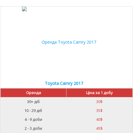
15%
Toyota Camry 2017
Оренда
Ціна за 1 добу
30+ діб
30
$
10 - 29 діб
35
$
4 - 9 доби
40
$
2 - 3 доби
45
$