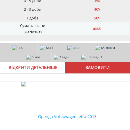
4 - 9 доби
35
$
2 - 3 доби
40
$
1 доба
50
$
Сума застави
400
$
(Депозит)
1.4
АКПП
А-95
6л/100км
5 чол
Седан
Передній
ВІДКРИТИ ДЕТАЛЬНІШЕ