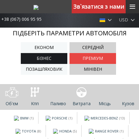
≡
Зв`язатися з нами
+38 (067) 006 95 95
USD
ПІДБЕРІТЬ ПАРАМЕТРИ АВТОМОБІЛЯ
ЕКОНОМ
СЕРЕДНІЙ
БІЗНЕС
ПРЕМІУМ
ПОЗАШЛЯХОВИК
МІНІВЕН
Об'єм
Кпп
Паливо
Витрата
Місць
Кузов
BMW
PORSCHE
MERCEDES-BENZ
(1)
(1)
(13)
TOYOTA
HONDA
RANGE ROVER
(8)
(5)
(1)