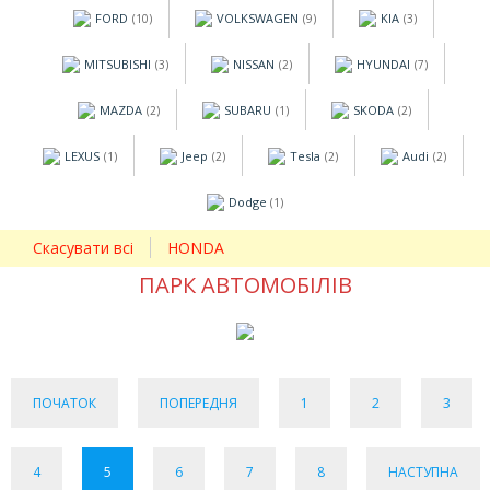
FORD
VOLKSWAGEN
KIA
(10)
(9)
(3)
MITSUBISHI
NISSAN
HYUNDAI
(3)
(2)
(7)
MAZDA
SUBARU
SKODA
(2)
(1)
(2)
LEXUS
Jeep
Tesla
Audi
(1)
(2)
(2)
(2)
Dodge
(1)
Скасувати всі
HONDA
ПАРК АВТОМОБІЛІВ
ПОЧАТОК
ПОПЕРЕДНЯ
1
2
3
4
5
6
7
8
НАСТУПНА