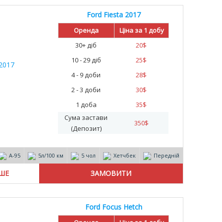
Ford Fiesta 2017
Оренда
Ціна за 1 добу
30+ діб
20
$
10 - 29 діб
25
$
4 - 9 доби
28
$
2 - 3 доби
30
$
1 доба
35
$
Сума застави
350
$
(Депозит)
А-95
5л/100 км
5 чол
Хетчбек
Передній
ІШЕ
Ford Focus Hetch