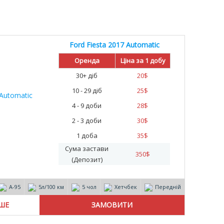
Ford Fiesta 2017 Automatic
Оренда
Ціна за 1 добу
30+ діб
20
$
10 - 29 діб
25
$
4 - 9 доби
28
$
2 - 3 доби
30
$
1 доба
35
$
Сума застави
350
$
(Депозит)
А-95
5л/100 км
5 чол
Хетчбек
Передній
ІШЕ