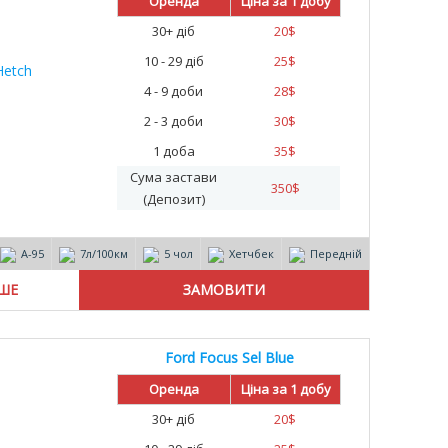
Оренда
Ціна за 1 добу
30+ діб
20
$
10 - 29 діб
25
$
4 - 9 доби
28
$
2 - 3 доби
30
$
1 доба
35
$
Сума застави
350
$
(Депозит)
А-95
7л/100км
5 чол
Хетчбек
Передній
ІШЕ
Ford Focus Sel Blue
Оренда
Ціна за 1 добу
30+ діб
20
$