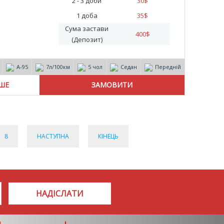
2 - 3 доби
30
$
1 доба
35
$
Сума застави
400
$
(Депозит)
А-95
7л/100км
5 чол
Седан
Передній
ІШЕ
8
НАСТУПНА
КІНЕЦЬ
НАДІСЛАТИ