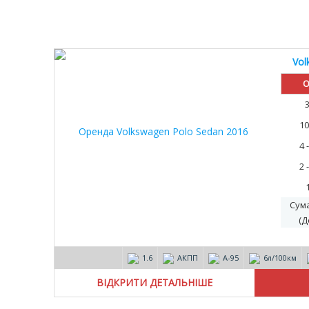
Vol
30%
О
10
4 
2 
Сум
(Д
1.6
АКПП
А-95
6л/100км
ВІДКРИТИ ДЕТАЛЬНІШЕ