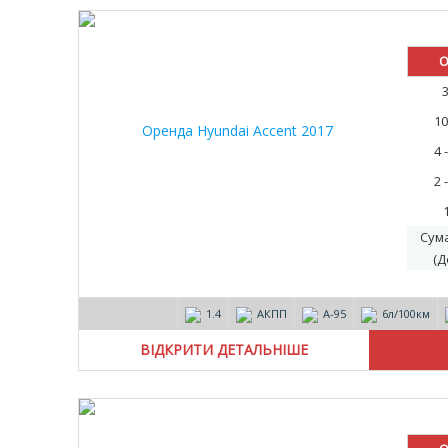
О
10
4 
2 
Сум
(Д
1.4
АКПП
А-95
6л/100км
ВІДКРИТИ ДЕТАЛЬНІШЕ