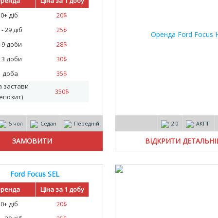
ренда
Ціна за 1 добу
30+ діб
20
$
 - 29 діб
25
$
- 9 доби
28
$
- 3 доби
30
$
1 доба
35
$
а застави
350
$
епозит)
5 чол
Седан
Передній
2.0
АКПП
ВІДКРИТИ ДЕТАЛЬН
Ford Focus SEL
ренда
Ціна за 1 добу
30+ діб
20
$