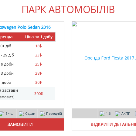
ПАРК АВТОМОБІЛІВ
kswagen Polo Sedan 2016
ренда
Ціна за 1 добу
30+ діб
18
$
 - 29 діб
23
$
- 9 доби
25
$
- 3 доби
28
$
1 доба
30
$
а застави
300
$
епозит)
5 чол
Седан
Передній
1.6
АКПП
ВІДКРИТИ ДЕТАЛЬН