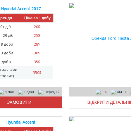
Hyundai Accent 2017
ренда
Ціна за 1 добу
30+ діб
20
$
 - 29 діб
25
$
- 9 доби
28
$
- 3 доби
30
$
1 доба
35
$
а застави
350
$
епозит)
5 чол
Седан
Передній
1.6
АКПП
ВІДКРИТИ ДЕТАЛЬН
Hyundai Accent