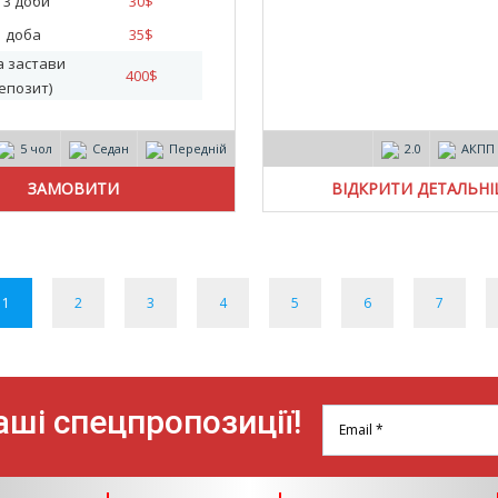
- 3 доби
30
$
1 доба
35
$
а застави
400
$
епозит)
5 чол
Седан
Передній
2.0
АКПП
ВІДКРИТИ ДЕТАЛЬН
1
2
3
4
5
6
7
ші спецпропозиції!