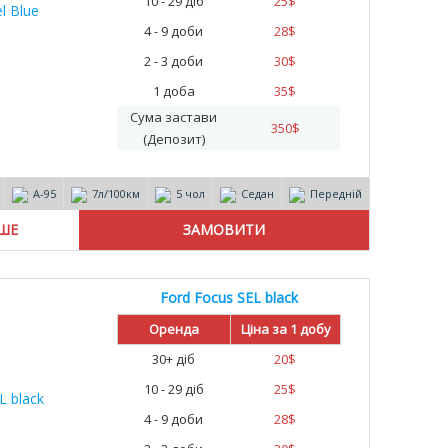
10 - 29 діб
25
$
4 - 9 доби
28
$
2 - 3 доби
30
$
1 доба
35
$
Сума застави
350
$
(Депозит)
А-95
7л/100км
5 чол
Седан
Передній
ІШЕ
Ford Focus SEL black
Оренда
Ціна за 1 добу
30+ діб
20
$
10 - 29 діб
25
$
4 - 9 доби
28
$