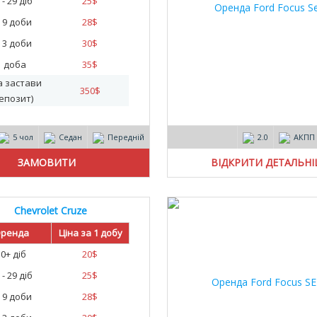
 - 29 діб
25
$
- 9 доби
28
$
- 3 доби
30
$
1 доба
35
$
а застави
350
$
епозит)
5 чол
Седан
Передній
2.0
АКПП
ВІДКРИТИ ДЕТАЛЬН
Chevrolet Cruze
ренда
Ціна за 1 добу
30+ діб
20
$
 - 29 діб
25
$
- 9 доби
28
$