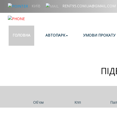
КИЇВ
RENT95.COM.UA@GMAIL.COM
+38 (067) 006 95 95
ГОЛОВНА
АВТОПАРК
УМОВИ ПРОКАТУ
ПІД
Об'єм
Кпп
Пал