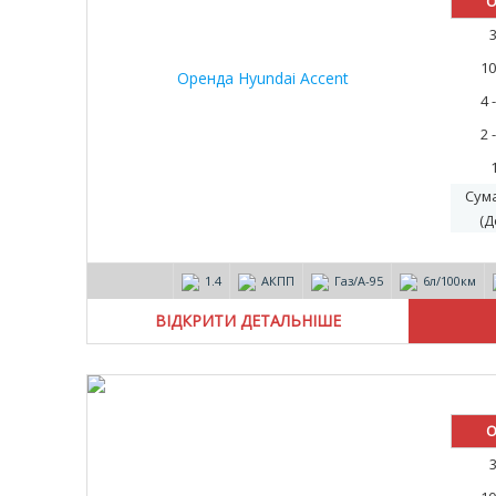
О
10
4 
2 
Сум
(Д
1.4
АКПП
Газ/А-95
6л/100км
ВІДКРИТИ ДЕТАЛЬНІШЕ
О