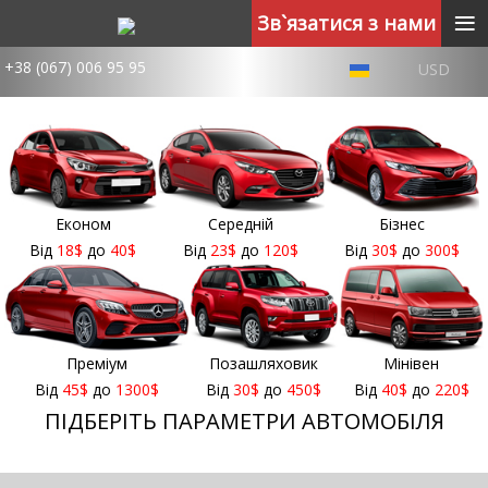
≡
Зв`язатися з нами
+38 (067) 006 95 95
USD
Економ
Середній
Бізнес
Від
18
$
до
40
$
Від
23
$
до
120
$
Від
30
$
до
300
$
Преміум
Позашляховик
Мінівен
Від
45
$
до
1300
$
Від
30
$
до
450
$
Від
40
$
до
220
$
ПІДБЕРІТЬ ПАРАМЕТРИ АВТОМОБІЛЯ