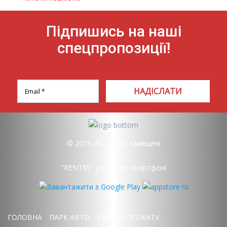
Підпишись на наші
спецпропозиції!
НАДІСЛАТИ
© 2019. Всі права захищені
"RENT95" у вашому смартфоні
ГОЛОВНА
ПАРК АВТО
УМОВИ ПРОКАТУ