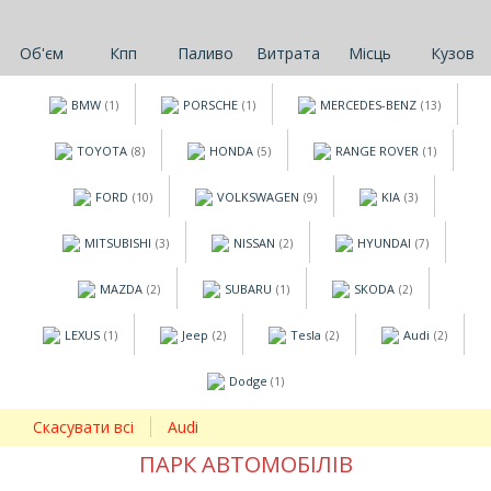
Об'єм
Кпп
Паливо
Витрата
Місць
Кузов
BMW
PORSCHE
MERCEDES-BENZ
(1)
(1)
(13)
TOYOTA
HONDA
RANGE ROVER
(8)
(5)
(1)
FORD
VOLKSWAGEN
KIA
(10)
(9)
(3)
MITSUBISHI
NISSAN
HYUNDAI
(3)
(2)
(7)
MAZDA
SUBARU
SKODA
(2)
(1)
(2)
LEXUS
Jeep
Tesla
Audi
(1)
(2)
(2)
(2)
Dodge
(1)
Скасувати всі
Audi
ПАРК АВТОМОБІЛІВ