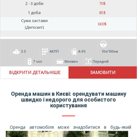
2 - 3 доби
70
$
1 доба
85
$
Сума застави
600
$
(Депозит)
3.5
АКПП
А-95
10л/100км
7 чол
Мінівен
Передній
ВІДКРИТИ ДЕТАЛЬНІШЕ
Оренда машин в Києві: орендувати машину
швидко і недорого для особистого
користування
Оренда автомобіля може знадобитися в будь-який