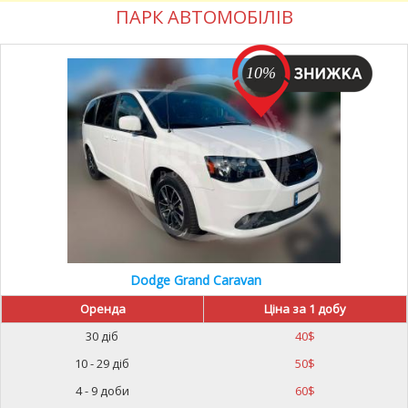
ПАРК АВТОМОБІЛІВ
10%
Dodge Grand Caravan
Оренда
Ціна за 1 добу
30 діб
40
$
10 - 29 діб
50
$
4 - 9 доби
60
$