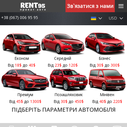
≡
Зв`язатися з нами
+38 (067) 006 95 95
USD
Економ
Середній
Бізнес
Від
18
$
до
40
$
Від
23
$
до
120
$
Від
30
$
до
300
$
Преміум
Позашляховик
Мінівен
Від
45
$
до
1300
$
Від
30
$
до
450
$
Від
40
$
до
220
$
ПІДБЕРІТЬ ПАРАМЕТРИ АВТОМОБІЛЯ