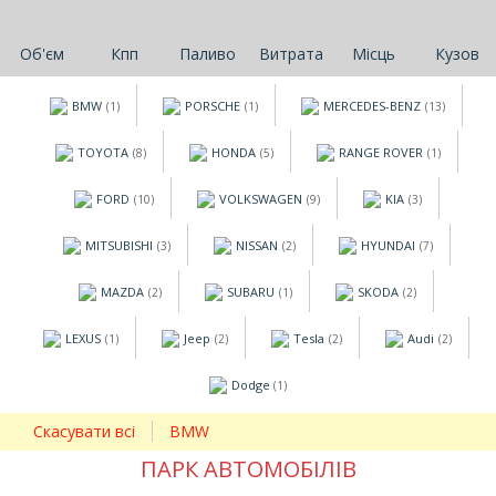
Об'єм
Кпп
Паливо
Витрата
Місць
Кузов
BMW
PORSCHE
MERCEDES-BENZ
(1)
(1)
(13)
TOYOTA
HONDA
RANGE ROVER
(8)
(5)
(1)
FORD
VOLKSWAGEN
KIA
(10)
(9)
(3)
MITSUBISHI
NISSAN
HYUNDAI
(3)
(2)
(7)
MAZDA
SUBARU
SKODA
(2)
(1)
(2)
LEXUS
Jeep
Tesla
Audi
(1)
(2)
(2)
(2)
Dodge
(1)
Скасувати всі
BMW
ПАРК АВТОМОБІЛІВ