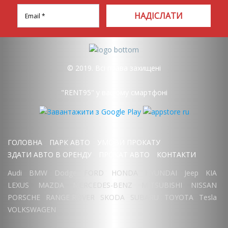
НАДІСЛАТИ
© 2019. Всі права захищені
"RENT95" у вашому смартфоні
ГОЛОВНА
ПАРК АВТО
УМОВИ ПРОКАТУ
ЗДАТИ АВТО В ОРЕНДУ
ПРОКАТ АВТО
КОНТАКТИ
Audi
BMW
Dodge
FORD
HONDA
HYUNDAI
Jeep
KIA
LEXUS
MAZDA
MERCEDES-BENZ
MITSUBISHI
NISSAN
PORSCHE
RANGE ROVER
SKODA
SUBARU
TOYOTA
Tesla
VOLKSWAGEN