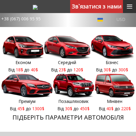
≡
Зв`язатися з нами
+38 (067) 006 95 95
USD
Економ
Середній
Бізнес
Від
18
$
до
40
$
Від
23
$
до
120
$
Від
30
$
до
300
$
Преміум
Позашляховик
Мінівен
Від
45
$
до
1300
$
Від
30
$
до
450
$
Від
40
$
до
220
$
ПІДБЕРІТЬ ПАРАМЕТРИ АВТОМОБІЛЯ