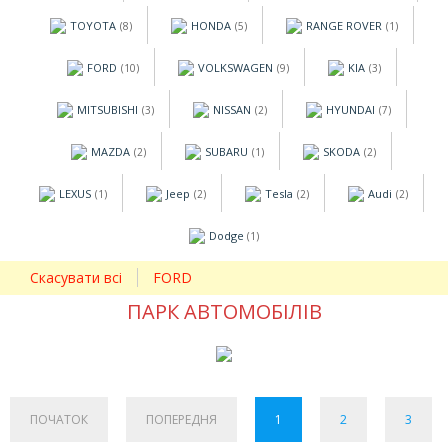
TOYOTA
HONDA
RANGE ROVER
(8)
(5)
(1)
FORD
VOLKSWAGEN
KIA
(10)
(9)
(3)
MITSUBISHI
NISSAN
HYUNDAI
(3)
(2)
(7)
MAZDA
SUBARU
SKODA
(2)
(1)
(2)
LEXUS
Jeep
Tesla
Audi
(1)
(2)
(2)
(2)
Dodge
(1)
Скасувати всі
FORD
ПАРК АВТОМОБІЛІВ
ПОЧАТОК
ПОПЕРЕДНЯ
1
2
3