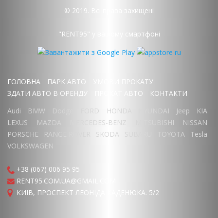
© 2019. Всі права захищені
"RENT95" у вашому смартфоні
ГОЛОВНА
ПАРК АВТО
УМОВИ ПРОКАТУ
ЗДАТИ АВТО В ОРЕНДУ
ПРОКАТ АВТО
КОНТАКТИ
Audi
BMW
Dodge
FORD
HONDA
HYUNDAI
Jeep
KIA
LEXUS
MAZDA
MERCEDES-BENZ
MITSUBISHI
NISSAN
PORSCHE
RANGE ROVER
SKODA
SUBARU
TOYOTA
Tesla
VOLKSWAGEN
+38 (067) 006 95 95
RENT95.COM.UA@GMAIL.COM
КИЇВ, ПРОСПЕКТ ЛЕОНІДА КАДЕНЮКА. 5/2