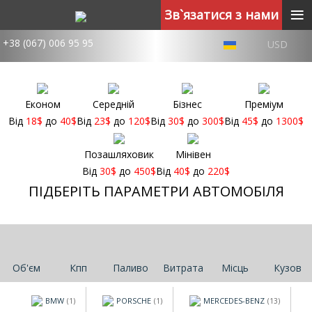
≡
Зв`язатися з нами
+38 (067) 006 95 95
USD
Економ
Середній
Бізнес
Преміум
Від
18
$
до
40
$
Від
23
$
до
120
$
Від
30
$
до
300
$
Від
45
$
до
1300
$
Позашляховик
Мінівен
Від
30
$
до
450
$
Від
40
$
до
220
$
ПІДБЕРІТЬ ПАРАМЕТРИ АВТОМОБІЛЯ
Об'єм
Кпп
Паливо
Витрата
Місць
Кузов
BMW
PORSCHE
MERCEDES-BENZ
(1)
(1)
(13)