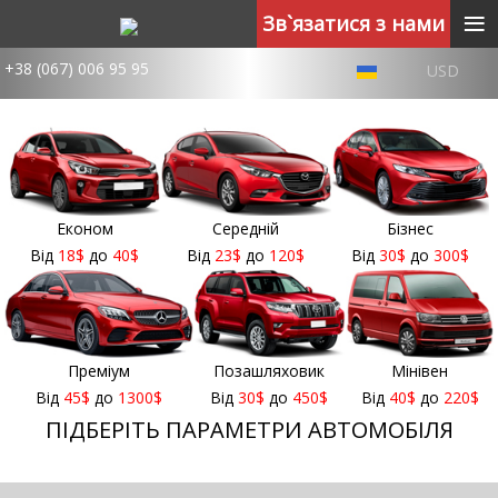
≡
Зв`язатися з нами
+38 (067) 006 95 95
USD
Економ
Середній
Бізнес
Від
18
$
до
40
$
Від
23
$
до
120
$
Від
30
$
до
300
$
Преміум
Позашляховик
Мінівен
Від
45
$
до
1300
$
Від
30
$
до
450
$
Від
40
$
до
220
$
ПІДБЕРІТЬ ПАРАМЕТРИ АВТОМОБІЛЯ