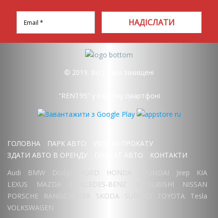
НАДІСЛАТИ
© 2019. Всі права захищені
"RENT95" у вашому смартфоні
ГОЛОВНА
ПАРК АВТО
УМОВИ ПРОКАТУ
ЗДАТИ АВТО В ОРЕНДУ
ПРОКАТ АВТО
КОНТАКТИ
Audi
BMW
Dodge
FORD
HONDA
HYUNDAI
Jeep
KIA
LEXUS
MAZDA
MERCEDES-BENZ
MITSUBISHI
NISSAN
PORSCHE
RANGE ROVER
SKODA
SUBARU
TOYOTA
Tesla
VOLKSWAGEN