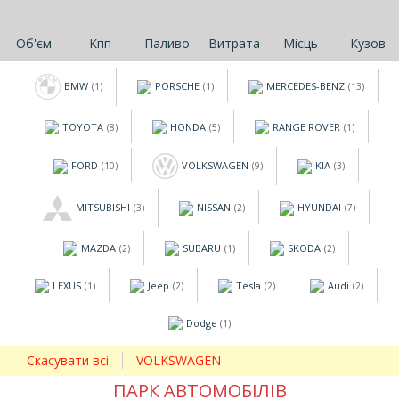
Об'єм
Кпп
Паливо
Витрата
Місць
Кузов
BMW
PORSCHE
MERCEDES-BENZ
(1)
(1)
(13)
TOYOTA
HONDA
RANGE ROVER
(8)
(5)
(1)
FORD
VOLKSWAGEN
KIA
(10)
(9)
(3)
MITSUBISHI
NISSAN
HYUNDAI
(3)
(2)
(7)
MAZDA
SUBARU
SKODA
(2)
(1)
(2)
LEXUS
Jeep
Tesla
Audi
(1)
(2)
(2)
(2)
Dodge
(1)
Скасувати всі
VOLKSWAGEN
ПАРК АВТОМОБІЛІВ