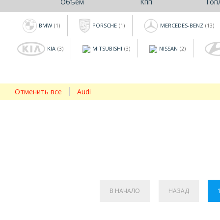
Объём
Кпп
Топ
BMW
PORSCHE
MERCEDES-BENZ
(1)
(1)
(13)
KIA
MITSUBISHI
NISSAN
(3)
(3)
(2)
Отменить все
Audi
В НАЧАЛО
НАЗАД