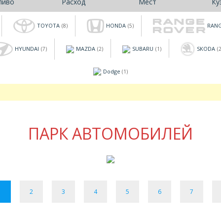
ливо
Расход
Мест
Ку
TOYOTA
HONDA
RANG
(8)
(5)
HYUNDAI
MAZDA
SUBARU
SKODA
(7)
(2)
(1)
(2
Dodge
(1)
ПАРК АВТОМОБИЛЕЙ
1
2
3
4
5
6
7