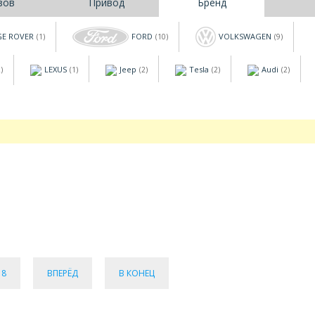
зов
Привод
Бренд
E ROVER
FORD
VOLKSWAGEN
(1)
(10)
(9)
LEXUS
Jeep
Tesla
Audi
)
(1)
(2)
(2)
(2)
8
ВПЕРЁД
В КОНЕЦ