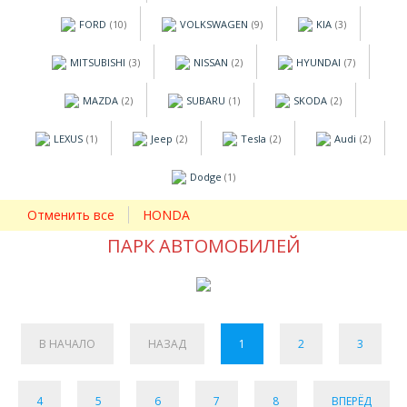
FORD
VOLKSWAGEN
KIA
(10)
(9)
(3)
MITSUBISHI
NISSAN
HYUNDAI
(3)
(2)
(7)
MAZDA
SUBARU
SKODA
(2)
(1)
(2)
LEXUS
Jeep
Tesla
Audi
(1)
(2)
(2)
(2)
Dodge
(1)
Отменить все
HONDA
ПАРК АВТОМОБИЛЕЙ
В НАЧАЛО
НАЗАД
1
2
3
4
5
6
7
8
ВПЕРЁД