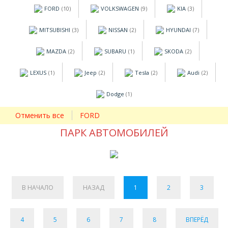
FORD
VOLKSWAGEN
KIA
(10)
(9)
(3)
MITSUBISHI
NISSAN
HYUNDAI
(3)
(2)
(7)
MAZDA
SUBARU
SKODA
(2)
(1)
(2)
LEXUS
Jeep
Tesla
Audi
(1)
(2)
(2)
(2)
Dodge
(1)
Отменить все
FORD
ПАРК АВТОМОБИЛЕЙ
В НАЧАЛО
НАЗАД
1
2
3
4
5
6
7
8
ВПЕРЁД