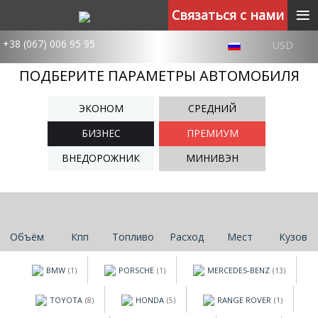
≡
Связаться с нами
+38 (067) 006 95 95
USD
ПОДБЕРИТЕ ПАРАМЕТРЫ АВТОМОБИЛЯ
ЭКОНОМ
СРЕДНИЙ
БИЗНЕС
ПРЕМИУМ
ВНЕДОРОЖНИК
МИНИВЭН
Объём
Кпп
Топливо
Расход
Мест
Кузов
BMW
PORSCHE
MERCEDES-BENZ
(1)
(1)
(13)
TOYOTA
HONDA
RANGE ROVER
(8)
(5)
(1)