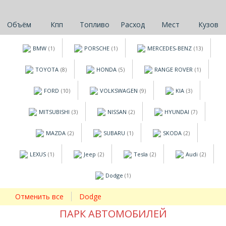
Объём
Кпп
Топливо
Расход
Мест
Кузов
BMW
PORSCHE
MERCEDES-BENZ
(1)
(1)
(13)
TOYOTA
HONDA
RANGE ROVER
(8)
(5)
(1)
FORD
VOLKSWAGEN
KIA
(10)
(9)
(3)
MITSUBISHI
NISSAN
HYUNDAI
(3)
(2)
(7)
MAZDA
SUBARU
SKODA
(2)
(1)
(2)
LEXUS
Jeep
Tesla
Audi
(1)
(2)
(2)
(2)
Dodge
(1)
Отменить все
Dodge
ПАРК АВТОМОБИЛЕЙ