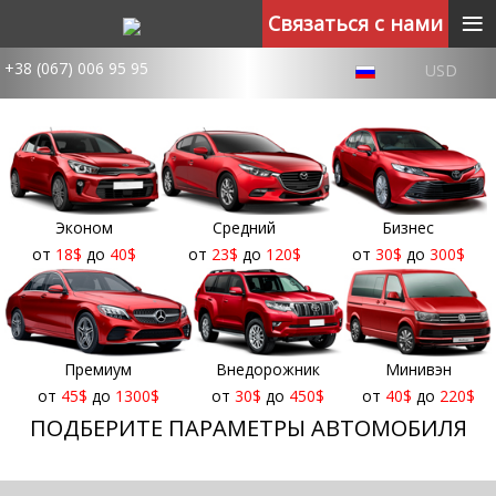
≡
Связаться с нами
+38 (067) 006 95 95
USD
Эконом
Средний
Бизнес
от
18
$
до
40
$
от
23
$
до
120
$
от
30
$
до
300
$
Премиум
Внедорожник
Минивэн
от
45
$
до
1300
$
от
30
$
до
450
$
от
40
$
до
220
$
ПОДБЕРИТЕ ПАРАМЕТРЫ АВТОМОБИЛЯ