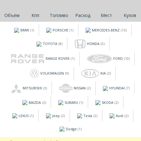
Объём
Кпп
Топливо
Расход
Мест
Кузов
BMW
PORSCHE
MERCEDES-BENZ
(1)
(1)
(13)
TOYOTA
HONDA
(8)
(5)
RANGE ROVER
FORD
(1)
(10)
VOLKSWAGEN
KIA
(9)
(3)
MITSUBISHI
NISSAN
HYUNDAI
(3)
(2)
(7)
MAZDA
SUBARU
SKODA
(2)
(1)
(2)
LEXUS
Jeep
Tesla
Audi
(1)
(2)
(2)
(2)
Dodge
(1)