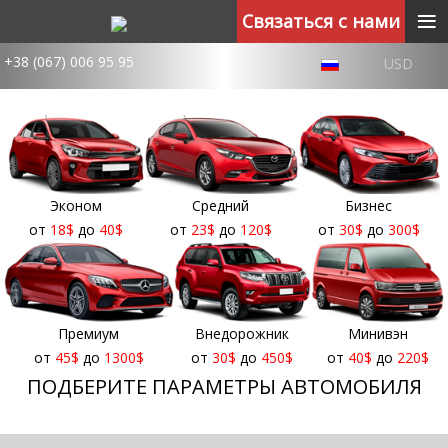
≡
Связаться с нами
+38 (067) 006 95 95
USD
Эконом
Средний
Бизнес
от
18
$
до
40
$
от
23
$
до
120
$
от
30
$
до
300
$
Премиум
Внедорожник
Минивэн
от
45
$
до
1300
$
от
30
$
до
450
$
от
40
$
до
220
$
ПОДБЕРИТЕ ПАРАМЕТРЫ АВТОМОБИЛЯ