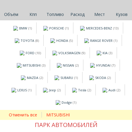
Объём
Кпп
Топливо
Расход
Мест
Кузов
BMW
PORSCHE
MERCEDES-BENZ
(1)
(1)
(13)
TOYOTA
HONDA
RANGE ROVER
(8)
(5)
(1)
FORD
VOLKSWAGEN
KIA
(10)
(9)
(3)
MITSUBISHI
NISSAN
HYUNDAI
(3)
(2)
(7)
MAZDA
SUBARU
SKODA
(2)
(1)
(2)
LEXUS
Jeep
Tesla
Audi
(1)
(2)
(2)
(2)
Dodge
(1)
Отменить все
MITSUBISHI
ПАРК АВТОМОБИЛЕЙ