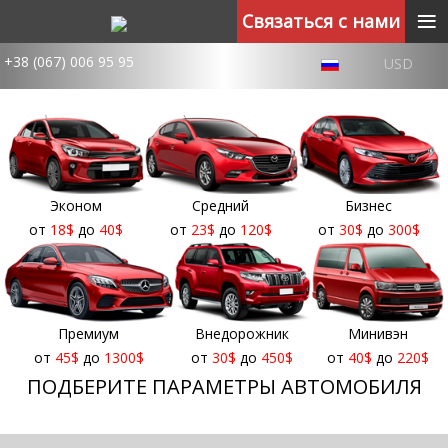
≡
Связаться с нами
+38 (067) 006 95 95
USD
Эконом
Средний
Бизнес
от
18
$
до
40
$
от
23
$
до
120
$
от
30
$
до
300
$
Премиум
Внедорожник
Минивэн
от
45
$
до
1300
$
от
30
$
до
450
$
от
40
$
до
220
$
ПОДБЕРИТЕ ПАРАМЕТРЫ АВТОМОБИЛЯ