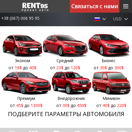
≡
Связаться с нами
+38 (067) 006 95 95
USD
Эконом
Средний
Бизнес
от
18
$
до
40
$
от
23
$
до
120
$
от
30
$
до
300
$
Премиум
Внедорожник
Минивэн
от
45
$
до
1300
$
от
30
$
до
450
$
от
40
$
до
220
$
ПОДБЕРИТЕ ПАРАМЕТРЫ АВТОМОБИЛЯ