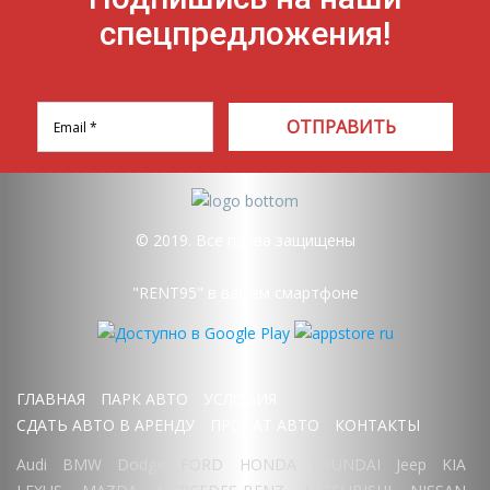
спецпредложения!
ОТПРАВИТЬ
© 2019. Все права защищены
"RENT95" в вашем смартфоне
ГЛАВНАЯ
ПАРК АВТО
УСЛОВИЯ
СДАТЬ АВТО В АРЕНДУ
ПРОКАТ АВТО
КОНТАКТЫ
Audi
BMW
Dodge
FORD
HONDA
HYUNDAI
Jeep
KIA