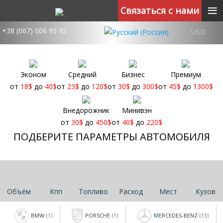
≡
Связаться с нами
+38 (067) 006 95 95
USD
Эконом
Средний
Бизнес
Премиум
от
18
$
до
40
$
от
23
$
до
120
$
от
30
$
до
300
$
от
45
$
до
1300
$
Внедорожник
Минивэн
от
30
$
до
450
$
от
40
$
до
220
$
ПОДБЕРИТЕ ПАРАМЕТРЫ АВТОМОБИЛЯ
Объём
Кпп
Топливо
Расход
Мест
Кузов
BMW
PORSCHE
MERCEDES-BENZ
(1)
(1)
(13)