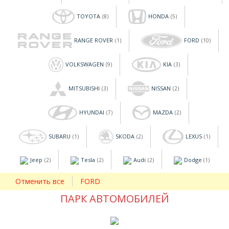
TOYOTA
HONDA
(8)
(5)
RANGE ROVER
FORD
(1)
(10)
VOLKSWAGEN
KIA
(9)
(3)
MITSUBISHI
NISSAN
(3)
(2)
HYUNDAI
MAZDA
(7)
(2)
SUBARU
SKODA
LEXUS
(1)
(2)
(1)
Jeep
Tesla
Audi
Dodge
(2)
(2)
(2)
(1)
Отменить все
FORD
ПАРК АВТОМОБИЛЕЙ