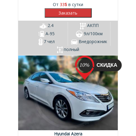
От
33
$
в сутки
2.4
АКПП
А-95
9л/100км
7 чел
Внедорожник
полный
10%
Hyundai Azera