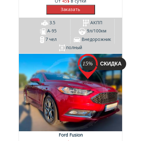
От
45
$
в сутки
3.5
АКПП
А-95
9л/100км
7 чел
Внедорожник
полный
15%
Ford Fusion