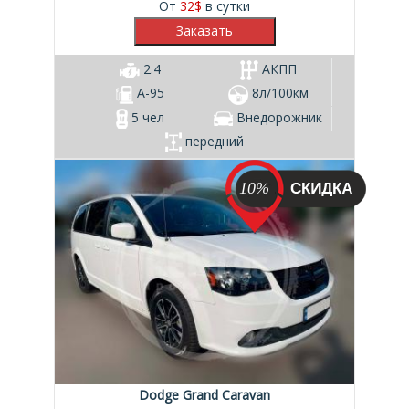
От
32
$
в сутки
2.4
АКПП
А-95
8л/100км
5 чел
Внедорожник
передний
10%
Dodge Grand Caravan