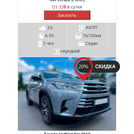
От
23
$
в сутки
2.0
АКПП
А-95
7л/100км
5 чел
Седан
передний
20%