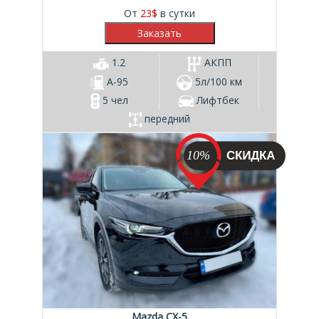
От
23
$
в сутки
1.2
АКПП
А-95
5л/100 км
5 чел
Лифтбек
передний
10%
Mazda CX-5