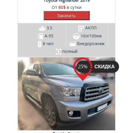
Toyota Highlander 2019
От
80
$
в сутки
3.5
АКПП
А-95
10л/100км
8 чел
Внедорожник
полный
25%