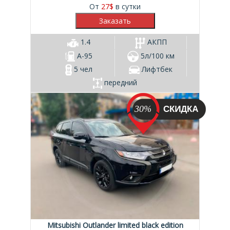
От
27
$
в сутки
1.4
АКПП
А-95
5л/100 км
5 чел
Лифтбек
передний
30%
Mitsubishi Outlander limited black edition