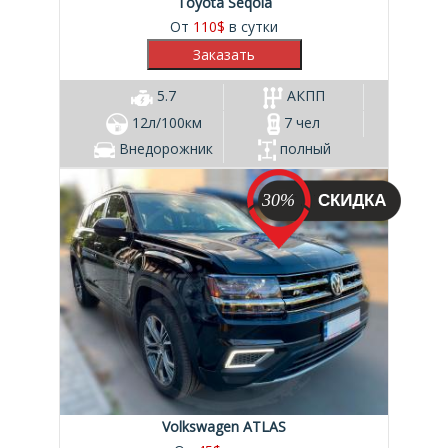
Toyota Seqoia
От
110
$
в сутки
5.7
АКПП
12л/100км
7 чел
Внедорожник
полный
30%
Volkswagen ATLAS