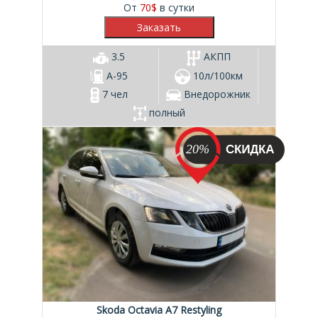
От
70
$
в сутки
3.5
АКПП
А-95
10л/100км
7 чел
Внедорожник
полный
20%
Skoda Octavia A7 Restyling