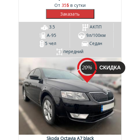
От
35
$
в сутки
3.5
АКПП
А-95
9л/100км
5 чел
Седан
передний
20%
Skoda Octavia A7 black