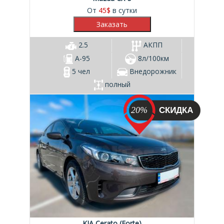
От
45
$
в сутки
2.5
АКПП
А-95
8л/100км
5 чел
Внедорожник
полный
20%
KIA Cerato (Forte)