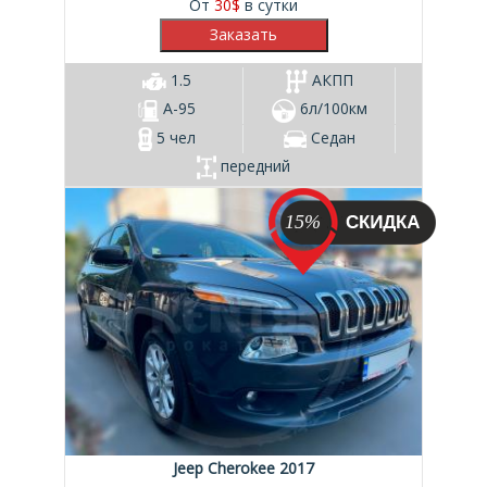
От
30
$
в сутки
1.5
АКПП
А-95
6л/100км
5 чел
Седан
передний
15%
Jeep Cherokee 2017