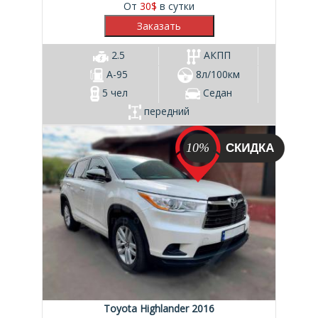
От
30
$
в сутки
2.5
АКПП
А-95
8л/100км
5 чел
Седан
передний
10%
Toyota Highlander 2016