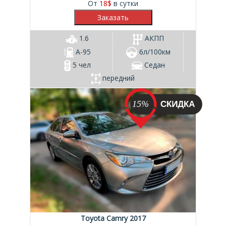
От
18
$
в сутки
1.6
АКПП
А-95
6л/100км
5 чел
Седан
передний
15%
Toyota Camry 2017