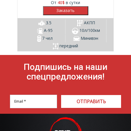
От
40
$
в сутки
3.5
АКПП
А-95
10л/100км
7 чел
Минивэн
передний
Подпишись на наши
спецпредложения!
ОТПРАВИТЬ