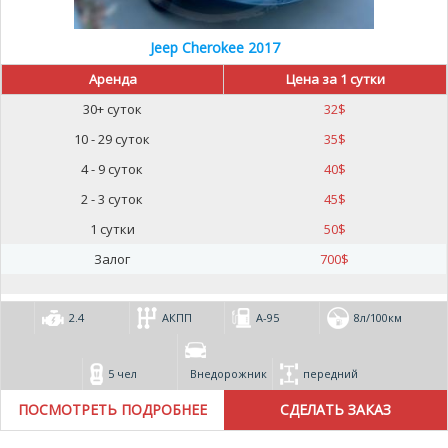
Jeep Cherokee 2017
Аренда
Цена за 1 сутки
30+ суток
32
$
10 - 29 суток
35
$
4 - 9 суток
40
$
2 - 3 суток
45
$
1 сутки
50
$
Залог
700
$
2.4
АКПП
А-95
8л/100км
5 чел
Внедорожник
передний
ПОСМОТРЕТЬ ПОДРОБНЕЕ