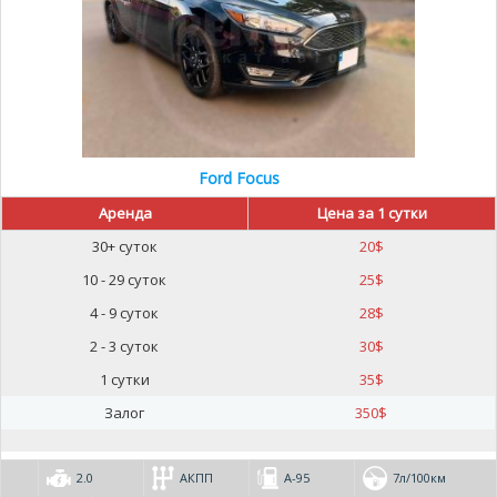
Ford Focus
Аренда
Цена за 1 сутки
30+ суток
20
$
10 - 29 суток
25
$
4 - 9 суток
28
$
2 - 3 суток
30
$
1 сутки
35
$
Залог
350
$
2.0
АКПП
А-95
7л/100км