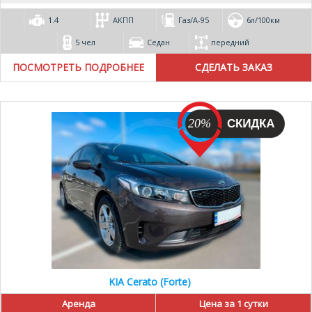
1.4
АКПП
Газ/А-95
6л/100км
5 чел
Седан
передний
ПОСМОТРЕТЬ ПОДРОБНЕЕ
20%
KIA Cerato (Forte)
Аренда
Цена за 1 сутки