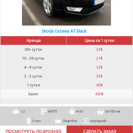
Skoda Octavia A7 black
Аренда
Цена за 1 сутки
30+ суток
23
$
10 - 29 суток
27
$
4 - 9 суток
33
$
2 - 3 суток
35
$
1 сутки
40
$
Залог
400
$
1.2
АКПП
А-95
5л/100 км
5 чел
Лифтбек
передний
ПОСМОТРЕТЬ ПОДРОБНЕЕ