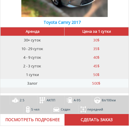
Toyota Camry 2017
Аренда
Цена за 1 сутки
30+ суток
30
$
10 - 29 суток
35
$
4 - 9 суток
40
$
2 - 3 суток
45
$
1 сутки
50
$
Залог
500
$
2.5
АКПП
А-95
8л/100км
5 чел
Седан
передний
ПОСМОТРЕТЬ ПОДРОБНЕЕ