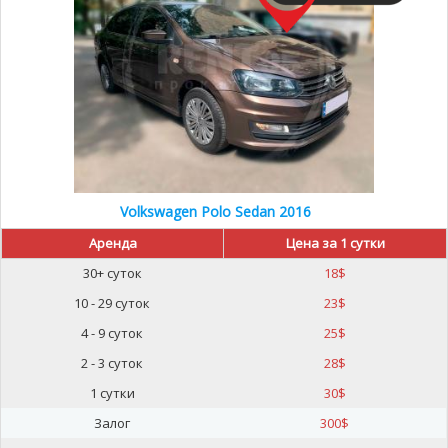
Volkswagen Polo Sedan 2016
Аренда
Цена за 1 сутки
30+ суток
18
$
10 - 29 суток
23
$
4 - 9 суток
25
$
2 - 3 суток
28
$
1 сутки
30
$
Залог
300
$