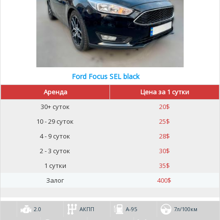
Ford Focus SEL black
Аренда
Цена за 1 сутки
30+ суток
20
$
10 - 29 суток
25
$
4 - 9 суток
28
$
2 - 3 суток
30
$
1 сутки
35
$
Залог
400
$
2.0
АКПП
А-95
7л/100км