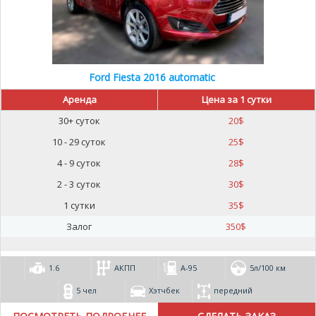
Ford Fiesta 2016 automatic
Аренда
Цена за 1 сутки
30+ суток
20
$
10 - 29 суток
25
$
4 - 9 суток
28
$
2 - 3 суток
30
$
1 сутки
35
$
Залог
350
$
1.6
АКПП
А-95
5л/100 км
5 чел
Хэтчбек
передний