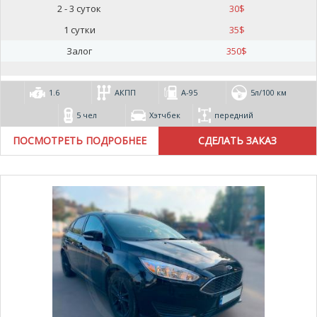
2 - 3 суток
30
$
1 сутки
35
$
Залог
350
$
1.6
АКПП
А-95
5л/100 км
5 чел
Хэтчбек
передний
ПОСМОТРЕТЬ ПОДРОБНЕЕ