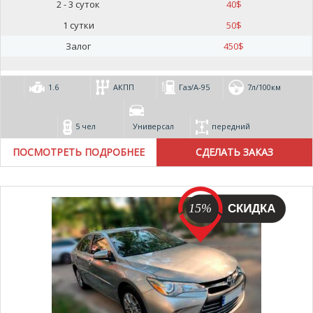
2 - 3 суток
40
$
1 сутки
50
$
Залог
450
$
1.6
АКПП
Газ/А-95
7л/100км
5 чел
Универсал
передний
ПОСМОТРЕТЬ ПОДРОБНЕЕ
15%