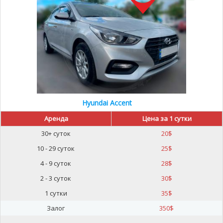
Hyundai Accent
Аренда
Цена за 1 сутки
30+ суток
20
$
10 - 29 суток
25
$
4 - 9 суток
28
$
2 - 3 суток
30
$
1 сутки
35
$
Залог
350
$