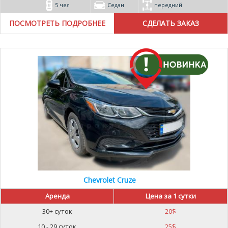
5 чел
Седан
передний
ПОСМОТРЕТЬ ПОДРОБНЕЕ
Chevrolet Cruze
Аренда
Цена за 1 сутки
30+ суток
20
$
10 - 29 суток
25
$