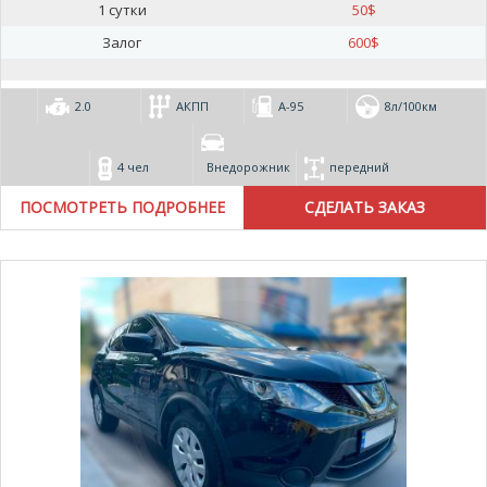
1 сутки
50
$
Залог
600
$
2.0
АКПП
А-95
8л/100км
4 чел
Внедорожник
передний
ПОСМОТРЕТЬ ПОДРОБНЕЕ