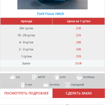
Ford Focus Hetch
Аренда
Цена за 1 сутки
30+ суток
20
$
10 - 29 суток
25
$
4 - 9 суток
28
$
2 - 3 суток
30
$
1 сутки
35
$
Залог
350
$
2.0
АКПП
А-95
7л/100км
5 чел
Хэтчбек
передний
ПОСМОТРЕТЬ ПОДРОБНЕЕ