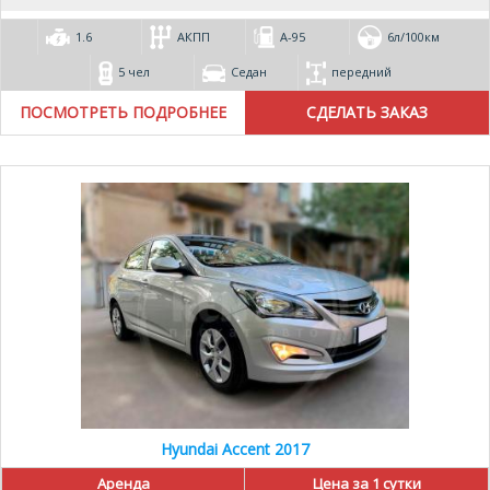
1.6
АКПП
А-95
6л/100км
5 чел
Седан
передний
ПОСМОТРЕТЬ ПОДРОБНЕЕ
Hyundai Accent 2017
Аренда
Цена за 1 сутки