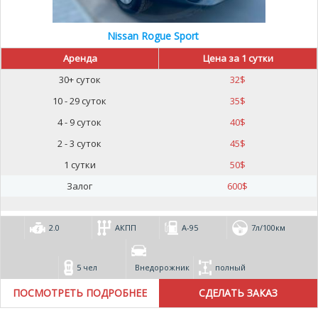
Nissan Rogue Sport
Аренда
Цена за 1 сутки
30+ суток
32
$
10 - 29 суток
35
$
4 - 9 суток
40
$
2 - 3 суток
45
$
1 сутки
50
$
Залог
600
$
2.0
АКПП
А-95
7л/100км
5 чел
Внедорожник
полный
ПОСМОТРЕТЬ ПОДРОБНЕЕ