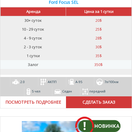
Ford Focus SEL
Аренда
Цена за 1 сутки
30+ суток
20
$
10 - 29 суток
25
$
4 - 9 суток
28
$
2 - 3 суток
30
$
1 сутки
35
$
Залог
350
$
2.0
АКПП
А-95
7л/100км
5 чел
Седан
передний
ПОСМОТРЕТЬ ПОДРОБНЕЕ