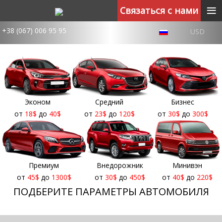
≡
Связаться с нами
+38 (067) 006 95 95
USD
Эконом
Средний
Бизнес
от
18
$
до
40
$
от
23
$
до
120
$
от
30
$
до
300
$
Премиум
Внедорожник
Минивэн
от
45
$
до
1300
$
от
30
$
до
450
$
от
40
$
до
220
$
ПОДБЕРИТЕ ПАРАМЕТРЫ АВТОМОБИЛЯ