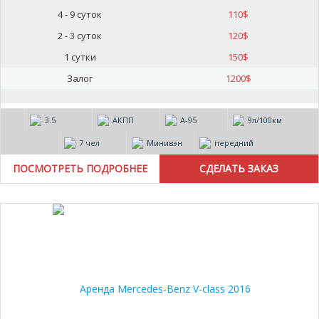
4 - 9 суток
110
$
2 - 3 суток
120
$
1 сутки
150
$
Залог
1200
$
3.5
АКПП
А-95
9л/100км
7 чел
Минивэн
передний
ПОСМОТРЕТЬ ПОДРОБНЕЕ