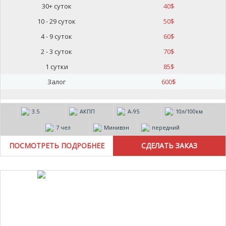
30+ суток
40
$
10 - 29 суток
50
$
4 - 9 суток
60
$
2 - 3 суток
70
$
1 сутки
85
$
Залог
600
$
3.5
АКПП
А-95
10л/100км
7 чел
Минивэн
передний
ПОСМОТРЕТЬ ПОДРОБНЕЕ