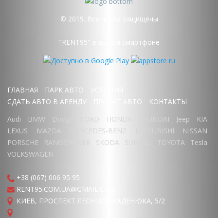
© 2019. Все права защищены
"RENT95" в вашем смартфоне
ГЛАВНАЯ
ПАРК АВТО
УСЛОВИЯ
СДАТЬ АВТО В АРЕНДУ
ПРОКАТ АВТО
КОНТАКТЫ
Audi
BMW
Dodge
FORD
HONDA
HYUNDAI
Jeep
KIA
LEXUS
MAZDA
MERCEDES-BENZ
MITSUBISHI
NISSAN
PORSCHE
RANGE ROVER
SKODA
SUBARU
TOYOTA
Tesla
VOLKSWAGEN
+38 (067) 006 95 95
RENT95.COM.UA@GMAIL.COM
КИЕВ, ПРОСПЕКТ ЛЕОНИДА КАДЕНЮКА, 5/2