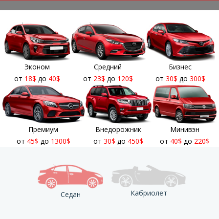
Эконом
Средний
Бизнес
от
18
$
до
40
$
от
23
$
до
120
$
от
30
$
до
300
$
Премиум
Внедорожник
Минивэн
от
45
$
до
1300
$
от
30
$
до
450
$
от
40
$
до
220
$
Кабриолет
Седан