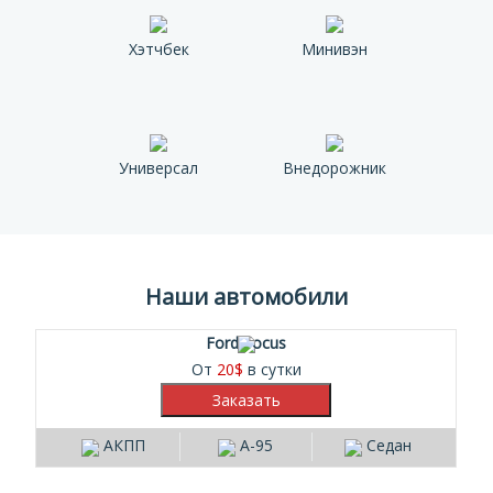
Хэтчбек
Минивэн
Универсал
Внедорожник
Наши автомобили
Ford Focus
От
20
$
в сутки
АКПП
А-95
Седан