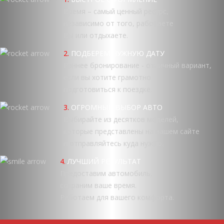
Время – самый ценный ресурс,
независимо от того, работаете
Вы или отдыхаете.
2.
ПОДБЕРЕМ НУЖНУЮ ДАТУ
Раннее бронирование - отличный вариант,
если вы хотите грамотно
подготовиться к поездке.
3.
ОГРОМНЫЙ ВЫБОР АВТО
Выбирайте из десятков моделей,
которые представлены на нашем сайте
и отправляйтесь куда нужно.
4.
ЛУЧШИЙ РЕЗУЛЬТАТ
Предоставим автомобиль,
сохраним ваше время.
Работаем для вашего комфорта.