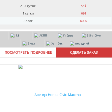
2 - 3 суток
55
$
1 сутки
69
$
Залог
600
$
1.8
АКПП
Гибрид
3.5л/100км
5 чел
Хэтчбек
передний
ПОСМОТРЕТЬ ПОДРОБНЕЕ