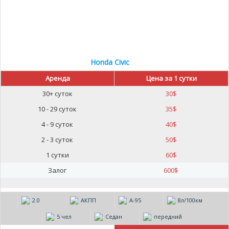
Honda Civic
Аренда
Цена за 1 сутки
30+ суток
30
$
10 - 29 суток
35
$
4 - 9 суток
40
$
2 - 3 суток
50
$
1 сутки
60
$
Залог
600
$
2.0
АКПП
А-95
8л/100км
5 чел
Седан
передний