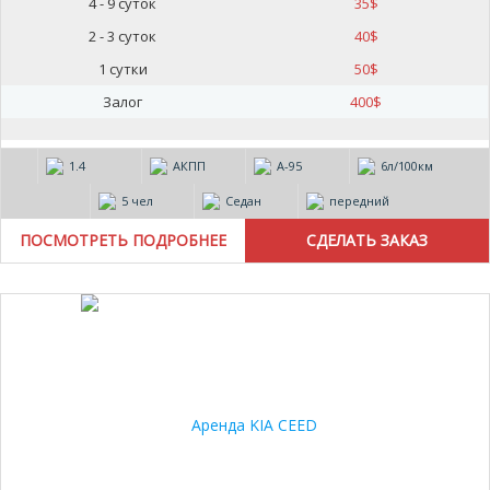
4 - 9 суток
35
$
2 - 3 суток
40
$
1 сутки
50
$
Залог
400
$
1.4
АКПП
А-95
6л/100км
5 чел
Седан
передний
ПОСМОТРЕТЬ ПОДРОБНЕЕ