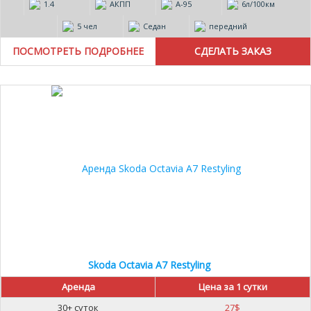
1.4
АКПП
А-95
6л/100км
5 чел
Седан
передний
ПОСМОТРЕТЬ ПОДРОБНЕЕ
20%
Skoda Octavia A7 Restyling
Аренда
Цена за 1 сутки
30+ суток
27
$