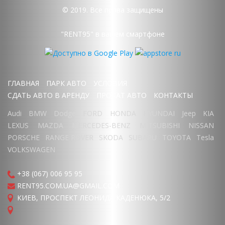
© 2019. Все права защищены
"RENT95" в вашем смартфоне
ГЛАВНАЯ
ПАРК АВТО
УСЛОВИЯ
СДАТЬ АВТО В АРЕНДУ
ПРОКАТ АВТО
КОНТАКТЫ
Audi
BMW
Dodge
FORD
HONDA
HYUNDAI
Jeep
KIA
LEXUS
MAZDA
MERCEDES-BENZ
MITSUBISHI
NISSAN
PORSCHE
RANGE ROVER
SKODA
SUBARU
TOYOTA
Tesla
VOLKSWAGEN
+38 (067) 006 95 95
RENT95.COM.UA@GMAIL.COM
КИЕВ, ПРОСПЕКТ ЛЕОНИДА КАДЕНЮКА, 5/2