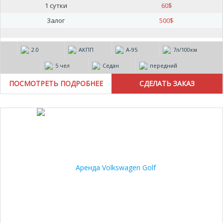
1 сутки
60
$
Залог
500
$
2.0
АКПП
А-95
7л/100км
5 чел
Седан
передний
ПОСМОТРЕТЬ ПОДРОБНЕЕ