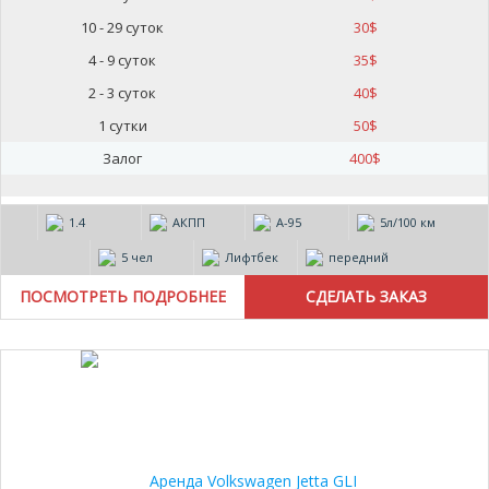
10 - 29 суток
30
$
4 - 9 суток
35
$
2 - 3 суток
40
$
1 сутки
50
$
Залог
400
$
1.4
АКПП
А-95
5л/100 км
5 чел
Лифтбек
передний
ПОСМОТРЕТЬ ПОДРОБНЕЕ