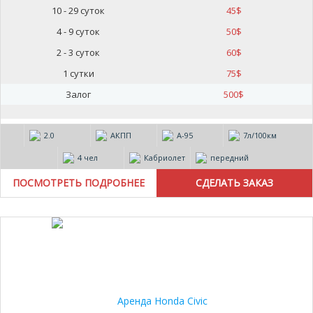
10 - 29 суток
45
$
4 - 9 суток
50
$
2 - 3 суток
60
$
1 сутки
75
$
Залог
500
$
2.0
АКПП
А-95
7л/100км
4 чел
Кабриолет
передний
ПОСМОТРЕТЬ ПОДРОБНЕЕ