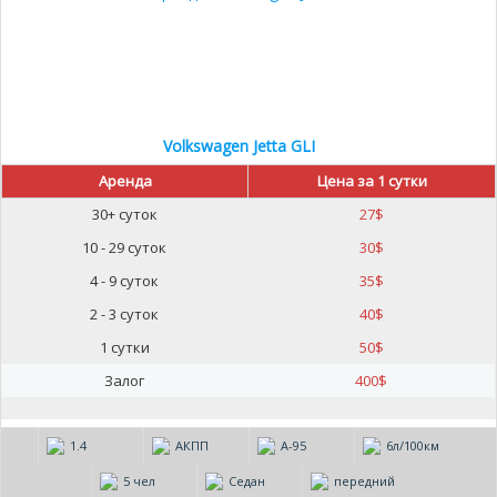
Volkswagen Jetta GLI
Аренда
Цена за 1 сутки
30+ суток
27
$
10 - 29 суток
30
$
4 - 9 суток
35
$
2 - 3 суток
40
$
1 сутки
50
$
Залог
400
$
1.4
АКПП
А-95
6л/100км
5 чел
Седан
передний