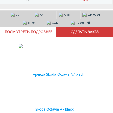
2.0
АКПП
А-95
7л/100км
5 чел
Седан
передний
ПОСМОТРЕТЬ ПОДРОБНЕЕ
20%
Skoda Octavia A7 black