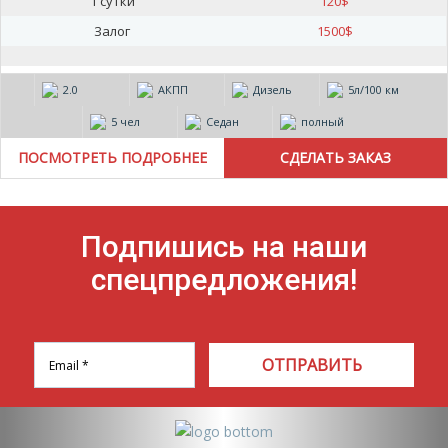
1 сутки
120
$
Залог
1500
$
2.0
АКПП
Дизель
5л/100 км
5 чел
Седан
полный
ПОСМОТРЕТЬ ПОДРОБНЕЕ
Подпишись на наши
спецпредложения!
ОТПРАВИТЬ