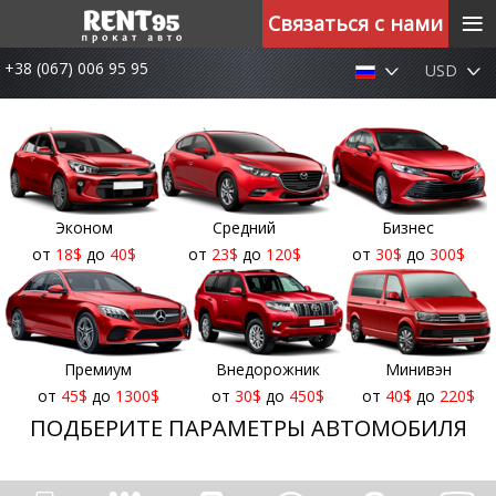
≡
Связаться с нами
+38 (067) 006 95 95
USD
Эконом
Средний
Бизнес
от
18
$
до
40
$
от
23
$
до
120
$
от
30
$
до
300
$
Премиум
Внедорожник
Минивэн
от
45
$
до
1300
$
от
30
$
до
450
$
от
40
$
до
220
$
ПОДБЕРИТЕ ПАРАМЕТРЫ АВТОМОБИЛЯ