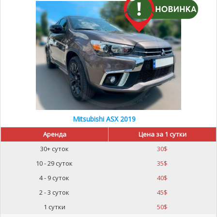
Mitsubishi ASX 2019
Аренда
Цена за 1 сутки
30+ суток
30
$
10 - 29 суток
35
$
4 - 9 суток
40
$
2 - 3 суток
45
$
1 сутки
50
$