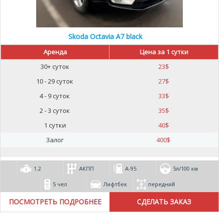
Skoda Octavia A7 black
Аренда
Цена за 1 сутки
30+ суток
23
$
10 - 29 суток
27
$
4 - 9 суток
33
$
2 - 3 суток
35
$
1 сутки
40
$
Залог
400
$
1.2
АКПП
А-95
5л/100 км
5 чел
Лифтбек
передний
ПОСМОТРЕТЬ ПОДРОБНЕЕ