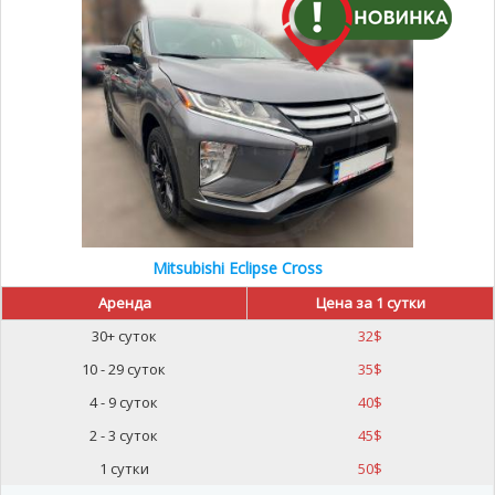
Mitsubishi Eclipse Cross
Аренда
Цена за 1 сутки
30+ суток
32
$
10 - 29 суток
35
$
4 - 9 суток
40
$
2 - 3 суток
45
$
1 сутки
50
$