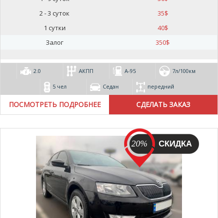
2 - 3 суток
35
$
1 сутки
40
$
Залог
350
$
2.0
АКПП
А-95
7л/100км
5 чел
Седан
передний
ПОСМОТРЕТЬ ПОДРОБНЕЕ
20%