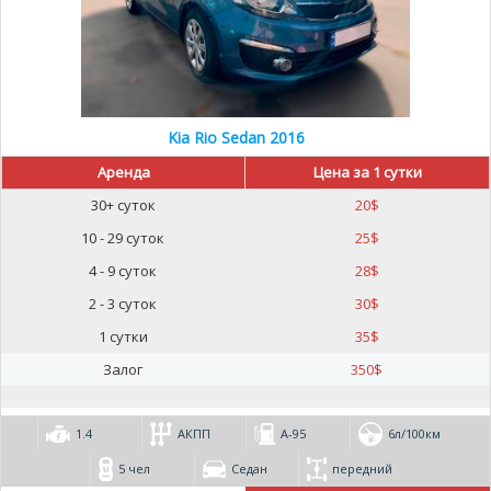
Kia Rio Sedan 2016
Аренда
Цена за 1 сутки
30+ суток
20
$
10 - 29 суток
25
$
4 - 9 суток
28
$
2 - 3 суток
30
$
1 сутки
35
$
Залог
350
$
1.4
АКПП
А-95
6л/100км
5 чел
Седан
передний