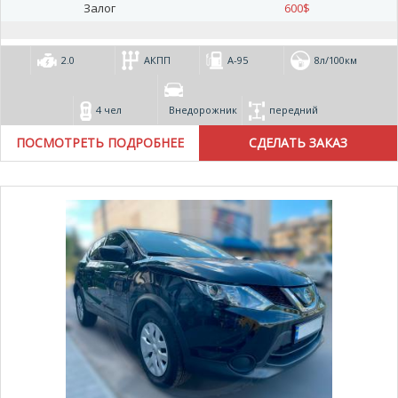
Залог
600
$
2.0
АКПП
А-95
8л/100км
4 чел
Внедорожник
передний
ПОСМОТРЕТЬ ПОДРОБНЕЕ