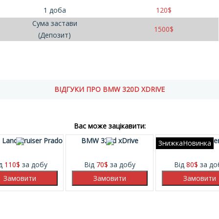
1 доба
120
$
Сума застави
1500
$
(Депозит)
ВІДГУКИ ПРО BMW 320D XDRIVE
Вас може зацікавити:
 Land Cruiser Prado
BMW 320d xDrive
Toyota Highlande
ЗнижкаНовинка
ід
110
$
за добу
Від
70
$
за добу
Від
80
$
за до