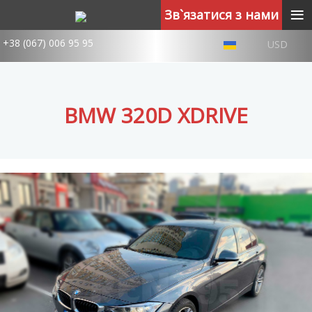
≡
Зв`язатися з нами
+38 (067) 006 95 95
USD
BMW 320D XDRIVE