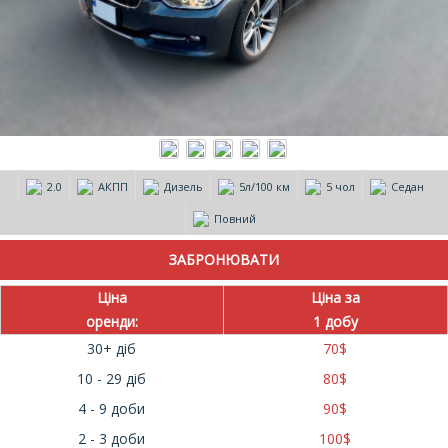
2.0
АКПП
Дизель
5л/100 км
5 чол
Седан
Повний
Ціна
Ціна за
оренди:
1 добу
30+ діб
70
$
10 - 29 діб
80
$
4 - 9 доби
90
$
2 - 3 доби
100
$