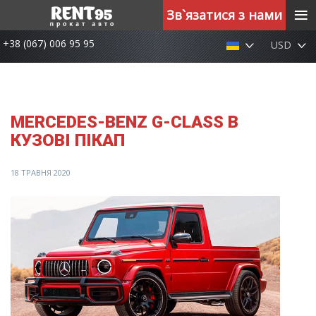
≡
Зв`язатися з нами
+38 (067) 006 95 95
USD
MERCEDES-BENZ G-CLASS В
КУЗОВІ ПІКАП
18 ТРАВНЯ 2020