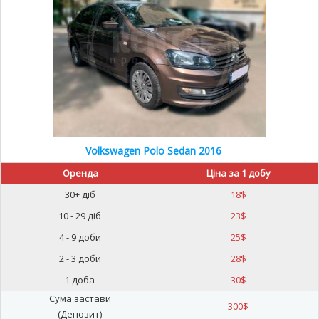
Volkswagen Polo Sedan 2016
Оренда
Ціна за 1 добу
30+ діб
18
$
10 - 29 діб
23
$
4 - 9 доби
25
$
2 - 3 доби
28
$
1 доба
30
$
Сума застави
300
$
(Депозит)