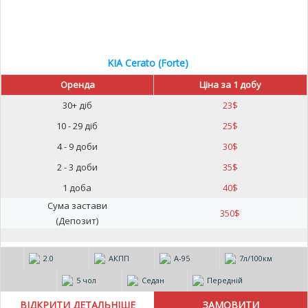
KIA Cerato (Forte)
Оренда
Ціна за 1 добу
30+ діб
23
$
10 - 29 діб
25
$
4 - 9 доби
30
$
2 - 3 доби
35
$
1 доба
40
$
Сума застави
350
$
(Депозит)
2.0
АКПП
А-95
7л/100км
5 чол
Седан
Передній
ВІДКРИТИ ДЕТАЛЬНІШЕ