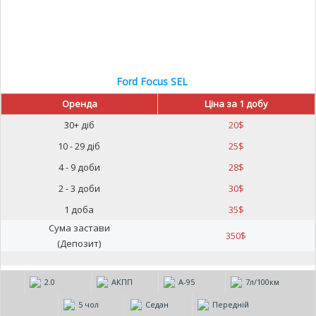
Ford Focus SEL
Оренда
Ціна за 1 добу
30+ діб
20
$
10 - 29 діб
25
$
4 - 9 доби
28
$
2 - 3 доби
30
$
1 доба
35
$
Сума застави
350
$
(Депозит)
2.0
АКПП
А-95
7л/100км
5 чол
Седан
Передній