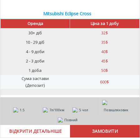
Mitsubishi Eclipse Cross
Оренда
Ціна за 1 добу
30+ діб
32
$
10 - 29 діб
35
$
4 - 9 доби
40
$
2 - 3 доби
45
$
1 доба
50
$
Сума застави
600
$
(Депозит)
1.5
7л/100км
5 чол
Позашляховик
Повний
ВІДКРИТИ ДЕТАЛЬНІШЕ