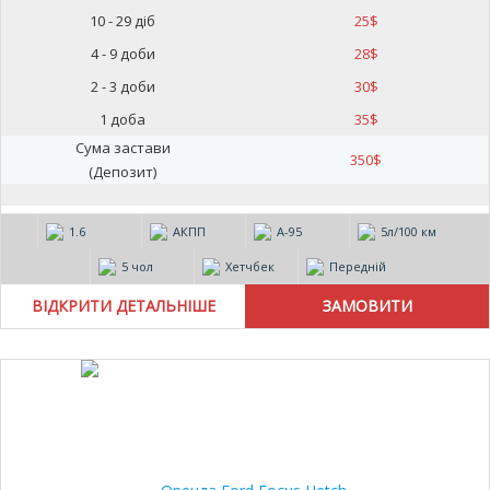
10 - 29 діб
25
$
4 - 9 доби
28
$
2 - 3 доби
30
$
1 доба
35
$
Сума застави
350
$
(Депозит)
1.6
АКПП
А-95
5л/100 км
5 чол
Хетчбек
Передній
ВІДКРИТИ ДЕТАЛЬНІШЕ