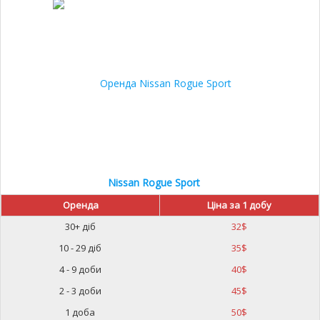
Nissan Rogue Sport
Оренда
Ціна за 1 добу
30+ діб
32
$
10 - 29 діб
35
$
4 - 9 доби
40
$
2 - 3 доби
45
$
1 доба
50
$