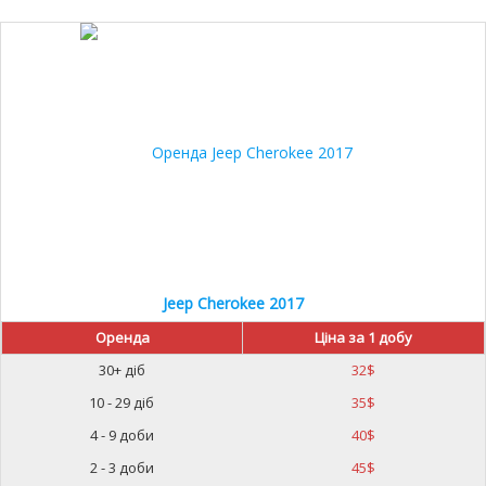
15%
Jeep Cherokee 2017
Оренда
Ціна за 1 добу
30+ діб
32
$
10 - 29 діб
35
$
4 - 9 доби
40
$
2 - 3 доби
45
$