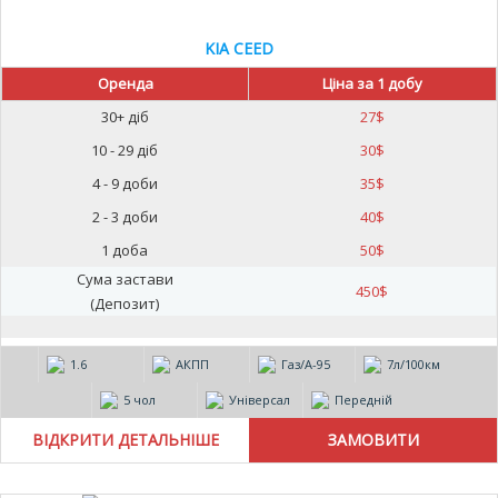
KIA CEED
Оренда
Ціна за 1 добу
30+ діб
27
$
10 - 29 діб
30
$
4 - 9 доби
35
$
2 - 3 доби
40
$
1 доба
50
$
Сума застави
450
$
(Депозит)
1.6
АКПП
Газ/А-95
7л/100км
5 чол
Універсал
Передній
ВІДКРИТИ ДЕТАЛЬНІШЕ