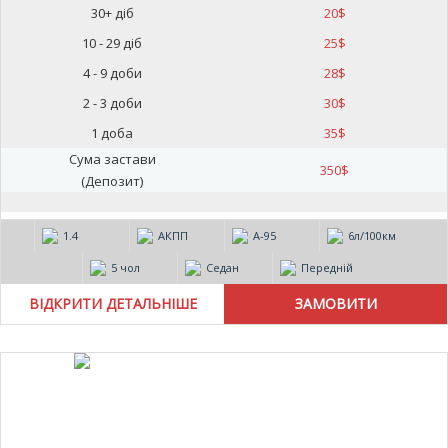
30+ діб
20
$
10 - 29 діб
25
$
4 - 9 доби
28
$
2 - 3 доби
30
$
1 доба
35
$
Сума застави
350
$
(Депозит)
1.4
АКПП
А-95
6л/100км
5 чол
Седан
Передній
ВІДКРИТИ ДЕТАЛЬНІШЕ