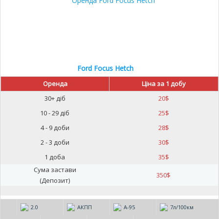
Ford Focus Hetch
Оренда
Ціна за 1 добу
30+ діб
20
$
10 - 29 діб
25
$
4 - 9 доби
28
$
2 - 3 доби
30
$
1 доба
35
$
Сума застави
350
$
(Депозит)
2.0
АКПП
А-95
7л/100км