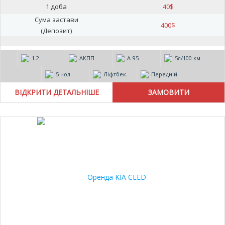
1 доба
40
$
Сума застави
400
$
(Депозит)
1.2
АКПП
А-95
5л/100 км
5 чол
Ліфтбек
Передній
ВІДКРИТИ ДЕТАЛЬНІШЕ