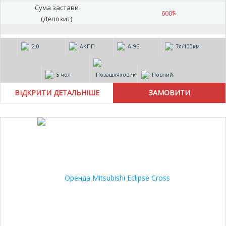
Сума застави
600
$
(Депозит)
2.0
АКПП
А-95
7л/100км
5 чол
Позашляховик
Повний
ВІДКРИТИ ДЕТАЛЬНІШЕ