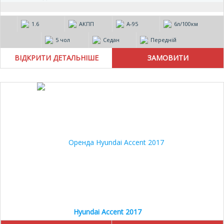
1.6
АКПП
А-95
6л/100км
5 чол
Седан
Передній
ВІДКРИТИ ДЕТАЛЬНІШЕ
Hyundai Accent 2017