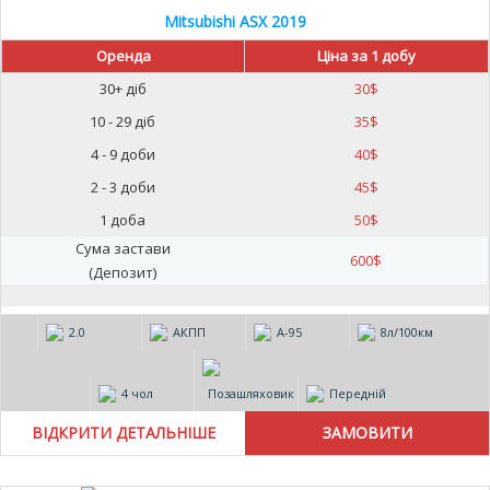
Mitsubishi ASX 2019
Оренда
Ціна за 1 добу
30+ діб
30
$
10 - 29 діб
35
$
4 - 9 доби
40
$
2 - 3 доби
45
$
1 доба
50
$
Сума застави
600
$
(Депозит)
2.0
АКПП
А-95
8л/100км
4 чол
Позашляховик
Передній
ВІДКРИТИ ДЕТАЛЬНІШЕ