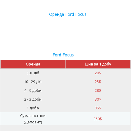
Ford Focus
Оренда
Ціна за 1 добу
30+ діб
20
$
10 - 29 діб
25
$
4 - 9 доби
28
$
2 - 3 доби
30
$
1 доба
35
$
Сума застави
350
$
(Депозит)