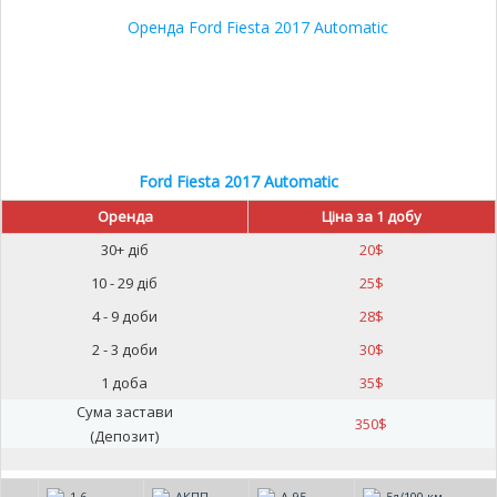
Ford Fiesta 2017 Automatic
Оренда
Ціна за 1 добу
30+ діб
20
$
10 - 29 діб
25
$
4 - 9 доби
28
$
2 - 3 доби
30
$
1 доба
35
$
Сума застави
350
$
(Депозит)
1.6
АКПП
А-95
5л/100 км