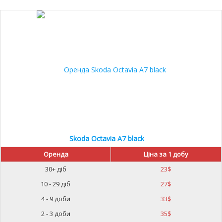
20%
Skoda Octavia A7 black
Оренда
Ціна за 1 добу
30+ діб
23
$
10 - 29 діб
27
$
4 - 9 доби
33
$
2 - 3 доби
35
$