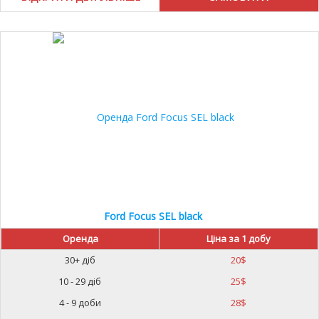
Ford Focus SEL black
Оренда
Ціна за 1 добу
30+ діб
20
$
10 - 29 діб
25
$
4 - 9 доби
28
$