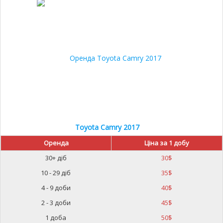
15%
Toyota Camry 2017
Оренда
Ціна за 1 добу
30+ діб
30
$
10 - 29 діб
35
$
4 - 9 доби
40
$
2 - 3 доби
45
$
1 доба
50
$