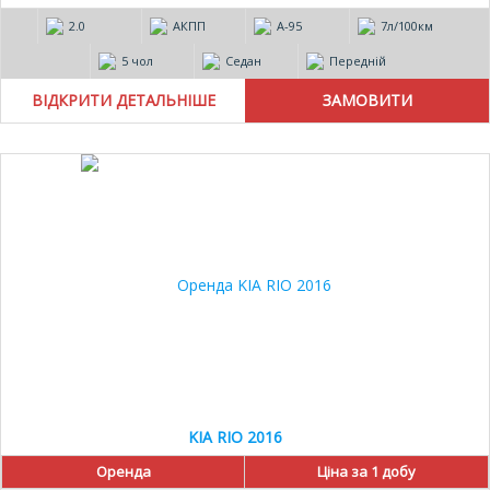
2.0
АКПП
А-95
7л/100км
5 чол
Седан
Передній
ВІДКРИТИ ДЕТАЛЬНІШЕ
KIA RIO 2016
Оренда
Ціна за 1 добу