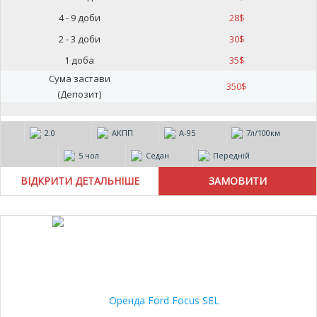
4 - 9 доби
28
$
2 - 3 доби
30
$
1 доба
35
$
Сума застави
350
$
(Депозит)
2.0
АКПП
А-95
7л/100км
5 чол
Седан
Передній
ВІДКРИТИ ДЕТАЛЬНІШЕ