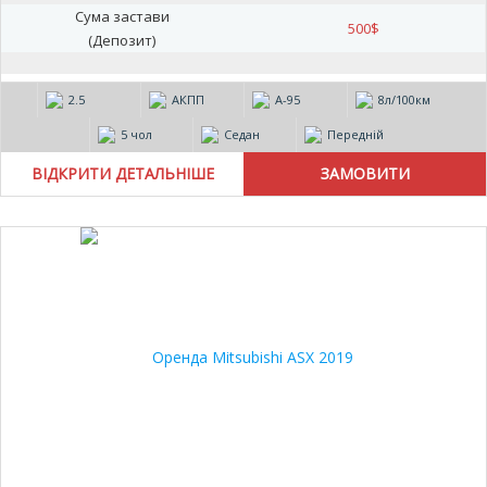
Сума застави
500
$
(Депозит)
2.5
АКПП
А-95
8л/100км
5 чол
Седан
Передній
ВІДКРИТИ ДЕТАЛЬНІШЕ