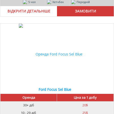
5 чол
Хетчбек
Передній
ВІДКРИТИ ДЕТАЛЬНІШЕ
Ford Focus Sel Blue
Оренда
Ціна за 1 добу
30+ діб
20
$
10 - 29 діб
25
$