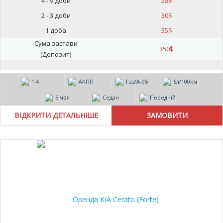
4 - 9 доби
28
$
2 - 3 доби
30
$
1 доба
35
$
Сума застави
350
$
(Депозит)
1.4
АКПП
Газ/А-95
6л/100км
5 чол
Седан
Передній
ВІДКРИТИ ДЕТАЛЬНІШЕ
20%