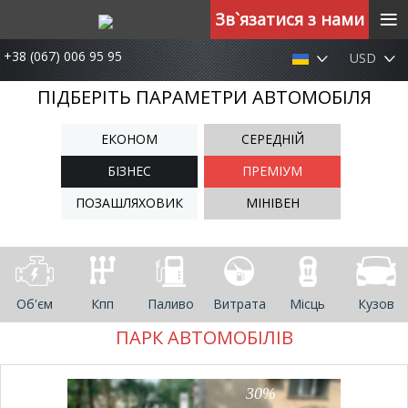
≡
Зв`язатися з нами
+38 (067) 006 95 95
USD
ПІДБЕРІТЬ ПАРАМЕТРИ АВТОМОБІЛЯ
ЕКОНОМ
СЕРЕДНІЙ
БІЗНЕС
ПРЕМІУМ
ПОЗАШЛЯХОВИК
МІНІВЕН
Об'єм
Кпп
Паливо
Витрата
Місць
Кузов
ПАРК АВТОМОБІЛІВ
30%