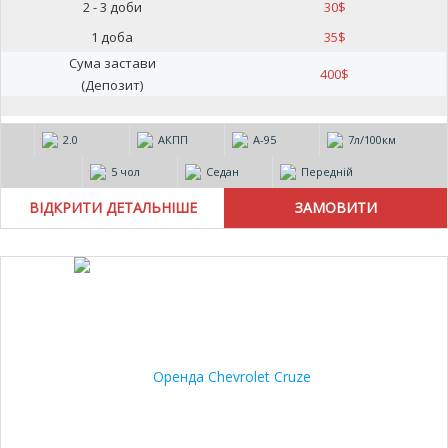
2 - 3 доби
30
$
1 доба
35
$
Сума застави
400
$
(Депозит)
2.0
АКПП
А-95
7л/100км
5 чол
Седан
Передній
ВІДКРИТИ ДЕТАЛЬНІШЕ