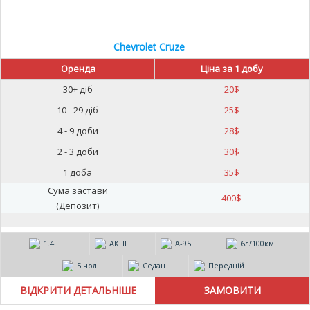
Chevrolet Cruze
Оренда
Ціна за 1 добу
30+ діб
20
$
10 - 29 діб
25
$
4 - 9 доби
28
$
2 - 3 доби
30
$
1 доба
35
$
Сума застави
400
$
(Депозит)
1.4
АКПП
А-95
6л/100км
5 чол
Седан
Передній
ВІДКРИТИ ДЕТАЛЬНІШЕ