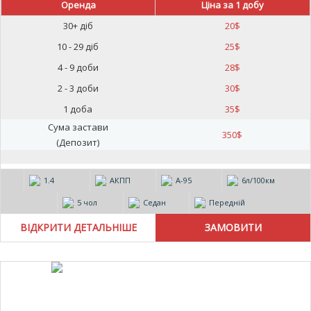
Оренда
Ціна за 1 добу
30+ діб
20
$
10 - 29 діб
25
$
4 - 9 доби
28
$
2 - 3 доби
30
$
1 доба
35
$
Сума застави
350
$
(Депозит)
1.4
АКПП
А-95
6л/100км
5 чол
Седан
Передній
ВІДКРИТИ ДЕТАЛЬНІШЕ