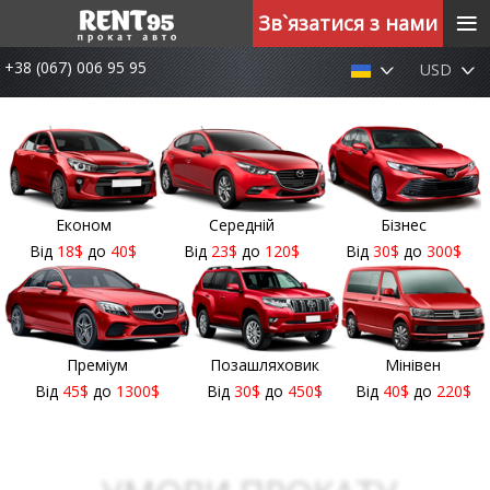
≡
Зв`язатися з нами
+38 (067) 006 95 95
USD
Економ
Середній
Бізнес
Від
18
$
до
40
$
Від
23
$
до
120
$
Від
30
$
до
300
$
Преміум
Позашляховик
Мінівен
Від
45
$
до
1300
$
Від
30
$
до
450
$
Від
40
$
до
220
$