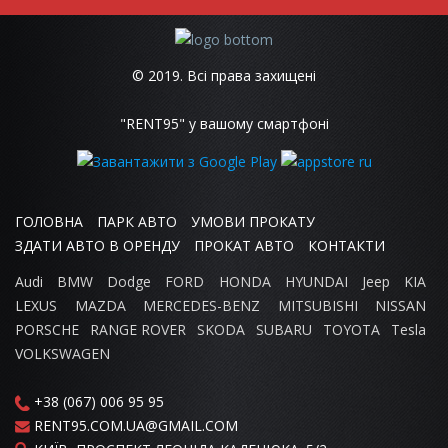
© 2019. Всі права захищені
"RENT95" у вашому смартфоні
ГОЛОВНА
ПАРК АВТО
УМОВИ ПРОКАТУ
ЗДАТИ АВТО В ОРЕНДУ
ПРОКАТ АВТО
КОНТАКТИ
Audi
BMW
Dodge
FORD
HONDA
HYUNDAI
Jeep
KIA
LEXUS
MAZDA
MERCEDES-BENZ
MITSUBISHI
NISSAN
PORSCHE
RANGE ROVER
SKODA
SUBARU
TOYOTA
Tesla
VOLKSWAGEN
+38 (067) 006 95 95
RENT95.COM.UA@GMAIL.COM