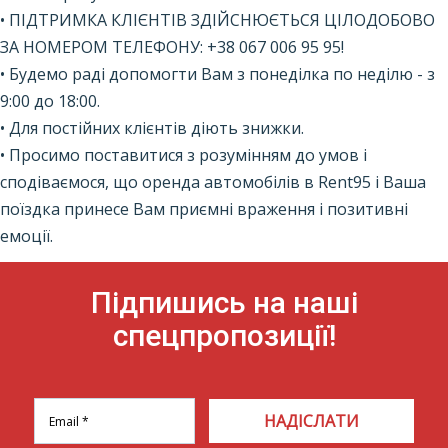
•
ПІДТРИМКА
КЛІЄНТІВ
ЗДІЙСНЮЄТЬСЯ
ЦІЛОДОБОВО
ЗА НОМЕРОМ
ТЕЛЕФОНУ
: +38 067
006
95
95
!
•
Будемо
раді
допомогти
Вам
з
понеділка
по неділю
-
з
9:00 до 18:00
.
•
Для
постійних
клієнтів
діють
знижки
.
•
Просимо
поставитися
з
розумінням
до
умов
і
сподіваємося
,
що
оренда
автомобілів
в
Rent95
і
Ваша
поїздка
принесе
Вам
приємні
враження
і
позитивні
емоції
.
Підпишись на наші
спецпропозиції!
НАДІСЛАТИ