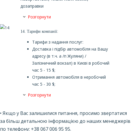
дозаправки
Розгорнути
14.
Тарифи компанії:
Тарифи з надання послуг:
Доставка і підбір автомобіля на Вашу
адресу (в т.ч. а /п Жуляни) /
Залізничний вокзал) в Києві в робочий
час 5 - 15 $;
Отримання автомобіля в неробочий
час 5 - 30 $;
Розгорнути
•
Якщо
у
Вас
залишилися
питання
,
просимо
звертатися
за
більш детальною інформацією
до наших менеджерів
по
телефону
: +38 067
006
95
95
.