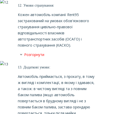
12.
Умови страхування:
Кожен автомобіль компанії Rent95
застрахований на умовах обов'язкового
страхування цивільно-правової
відповідальності власників
автотранспортних засобів (ОCАГО) і
повного страхування (КАСКО).
Розгорнути
13.
Додаткові умови:
Автомобіль приймається, з прокату, в тому
ж вигляді і комплектації, в якому і здавався,
а також: в чистому вигляді та з повним
баком палива (якщо автомобіль
повертається в брудному вигляді і не з
повним баком палива, застава орендарю
повертається, тільки після мийки,