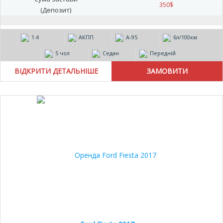
350
$
(Депозит)
1.4
АКПП
А-95
6л/100км
5 чол
Седан
Передній
ВІДКРИТИ ДЕТАЛЬНІШЕ