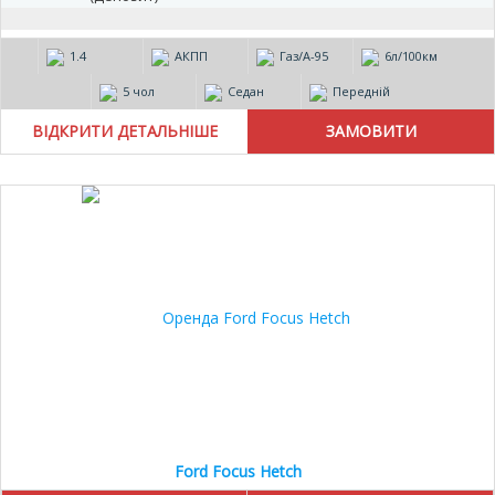
1.4
АКПП
Газ/А-95
6л/100км
5 чол
Седан
Передній
ВІДКРИТИ ДЕТАЛЬНІШЕ
Ford Focus Hetch