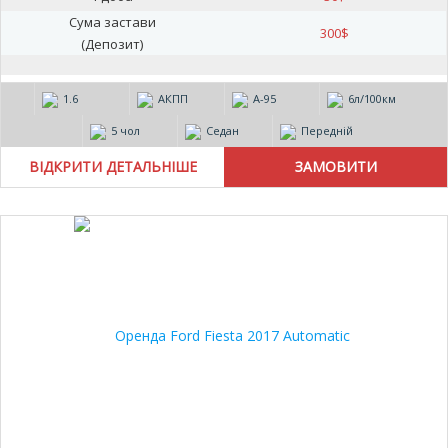
Сума застави
300
$
(Депозит)
1.6
АКПП
А-95
6л/100км
5 чол
Седан
Передній
ВІДКРИТИ ДЕТАЛЬНІШЕ