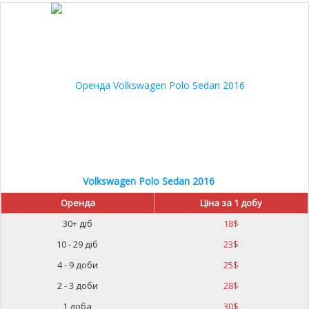
30%
Volkswagen Polo Sedan 2016
Оренда
Ціна за 1 добу
30+ діб
18
$
10 - 29 діб
23
$
4 - 9 доби
25
$
2 - 3 доби
28
$
1 доба
30
$