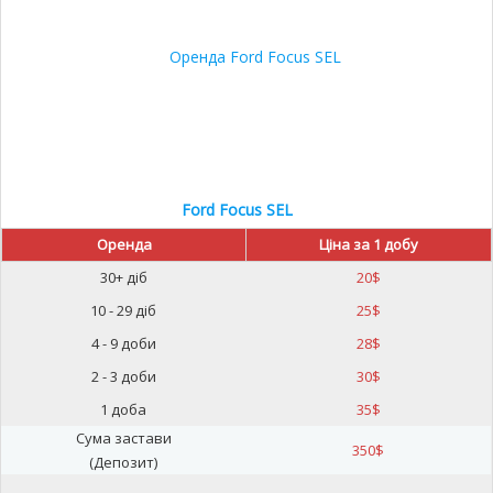
Ford Focus SEL
Оренда
Ціна за 1 добу
30+ діб
20
$
10 - 29 діб
25
$
4 - 9 доби
28
$
2 - 3 доби
30
$
1 доба
35
$
Сума застави
350
$
(Депозит)