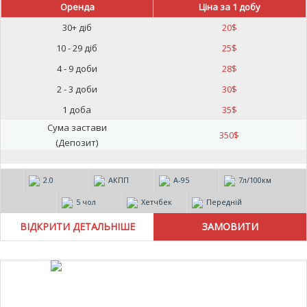
Оренда
Ціна за 1 добу
30+ діб
20
$
10 - 29 діб
25
$
4 - 9 доби
28
$
2 - 3 доби
30
$
1 доба
35
$
Сума застави
350
$
(Депозит)
2.0
АКПП
А-95
7л/100км
5 чол
Хетчбек
Передній
ВІДКРИТИ ДЕТАЛЬНІШЕ