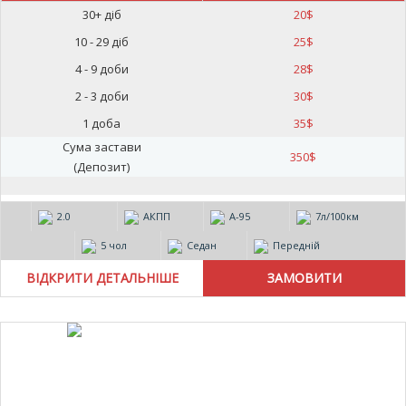
30+ діб
20
$
10 - 29 діб
25
$
4 - 9 доби
28
$
2 - 3 доби
30
$
1 доба
35
$
Сума застави
350
$
(Депозит)
2.0
АКПП
А-95
7л/100км
5 чол
Седан
Передній
ВІДКРИТИ ДЕТАЛЬНІШЕ