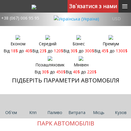
≡
Зв`язатися з нами
+38 (067) 006 95 95
USD
Економ
Середній
Бізнес
Преміум
Від
18
$
до
40
$
Від
23
$
до
120
$
Від
30
$
до
300
$
Від
45
$
до
1300
$
Позашляховик
Мінівен
Від
30
$
до
450
$
Від
40
$
до
220
$
ПІДБЕРІТЬ ПАРАМЕТРИ АВТОМОБІЛЯ
Об'єм
Кпп
Паливо
Витрата
Місць
Кузов
ПАРК АВТОМОБІЛІВ