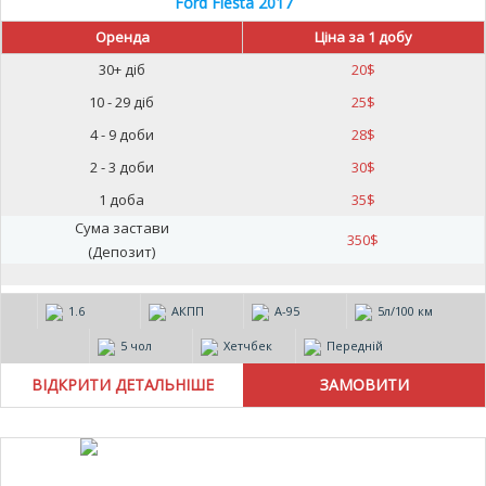
Ford Fiesta 2017
Оренда
Ціна за 1 добу
30+ діб
20
$
10 - 29 діб
25
$
4 - 9 доби
28
$
2 - 3 доби
30
$
1 доба
35
$
Сума застави
350
$
(Депозит)
1.6
АКПП
А-95
5л/100 км
5 чол
Хетчбек
Передній
ВІДКРИТИ ДЕТАЛЬНІШЕ