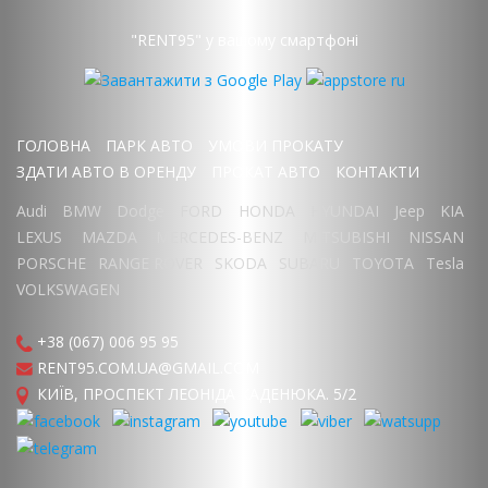
"RENT95" у вашому смартфоні
ГОЛОВНА
ПАРК АВТО
УМОВИ ПРОКАТУ
ЗДАТИ АВТО В ОРЕНДУ
ПРОКАТ АВТО
КОНТАКТИ
Audi
BMW
Dodge
FORD
HONDA
HYUNDAI
Jeep
KIA
LEXUS
MAZDA
MERCEDES-BENZ
MITSUBISHI
NISSAN
PORSCHE
RANGE ROVER
SKODA
SUBARU
TOYOTA
Tesla
VOLKSWAGEN
+38 (067) 006 95 95
RENT95.COM.UA@GMAIL.COM
КИЇВ, ПРОСПЕКТ ЛЕОНІДА КАДЕНЮКА. 5/2