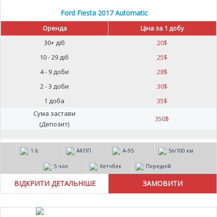
Ford Fiesta 2017 Automatic
Оренда
Ціна за 1 добу
30+ діб
20
$
10 - 29 діб
25
$
4 - 9 доби
28
$
2 - 3 доби
30
$
1 доба
35
$
Сума застави
350
$
(Депозит)
1.6
АКПП
А-95
5л/100 км
5 чол
Хетчбек
Передній
ВІДКРИТИ ДЕТАЛЬНІШЕ