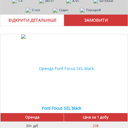
1.4
АКПП
А-95
6л/100км
5 чол
Седан
Передній
ВІДКРИТИ ДЕТАЛЬНІШЕ
Ford Focus SEL black
Оренда
Ціна за 1 добу
30+ діб
20
$