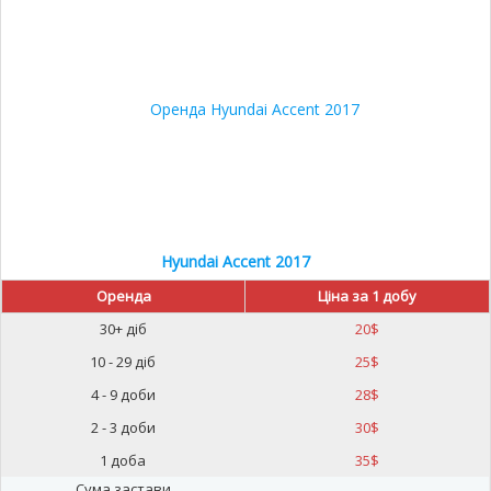
Hyundai Accent 2017
Оренда
Ціна за 1 добу
30+ діб
20
$
10 - 29 діб
25
$
4 - 9 доби
28
$
2 - 3 доби
30
$
1 доба
35
$
Сума застави