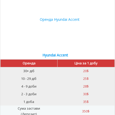
Hyundai Accent
Оренда
Ціна за 1 добу
30+ діб
20
$
10 - 29 діб
25
$
4 - 9 доби
28
$
2 - 3 доби
30
$
1 доба
35
$
Сума застави
350
$
(Депозит)