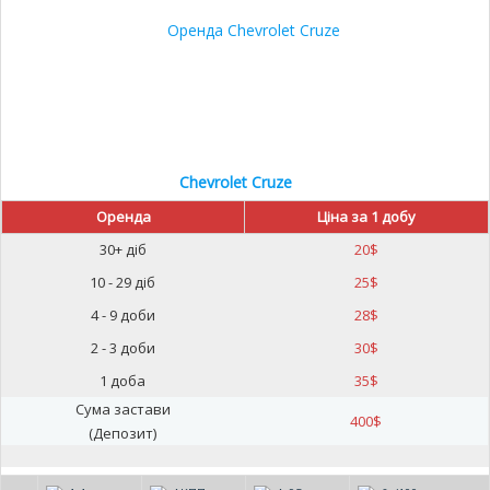
Chevrolet Cruze
Оренда
Ціна за 1 добу
30+ діб
20
$
10 - 29 діб
25
$
4 - 9 доби
28
$
2 - 3 доби
30
$
1 доба
35
$
Сума застави
400
$
(Депозит)