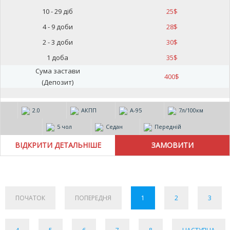
10 - 29 діб
25
$
4 - 9 доби
28
$
2 - 3 доби
30
$
1 доба
35
$
Сума застави
400
$
(Депозит)
2.0
АКПП
А-95
7л/100км
5 чол
Седан
Передній
ВІДКРИТИ ДЕТАЛЬНІШЕ
ПОЧАТОК
ПОПЕРЕДНЯ
1
2
3