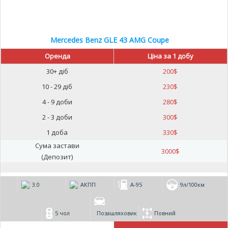
Mercedes Benz GLE 43 AMG Coupe
Оренда
Ціна за 1 добу
30+ діб
200
$
10 - 29 діб
230
$
4 - 9 доби
280
$
2 - 3 доби
300
$
1 доба
330
$
Сума застави
3000
$
(Депозит)
3.0
АКПП
А-95
9л/100км
5 чол
Позашляховик
Повний