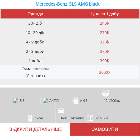
Mercedes-Benz GLS AMG black
Оренда
Ціна за 1 добу
30+ діб
240
$
10 - 29 діб
270
$
4 - 9 доби
330
$
2 - 3 доби
370
$
1 доба
390
$
Сума застави
3000
$
(Депозит)
5.5
АКПП
А-95
10л/100км
7 чол
Позашляховик
Повний
ВІДКРИТИ ДЕТАЛЬНІШЕ