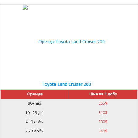
Toyota Land Cruiser 200
Оренда
Ціна за 1 добу
30+ діб
255
$
10 - 29 діб
310
$
4 - 9 доби
330
$
2 - 3 доби
360
$