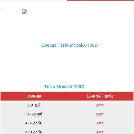
Tesla-Model-X-100D
Оренда
Ціна за 1 добу
30+ діб
200
$
10 - 29 діб
280
$
4 - 9 доби
330
$
2 - 3 доби
380
$