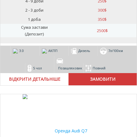
4 - 9 доби
250
$
2 - 3 доби
300
$
1 доба
350
$
Сума застави
2500
$
(Депозит)
3.0
АКПП
Дизель
7л/100км
5 чол
Позашляховик
Повний
ВІДКРИТИ ДЕТАЛЬНІШЕ