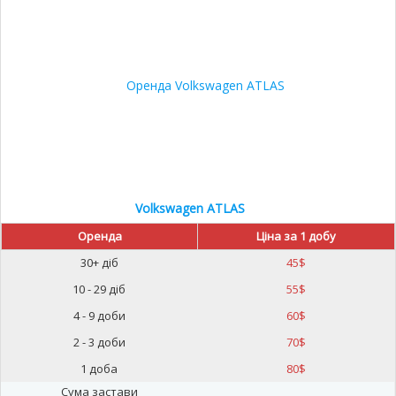
30%
Volkswagen ATLAS
Оренда
Ціна за 1 добу
30+ діб
45
$
10 - 29 діб
55
$
4 - 9 доби
60
$
2 - 3 доби
70
$
1 доба
80
$
Сума застави