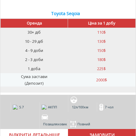
Toyota Seqoia
Оренда
Ціна за 1 добу
30+ діб
110
$
10 - 29 діб
130
$
4 - 9 доби
150
$
2 - 3 доби
180
$
1 доба
225
$
Сума застави
2000
$
(Депозит)
5.7
АКПП
12л/100км
7 чол
Позашляховик
Повний
ВІДКРИТИ ДЕТАЛЬНІШЕ