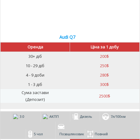
Audi Q7
Оренда
Ціна за 1 добу
30+ діб
200
$
10 - 29 діб
250
$
4 - 9 доби
280
$
1 - 3 діб
300
$
Сума застави
2500
$
(Депозит)
3.0
АКПП
Дизель
7л/100км
5 чол
Позашляховик
Повний