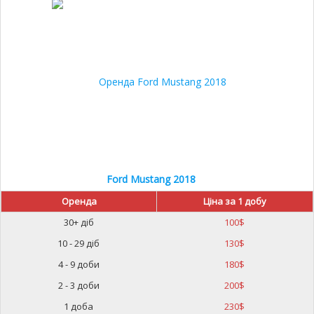
Ford Mustang 2018
Оренда
Ціна за 1 добу
30+ діб
100
$
10 - 29 діб
130
$
4 - 9 доби
180
$
2 - 3 доби
200
$
1 доба
230
$