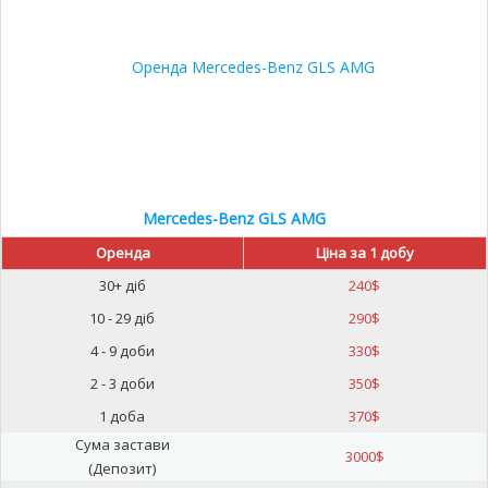
Mercedes-Benz GLS AMG
Оренда
Ціна за 1 добу
30+ діб
240
$
10 - 29 діб
290
$
4 - 9 доби
330
$
2 - 3 доби
350
$
1 доба
370
$
Сума застави
3000
$
(Депозит)