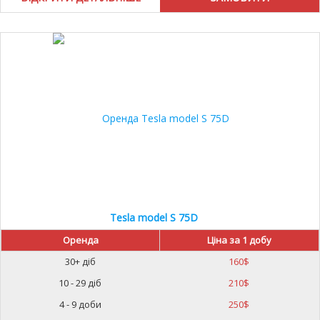
Tesla model S 75D
Оренда
Ціна за 1 добу
30+ діб
160
$
10 - 29 діб
210
$
4 - 9 доби
250
$