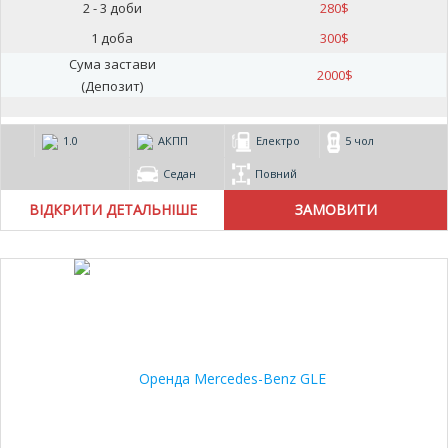
2 - 3 доби
280
$
1 доба
300
$
Сума застави
2000
$
(Депозит)
1.0
АКПП
Електро
5 чол
Седан
Повний
ВІДКРИТИ ДЕТАЛЬНІШЕ