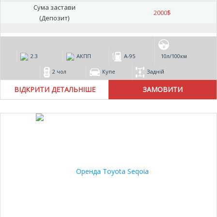
Сума застави
2000
$
(Депозит)
2.3
АКПП
А-95
10л/100км
2 чол
Купе
Задній
ВІДКРИТИ ДЕТАЛЬНІШЕ
25%