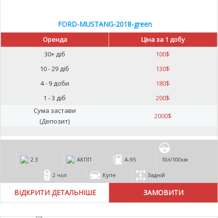
FORD-MUSTANG-2018-green
Оренда
Ціна за 1 добу
30+ діб
100
$
10 - 29 діб
130
$
4 - 9 доби
180
$
1 - 3 діб
200
$
Сума застави
2000
$
(Депозит)
2.3
АКПП
А-95
10л/100км
2 чол
Купе
Задній
ВІДКРИТИ ДЕТАЛЬНІШЕ