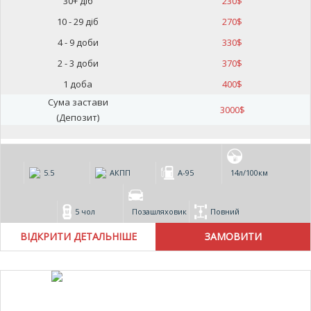
30+ діб
230
$
10 - 29 діб
270
$
4 - 9 доби
330
$
2 - 3 доби
370
$
1 доба
400
$
Сума застави
3000
$
(Депозит)
5.5
АКПП
А-95
14л/100км
5 чол
Позашляховик
Повний
ВІДКРИТИ ДЕТАЛЬНІШЕ