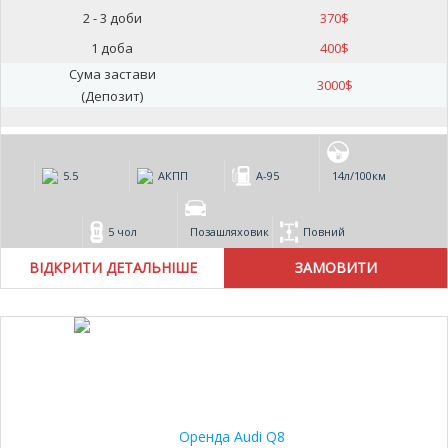
2 - 3 доби
370
$
1 доба
400
$
Сума застави
3000
$
(Депозит)
5.5
АКПП
А-95
14л/100км
5 чол
Позашляховик
Повний
ВІДКРИТИ ДЕТАЛЬНІШЕ