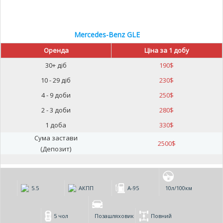
Mercedes-Benz GLE
Оренда
Ціна за 1 добу
30+ діб
190
$
10 - 29 діб
230
$
4 - 9 доби
250
$
2 - 3 доби
280
$
1 доба
330
$
Сума застави
2500
$
(Депозит)
5.5
АКПП
А-95
10л/100км
5 чол
Позашляховик
Повний