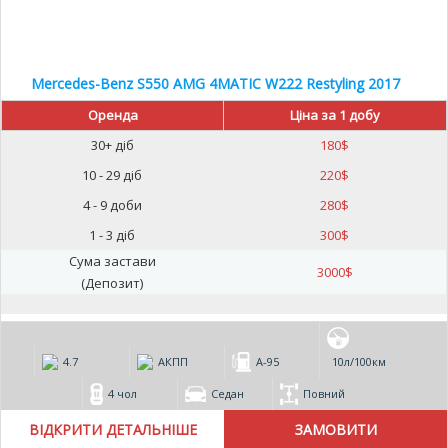
Mercedes-Benz S550 AMG 4MATIC W222 Restyling 2017
Оренда
Ціна за 1 добу
30+ діб
180
$
10 - 29 діб
220
$
4 - 9 доби
280
$
1 - 3 діб
300
$
Сума застави
3000
$
(Депозит)
4.7
АКПП
А-95
10л/100км
4 чол
Седан
Повний
ВІДКРИТИ ДЕТАЛЬНІШЕ