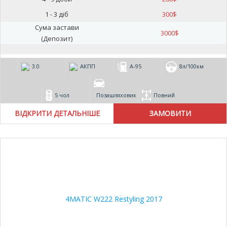
1 - 3 діб
300
$
Сума застави
3000
$
(Депозит)
3.0
АКПП
А-95
8л/100км
5 чол
Позашляховик
Повний
ВІДКРИТИ ДЕТАЛЬНІШЕ