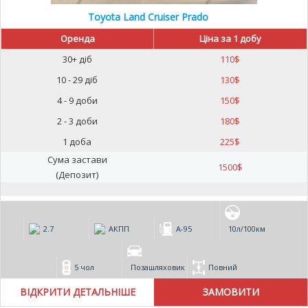
Toyota Land Cruiser Prado
Оренда
Ціна за 1 добу
30+ діб
110
$
10 - 29 діб
130
$
4 - 9 доби
150
$
2 - 3 доби
180
$
1 доба
225
$
Сума застави
1500
$
(Депозит)
2.7
АКПП
А-95
10л/100км
5 чол
Позашляховик
Повний
ВІДКРИТИ ДЕТАЛЬНІШЕ