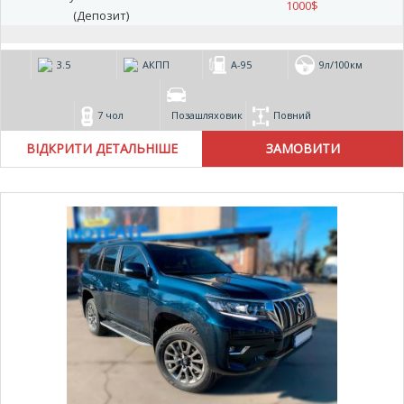
1000
$
(Депозит)
3.5
АКПП
А-95
9л/100км
7 чол
Позашляховик
Повний
ВІДКРИТИ ДЕТАЛЬНІШЕ