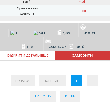
1 доба
400
$
Сума застави
3000
$
(Депозит)
4.5
АКПП
Дизель
10л/100км
5 чол
Позашляховик
Повний
ВІДКРИТИ ДЕТАЛЬНІШЕ
ПОЧАТОК
ПОПЕРЕДНЯ
1
2
НАСТУПНА
КІНЕЦЬ