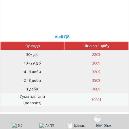
Audi Q8
Оренда
Ціна за 1 добу
30+ діб
220
$
10 - 29 діб
260
$
4 - 9 доби
320
$
2 - 3 доби
350
$
1 доба
380
$
Сума застави
3000
$
(Депозит)
3.0
АКПП
Дизель
10л/100км