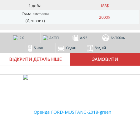
1 доба
188
$
Сума застави
2000
$
(Депозит)
2.0
АКПП
А-95
6л/100км
5 чол
Седан
Задній
ВІДКРИТИ ДЕТАЛЬНІШЕ