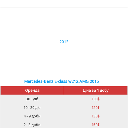
Mercedes-Benz E-class w212 AMG 2015
Оренда
Ціна за 1 добу
30+ діб
100
$
10 - 29 діб
120
$
4 - 9 доби
130
$
2 - 3 доби
150
$