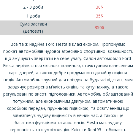
2 - 3 доби
30
$
1 доба
35
$
Сума застави
350
$
(Депозит)
Все та ж надійна Ford Fiesta в класі економ. Пропонуємо
прокат автомобілів чудової агресивно-спортивної зовнішності,
що змушують звертати на себе увагу. Салон автомобіля Ford
Fiesta вирізняється якісною тканиною, структурним нанесенням
карт дверей, а також добре продуманого дизайну сидіння
водія. Автомобіль зручний для поїздок на будь які відстані, чим
завдячує розмірена м'якість сидінь та куту нахилу, а також
регульовані по висоті підголовники. Автомобіль облаштований
потужним, але економічним двигуном, автоматичною
коробкою передач, пружньою підвіскою, та освітленням що
забезпечує чудову видимість в нічний час, а також ще
багатьма функціями та асистенсів. Fiesta має чудову
керованість та шумоізоляцію. Клієнти Rent95 – обирають