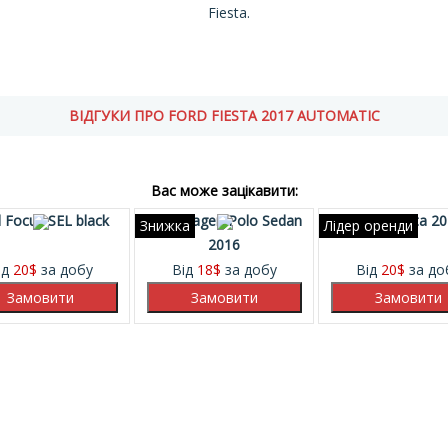
Fiesta.
ВІДГУКИ ПРО FORD FIESTA 2017 AUTOMATIC
Вас може зацікавити:
 Focus SEL black
Volkswagen Polo Sedan
Ford Fiesta 2
Знижка
Лідер оренди
2016
ід
20
$
за добу
Від
18
$
за добу
Від
20
$
за до