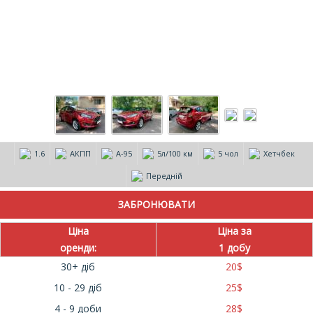
1.6
АКПП
А-95
5л/100 км
5 чол
Хетчбек
Передній
Ціна
Ціна за
оренди:
1 добу
30+ діб
20
$
10 - 29 діб
25
$
4 - 9 доби
28
$