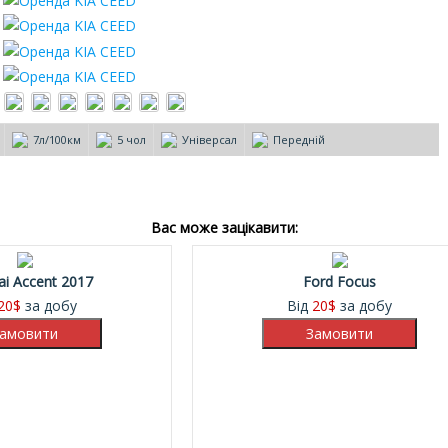
7л/100км
5 чол
Універсал
Передній
Вас може зацікавити:
i Accent 2017
Ford Focus
20
$
за добу
Від
20
$
за добу