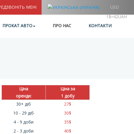
РЕДЗВОНІТЬ МЕНІ
USD
1$=42UAH
ПРОКАТ АВТО
ПРО НАС
КОНТАКТИ
Ціна
Ціна за
оренди:
1 добу
30+ діб
27
$
10 - 29 діб
30
$
4 - 9 доби
35
$
2 - 3 доби
40
$