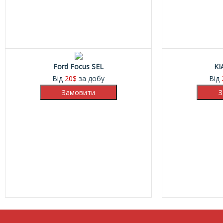
Ford Focus SEL
KI
Від
20
$
за добу
Від