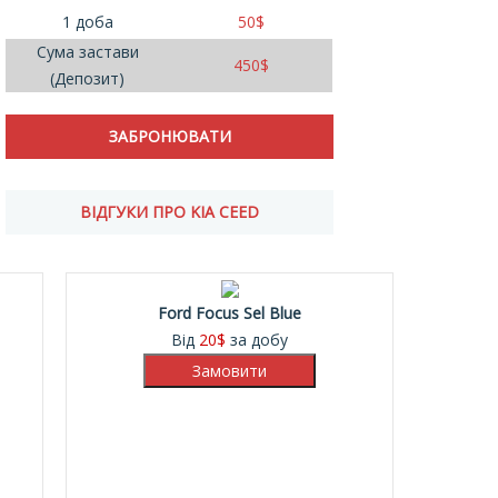
1 доба
50
$
Сума застави
450
$
(Депозит)
ВІДГУКИ ПРО KIA CEED
Ford Focus Sel Blue
Від
20
$
за добу