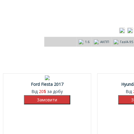
1.6
АКПП
Газ/А-95
Ford Fiesta 2017
Hyunda
Від
20
$
за добу
Від